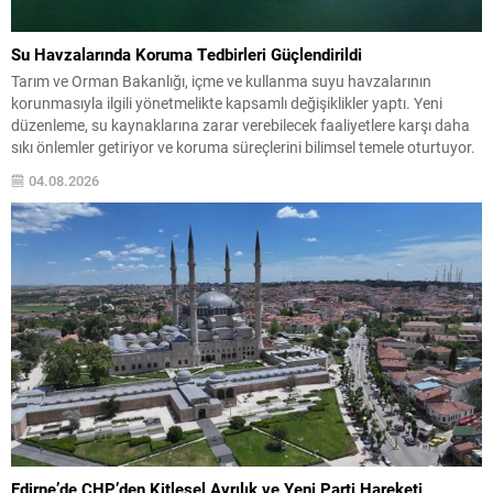
Su Havzalarında Koruma Tedbirleri Güçlendirildi
Tarım ve Orman Bakanlığı, içme ve kullanma suyu havzalarının
korunmasıyla ilgili yönetmelikte kapsamlı değişiklikler yaptı. Yeni
düzenleme, su kaynaklarına zarar verebilecek faaliyetlere karşı daha
sıkı önlemler getiriyor ve koruma süreçlerini bilimsel temele oturtuyor.
Havzalarda ortaya çıkabilecek noktasal ve yayılı kirlilik kaynaklarının
04.08.2026
önlenmesi için ilgili kurumlar gerekli tedbirleri almakla yükümlü
olacak....
Edirne’de CHP’den Kitlesel Ayrılık ve Yeni Parti Hareketi