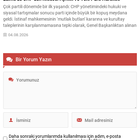
Çok partili dönemde bir ilk yaşandı: CHP yönetimindeki hukuki ve
siyasal tartışmalar sonucu parti içinde büyük bir kopuş meydana
geldi. İstinaf mahkemesinin ‘mutlak butlan’ kararına ve kurultay
taleplerinin karşılanmamasına tepki olarak, Genel Başkanlıktan alınan
ve daha sonra grup başkanı seçilen Özgür Özel ile birlikte önemli
04.08.2026
sayıda siyasetçi partiyle yollarını ayırdı....
Bir Yorum Yazın
Daha sonraki yorumlarımda kullanılması için adım, e-posta