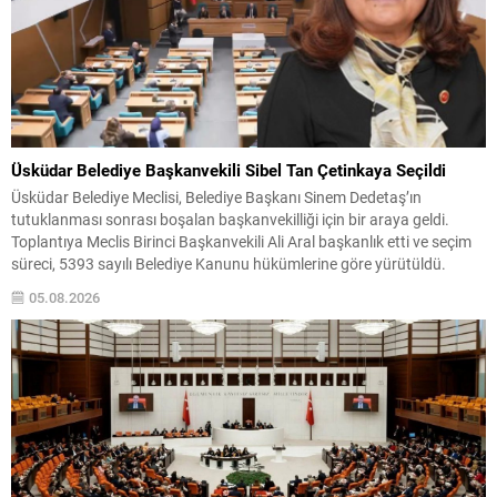
Üsküdar Belediye Başkanvekili Sibel Tan Çetinkaya Seçildi
Üsküdar Belediye Meclisi, Belediye Başkanı Sinem Dedetaş’ın
tutuklanması sonrası boşalan başkanvekilliği için bir araya geldi.
Toplantıya Meclis Birinci Başkanvekili Ali Aral başkanlık etti ve seçim
süreci, 5393 sayılı Belediye Kanunu hükümlerine göre yürütüldü.
Seçimde CHP Grubu Sibel Tan Çetinkaya’yı, AK Parti ve MHP Grubu
05.08.2026
ise Dündar Ziya Gültekin’i aday gösterdi....