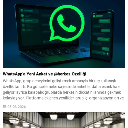
WhatsApp’a Yeni Anket ve @herkes Özelliği
WhatsApp, grup deneyimini geliştirmek amacıyla birkaç kullanışlı
özellik tanıttı. Bu güncellemeler sayesinde anketler daha esnek hale
geliyor; ayrıca kalabalık gruplarda herkesin dikkatini anında çekmek
kolaylaşıyor. Platforma eklenen yenilikler, grup içi organizasyonları ve
duyuruları yönetmeyi daha pratik bir hâle getiriyor. Aşağıda öne çıkan
05.08.2026
değişiklikler ve kullanım notları özetlenmiştir. Anketlerde esneklik ve...