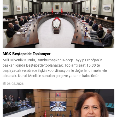
MGK Beştepe’de Toplanıyor
Milli Güvenlik Kurulu, Cumhurbaşkanı Recep Tayyip Erdoğan’ın
başkanlığında Beştepe’de toplanacak. Toplantı saat 15.30’te
başlayacak ve sürece ilişkin koordinasyon ile değerlendirmeler ele
alınacak. Kurul, Meclis’e sunulan çerçeve yasanın kabulünün
ardından örgütün silah bırakmasının tespit ve teyit makamı olarak
06.08.2026
görev yapacak. Koordinasyon ve İstihbarat Değerlendirmeleri
Toplantıda, süreçte görev alan kurumlarla eş güdüm...