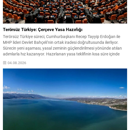
Terörsüz Türkiye: Çerçeve Yasa Hazırlığı
Terörsüz Türkiye süreci, Cumhurbaşkanı Recep Tayyip Erdoğan ile
MHP lideri Devlet Bahçeli’nin ortak iradesi doğrultusunda ilerliyor.
Sürecin yeni aşaması, yasal zeminin güçlendirilmesi yönünde atılan
adımlarla hız kazanıyor. Hazırlanan yasa teklifinin kısa süre içinde
Meclis gündemine taşınması bekleniyor; ortak imzalarla sunulacak
04.08.2026
teklifin, toplumsal dayanışma ve bütünleşmeyi hedeflediği
vurgulanıyor. Çerçeve Yasa ve...