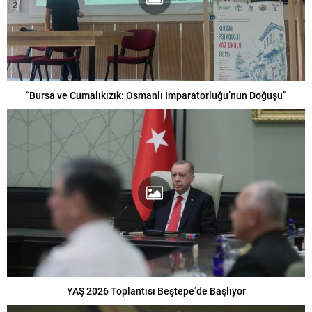
“Bursa ve Cumalıkızık: Osmanlı İmparatorluğu’nun Doğuşu”
YAŞ 2026 Toplantısı Beştepe’de Başlıyor