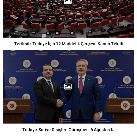
Terörsüz Türkiye İçin 12 Maddelik Çerçeve Kanun Teklifi
Türkiye-Suriye Dışişleri Görüşmesi 6 Ağustos’ta