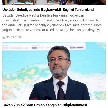
Üsküdar Belediyesi’nde Başkanvekili Seçimi Tamamlandı
Üsküdar Belediye Meclisi, belediye başkanının görevden
uzaklaştırılmasının ardından başkanvekili seçimi için erken saatte
toplandı. Soruşturma nedeniyle yerine vekil seçilmesi gereken süreç
yoğun tartışmalar ve itirazlarla ilerledi. CHP, Sibel Tan Çetinkaya’yı;
Cumhur İttifakı ise Dündar Ziya Gültekin’i aday gösterdi. Seçimin ilk iki
05.08.2026
turunda sonuçlar değişmeyince üçüncü tura ve ardından salt
çoğunluk...
Bakan Yumaklı’dan Orman Yangınları Bilgilendirmesi