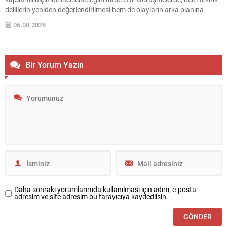
delillerin yeniden değerlendirilmesi hem de olayların arka planına
ilişkin şüphelerin giderilmesi amacıyla kapsamlı adımlar atılacağı
06.08.2026
vurgulandı. Görüşmelerin ilkinde eski Özel Harekat Daire Başkanı
Behçet Oktay’ın...
Bir Yorum Yazın
Daha sonraki yorumlarımda kullanılması için adım, e-posta
adresim ve site adresim bu tarayıcıya kaydedilsin.