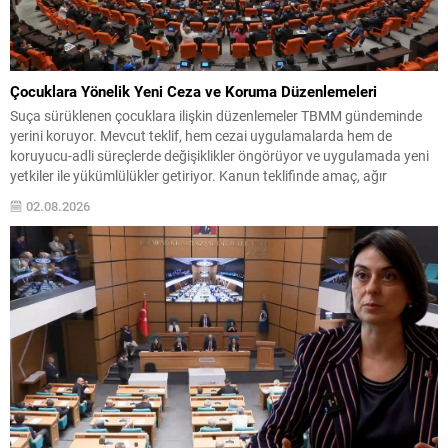
Çocuklara Yönelik Yeni Ceza ve Koruma Düzenlemeleri
Suça sürüklenen çocuklara ilişkin düzenlemeler TBMM gündeminde
yerini koruyor. Mevcut teklif, hem cezai uygulamalarda hem de
koruyucu-adli süreçlerde değişiklikler öngörüyor ve uygulamada yeni
yetkiler ile yükümlülükler getiriyor. Kanun teklifinde amaç, ağır
suçlarda cezalandırma seçeneklerini netleştirirken aynı zamanda
02.08.2026
çocuklara özgü koruyucu tedbirler ve izleme mekanizmalarını
güçlendirmek olarak özetlenebilir. Ceza Aralığında Değişiklikler...