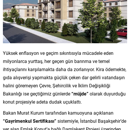
Yüksek enflasyon ve geçim sıkıntısıyla mücadele eden
milyonlarca yurttaş, her geçen gün barınma ve temel
ihtiyaçlarını karşılamakta daha da zorlanıyor. Kira ödemekte,
gıda alışverişi yapmakta güçlük çeken dar gelirli vatandaşın
halini göremeyen Çevre, Şehircilik ve İklim Değişikliği
Bakanlığı ise geçtiğimiz günlerde
“müjde”
olarak duyurduğu
konut projesiyle adeta dudak uçuklattı.
Bakan Murat Kurum tarafından kamuoyuna açıklanan
“Gayrimenkul Sertifikası”
sistemiyle, İstanbul Başakşehir’de
yer alan Emlak Konut’a bağlı Damlakent Projesi üzerinden