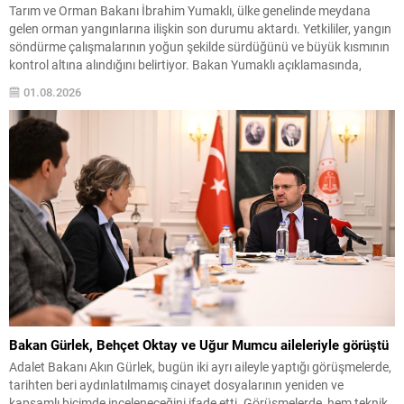
Tarım ve Orman Bakanı İbrahim Yumaklı, ülke genelinde meydana
gelen orman yangınlarına ilişkin son durumu aktardı. Yetkililer, yangın
söndürme çalışmalarının yoğun şekilde sürdüğünü ve büyük kısmının
kontrol altına alındığını belirtiyor. Bakan Yumaklı açıklamasında,
toplam 260 yangının çıktığını, bunlardan 258’inin kontrol altına
01.08.2026
alındığını açıkladı. Halen iki yangının devam ettiği ve şu...
Bakan Gürlek, Behçet Oktay ve Uğur Mumcu aileleriyle görüştü
Adalet Bakanı Akın Gürlek, bugün iki ayrı aileyle yaptığı görüşmelerde,
tarihten beri aydınlatılmamış cinayet dosyalarının yeniden ve
kapsamlı biçimde inceleneceğini ifade etti. Görüşmelerde, hem teknik