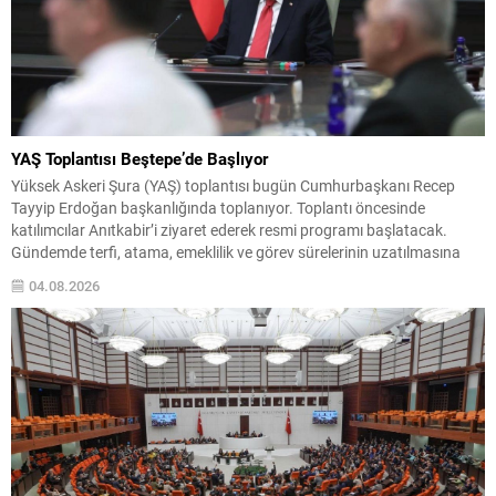
YAŞ Toplantısı Beştepe’de Başlıyor
Yüksek Askeri Şura (YAŞ) toplantısı bugün Cumhurbaşkanı Recep
Tayyip Erdoğan başkanlığında toplanıyor. Toplantı öncesinde
katılımcılar Anıtkabir’i ziyaret ederek resmi programı başlatacak.
Gündemde terfi, atama, emeklilik ve görev sürelerinin uzatılmasına
ilişkin dosyalar bulunuyor. Kurul, kara, deniz ve hava kuvvetlerindeki
04.08.2026
rütbe hareketlerini ve kadrosuzluk ya da yaş haddi nedeniyle emekliye
ayrılacak personelin...