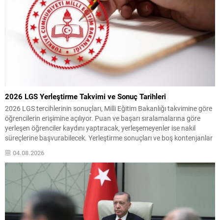
2026 LGS Yerleştirme Takvimi ve Sonuç Tarihleri
2026 LGS tercihlerinin sonuçları, Milli Eğitim Bakanlığı takvimine göre
öğrencilerin erişimine açılıyor. Puan ve başarı sıralamalarına göre
yerleşen öğrenciler kaydını yaptıracak, yerleşemeyenler ise nakil
süreçlerine başvurabilecek. Yerleştirme sonuçları ve boş kontenjanlar
5 Ağustos Çarşamba günü meb.gov.tr adresinde ilan edilecek.
04.08.2026
Sınavla öğrenci alan okullarda puan eşitliği durumunda sıralama;
Okul Başarı Puanı...