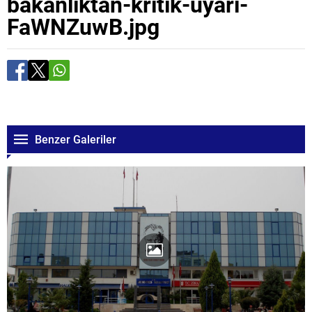
bakanliktan-kritik-uyari-
FaWNZuwB.jpg
Benzer Galeriler