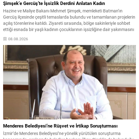
Şimşek’e Gercüş’te İşsizlik Derdini Anlatan Kadın
Hazine ve Maliye Bakanı Mehmet Şimşek, memleketi Batman’ın
Gercüş ilçesinde çeşitli temaslarda bulundu ve tamamlanan projelerin
açılış törenlerine katıldı. Ziyareti sırasında, bölge sakinleriyle sohbet
ettiği esnada bir yaşlı kadının çocuklarının işsizliğine dair yakınmasını
dinledi. Kadının dertlerini Kürtçe olarak doğrudan Bakan Şimşek’e
08.08.2026
aktarması, orada bulunanların ilgisini çekti. Şimşek ise samimi bir...
Menderes Belediyesi’ne Rüşvet ve İrtikap Soruşturması
İzmir’de Menderes Belediyesi’ne yönelik yürütülen soruşturma