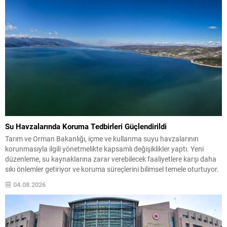
Su Havzalarında Koruma Tedbirleri Güçlendirildi
Tarım ve Orman Bakanlığı, içme ve kullanma suyu havzalarının
korunmasıyla ilgili yönetmelikte kapsamlı değişiklikler yaptı. Yeni
düzenleme, su kaynaklarına zarar verebilecek faaliyetlere karşı daha
sıkı önlemler getiriyor ve koruma süreçlerini bilimsel temele oturtuyor.
Havzalarda ortaya çıkabilecek noktasal ve yayılı kirlilik kaynaklarının
04.08.2026
önlenmesi için ilgili kurumlar gerekli tedbirleri almakla yükümlü
olacak....