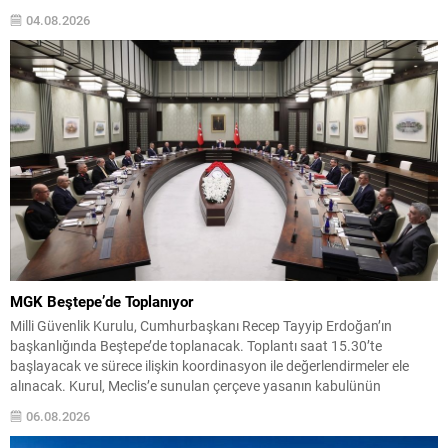
kaydedildi. Jeopolitik gelişmeler başta olmak üzere dış etkenler,
04.08.2026
bölgede turizm rakamlarını olumsuz etkiledi....
MGK Beştepe’de Toplanıyor
Milli Güvenlik Kurulu, Cumhurbaşkanı Recep Tayyip Erdoğan’ın
başkanlığında Beştepe’de toplanacak. Toplantı saat 15.30’te
başlayacak ve sürece ilişkin koordinasyon ile değerlendirmeler ele
alınacak. Kurul, Meclis’e sunulan çerçeve yasanın kabulünün
ardından örgütün silah bırakmasının tespit ve teyit makamı olarak
06.08.2026
görev yapacak. Koordinasyon ve İstihbarat Değerlendirmeleri
Toplantıda, süreçte görev alan kurumlarla eş güdüm...