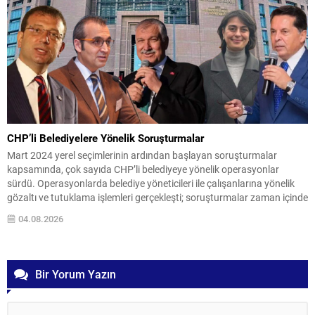
CHP’li Belediyelere Yönelik Soruşturmalar
Mart 2024 yerel seçimlerinin ardından başlayan soruşturmalar
kapsamında, çok sayıda CHP’li belediyeye yönelik operasyonlar
sürdü. Operasyonlarda belediye yöneticileri ile çalışanlarına yönelik
gözaltı ve tutuklama işlemleri gerçekleşti; soruşturmalar zaman içinde
farklı illere yayıldı ve çeşitli suçlamalar gündeme geldi. İddialar
04.08.2026
arasında yolsuzluk, rüşvet ve ihaleye fesat karıştırma gibi suçlamalar
yer alıyor. Sürece...
Bir Yorum Yazın