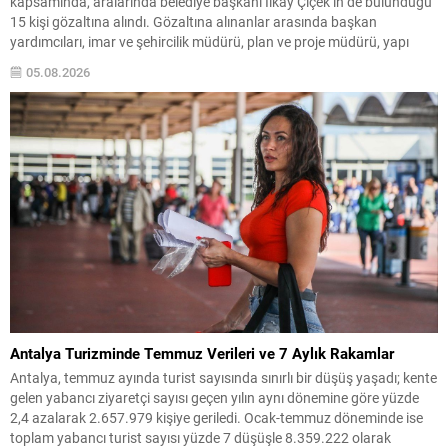
kapsamında, aralarında belediye başkanı İlkay Çiçek’in de bulunduğu
15 kişi gözaltına alındı. Gözaltına alınanlar arasında başkan
yardımcıları, imar ve şehircilik müdürü, plan ve proje müdürü, yapı
kontrol müdürü ile bazı meclis üyeleri ve belediye personeli yer alıyor.
05.08.2026
Soruşturma iddialarına göre belediyede, yapı kullanım izni...
Antalya Turizminde Temmuz Verileri ve 7 Aylık Rakamlar
Antalya, temmuz ayında turist sayısında sınırlı bir düşüş yaşadı; kente
gelen yabancı ziyaretçi sayısı geçen yılın aynı dönemine göre yüzde
2,4 azalarak 2.657.979 kişiye geriledi. Ocak-temmuz döneminde ise
toplam yabancı turist sayısı yüzde 7 düşüşle 8.359.222 olarak