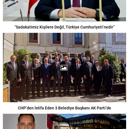
“Sadakatimiz Kişilere Değil, Türkiye Cumhuriyeti’nedir”
CHP’den İstifa Eden 3 Belediye Başkanı AK Parti’de