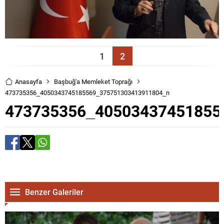
1
2
Anasayfa
Başbuğ'a Memleket Toprağı
473735356_4050343745185569_375751303413911804_n
473735356_40503437451855
Benzer Galeriler