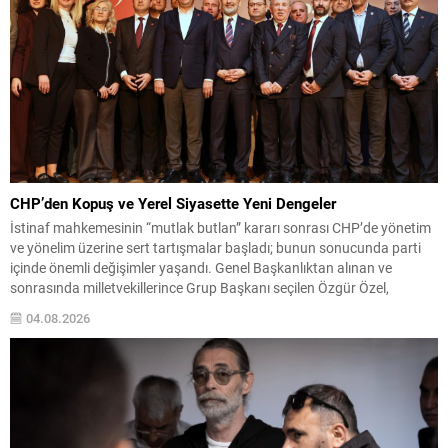
CHP’den Kopuş ve Yerel Siyasette Yeni Dengeler
İstinaf mahkemesinin “mutlak butlan” kararı sonrası CHP’de yönetim
ve yönelim üzerine sert tartışmalar başladı; bunun sonucunda parti
içinde önemli değişimler yaşandı. Genel Başkanlıktan alınan ve
sonrasında milletvekillerince Grup Başkanı seçilen Özgür Özel,
olağanüstü kurultay taleplerinin karşılanmaması üzerine partiden
04.08.2026
ayrılarak Yeni Parti’yi kurdu. Bu gelişme, partinin meclisteki
konumunu etkileyerek ana muhalefet...