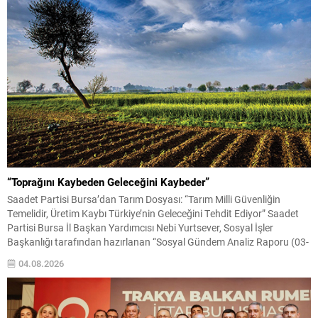
“Toprağını Kaybeden Geleceğini Kaybeder”
Saadet Partisi Bursa’dan Tarım Dosyası: “Tarım Milli Güvenliğin
Temelidir, Üretim Kaybı Türkiye’nin Geleceğini Tehdit Ediyor” Saadet
Partisi Bursa İl Başkan Yardımcısı Nebi Yurtsever, Sosyal İşler
Başkanlığı tarafından hazırlanan “Sosyal Gündem Analiz Raporu (03-
10 Ağustos 2026)” kapsamında Türkiye tarımına ilişkin kapsamlı
04.08.2026
değerlendirmelerde bulundu. Tarım arazilerindeki daralma, artan
üretim maliyetleri, kuraklık, su...