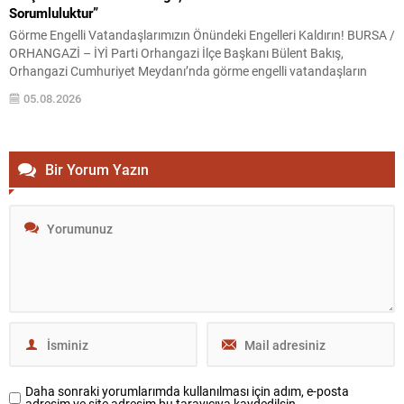
Sorumluluktur”
Görme Engelli Vatandaşlarımızın Önündeki Engelleri Kaldırın! BURSA /
ORHANGAZİ – İYİ Parti Orhangazi İlçe Başkanı Bülent Bakış,
Orhangazi Cumhuriyet Meydanı’nda görme engelli vatandaşların
kullandığı hissedilebilir yürüme yolunun ortasında bulunan direğe sert
05.08.2026
tepki göstererek, belediyeleri ve yetkilileri göreve çağırdı. Görme engelli
vatandaşların güvenli ve bağımsız şekilde hareket edebilmesi için
oluşturulan sarı...
Bir Yorum Yazın
Daha sonraki yorumlarımda kullanılması için adım, e-posta
adresim ve site adresim bu tarayıcıya kaydedilsin.