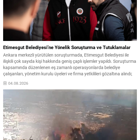
Etimesgut Belediyesi’ne Yönelik Soruşturma ve Tutuklamalar
Ankara merkezli yürütülen soruşturmada, Etimesgut Belediyesi ile
ilişkili çok sayıda kişi hakkında geniş çaplı işlemler yapıldı. Soruşturma
kapsamında düzenlenen eş zamanlı operasyonlarda belediye
çalışanları, yönetim kurulu üyeleri ve firma yetkilileri gözaltına alındı;
bazı adres ve iş yerlerinde arama-el koyma işlemleri gerçekleştirildi.
04.08.2026
İçişleri Bakanlığı, tutuklanan belediye başkanı hakkında geçici
görevden uzaklaştırma...