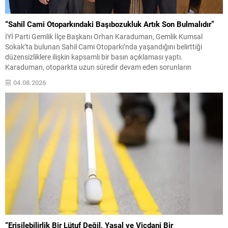
“Sahil Cami Otoparkındaki Başıbozukluk Artık Son Bulmalıdır”
İYİ Parti Gemlik İlçe Başkanı Orhan Karaduman, Gemlik Kumsal
Sokak’ta bulunan Sahil Cami Otoparkı’nda yaşandığını belirttiği
düzensizliklere ilişkin kapsamlı bir basın açıklaması yaptı.
Karaduman, otoparkta uzun süredir devam eden sorunların
vatandaşların günlük yaşamını olumsuz etkilediğini savunarak,
04.08.2026
Gemlik Belediyesi’ni kalıcı çözümler üretmeye davet etti. Gemlik’in en
yoğun bölgelerinden biri olan Kumsal...
“Erişilebilirlik Bir Lütuf Değil, Yasal ve Vicdani Bir