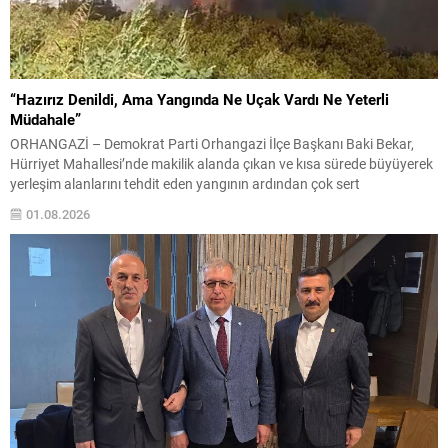
“Hazırız Denildi, Ama Yangında Ne Uçak Vardı Ne Yeterli
Müdahale”
ORHANGAZİ – Demokrat Parti Orhangazi İlçe Başkanı Baki Bekar,
Hürriyet Mahallesi’nde makilik alanda çıkan ve kısa sürede büyüyerek
yerleşim alanlarını tehdit eden yangının ardından çok sert
açıklamalarda bulundu. Yangının ilk anlarından itibaren bölgede
01.08.2026
incelemelerde bulunduklarını belirten Bekar, müdahale sürecinde ciddi
koordinasyon eksiklikleri ve hazırlık yetersizlikleri yaşandığını öne
sürerek yetkilileri eleştirdi....