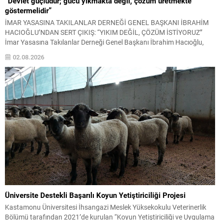
“Devlet güçlüdür; gücü yıkmakta değil, çözüm üretmekte
göstermelidir”
İMAR YASASINA TAKILANLAR DERNEĞİ GENEL BAŞKANI İBRAHİM
HACIOĞLU’NDAN SERT ÇIKIŞ: “YIKIM DEĞİL, ÇÖZÜM İSTİYORUZ”
İmar Yasasına Takılanlar Derneği Genel Başkanı İbrahim Hacıoğlu,
yapı kayıt mağduriyeti yaşayan milyonlarca vatandaşın beklentilerini
02.08.2026
gündeme taşıyarak, mevcut sorunların yalnızca yıkım kararlarıyla
çözülemeyeceğini belirtti. Hacıoğlu, tarım alanlarının korunması ile
vatandaşların mülkiyet haklarının güvence altına alınmasının
birbirine...
Üniversite Destekli Başarılı Koyun Yetiştiriciliği Projesi
Kastamonu Üniversitesi İhsangazi Meslek Yüksekokulu Veterinerlik
Bölümü tarafından 2021’de kurulan “Koyun Yetiştiriciliği ve Uygulama