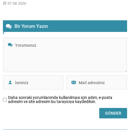
sınırlı gerilemeye bağlı satış baskısıyla günü hafif değer kaybıyla
07.08.2026
tamamlamıştı; ancak yeni güne alımlarla başladı ve saat...
Bir Yorum Yazın
Daha sonraki yorumlarımda kullanılması için adım, e-posta
adresim ve site adresim bu tarayıcıya kaydedilsin.