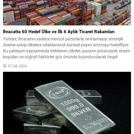
İhracatta 60 Hedef Ülke ve İlk 6 Aylık Ticaret Rakamları
Türkiye, ihracatını sadece mevcut pazarlarla sınırlamayıp stratejik
öneme sahip ülkelere odaklanarak küresel payını artırmayı hedefliyor.
Bu yaklaşım kapsamında belirlenen ülkeler, pazarın potansiyeli, erişim
koşulları ve coğrafi faktörler göz önünde bulundurularak tespit
ediliyor; firmalara ise tanıtım, sipariş karşılama, sektörel heyet desteği
07.08.2026
ve pazaryeri komisyon giderleri gibi çeşitli destekler sağlanıyor.
Hâlihazırda 60...