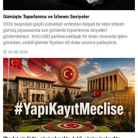
Gümüşte Toparlanma ve İzlenen Seviyeler
2026 başındaki güçlü yükselişin ardından dalgalı bir seyir izleyen
gümüş piyasasında son günlerde toparlanma sinyalleri
gözlemleniyor. XAG/USD paritesi yaklaşık 59 dolar civarında işlem
görürken, vadeli işlemler fiyatları 60 dolar sınırına yaklaştırdı.
Piyasalarda iki yönlü etki öne çıkıyor: jeopolitik risklerin hafiflemesi ve
03.08.2026
finansal koşullardaki yumuşama, kıymetli metallerin cazibesini artırdı.
Jeopolitik ve...