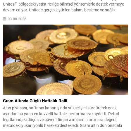
Ünitesi”, bölgedeki yetiştiriciliğe bilimsel yöntemlerle destek vermeye
devam ediyor. Ünitede gerçekleştirilen bakım, besleme ve sağlık
uygulamaları ile hayvanların üreme performansında kayda değer
03.08.2026
artışlar gözlendi. Uygulanan yöntemlerle koyunların kızgınlık oranı
yaklaşık yüzde 80 seviyelerine, gebelik oranı ise...
Gram Altında Güçlü Haftalık Ralli
Altın piyasası, haftanın kapanışında yükselişini sürdürerek ocak
ayından bu yana en kuvvetli haftalık performansı kaydetti. Petrol
fiyatlarındaki düşüş ve güvenli liman alımlarının artması, değerli
metaldeki yukarı yönlü hareketi destekledi. Gram altın dün onsdaki