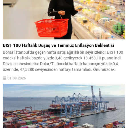
BIST 100 Haftalık Düşüş ve Temmuz Enflasyon Beklentisi
Borsa İstanbul’da geçen hafta satış ağırlıklı bir seyir izlendi; BIST 100
endeksi haftalık bazda yüzde 3,48 gerileyerek 13.458,10 puana indi.
Döviz cephesinde ise Dolar/TL önceki haftalık kapanışın yüzde 0,4
üzerinde, 47,5280 seviyesinden haftayı tamamladı. Önümüzdeki
hafta piyasalar için enflasyon verisi pazartesi, dış ticaret dengesi ise
01.08.2026
salı günü takip edilecek. Bu...