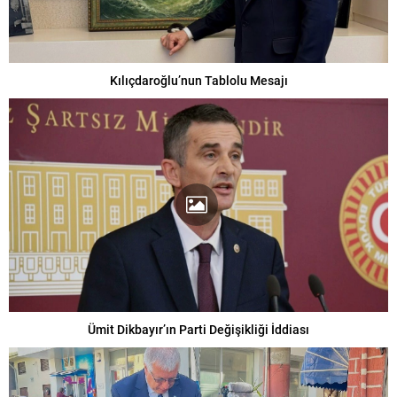
Kılıçdaroğlu’nun Tablolu Mesajı
Ümit Dikbayır’ın Parti Değişikliği İddiası