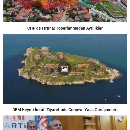
CHP’de Fırtına: Toparlanmadan Ayrılıklar
DEM Heyeti İmralı Ziyaretinde Çerçeve Yasa Görüşmeleri