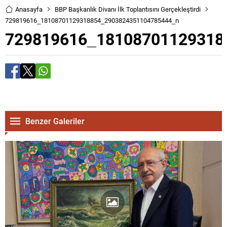
Anasayfa
BBP Başkanlık Divanı İlk Toplantısını Gerçekleştirdi
729819616_18108701129318854_2903824351104785444_n
729819616_18108701129318
Benzer Galeriler