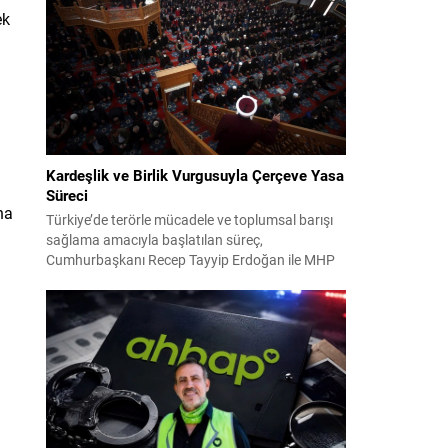
2024 yerel seçimleri ve 4-5 Kasım 2023’teki CHP
ek
38. Olağan Kurultayı sürecine ilişkin iddiaları
kapsıyor. Daha önce Antalya ve İstanbul...
Kardeşlik ve Birlik Vurgusuyla Çerçeve Yasa
Süreci
na
Türkiye’de terörle mücadele ve toplumsal barışı
sağlama amacıyla başlatılan süreç,
Cumhurbaşkanı Recep Tayyip Erdoğan ile MHP
Lideri Devlet Bahçeli’nin ortak girişimleriyle yeni
bir döneme girdi. Yaklaşık iki yıldır devam eden
çalışmaların ardından şimdi sürecin yasal zemini,
12 maddelik bir çerçeve yasa ile şekillendiriliyor.
Bugün komisyonda görüşülecek olan bu yasa
taslağı,...