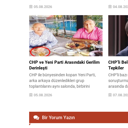
bölgenin istikrarını sağlamak olduğunu
“Güçlü Teşk
05.08.2026
04.08.20
belirtti. Bahçeli, terörle mücadelede
BURSA / YIL
kararlılığın sürdürüleceğini ifade ederek,
Teşkilatı, 
toplumun her kesiminin bu hedef
güçlendirec
doğrultusunda birleşmesi gerektiğini
daha hayata
söyledi. Hedef: Huzur ve İstikrar
Seyis‘in ö
“Hedefimiz Türkiye’nin ve bölgemin
teşkilatla
huzura...
CHP ve Yeni Parti Arasındaki Gerilim
CHP’li Bel
Derinleşti
Tepkiler
CHP ile bünyesinden kopan Yeni Parti,
CHP’li bazı
arka arkaya düzenledikleri grup
soruşturmal
toplantılarını aynı salonda, birbirini
arasında da
takiben gerçekleştirmeye başladı. İlk
Savunuculuk
05.08.2026
07.08.20
buluşma dün yapıldı ve her iki tarafın
ortaya çıka
liderleri farklı mesajlarla kürsüye çıktı.
olduğunu di
Yeni Parti Genel Başkanı Özgür Özel,
Partiye yak
konuşmasında eski partisi CHP’ye yönelik
Sevinç, so
Bir Yorum Yazın
sert eleştiriler yöneltti ve CHP’deki
belediyelere
isimlere istifa çağrısında bulundu....
meslektaşla