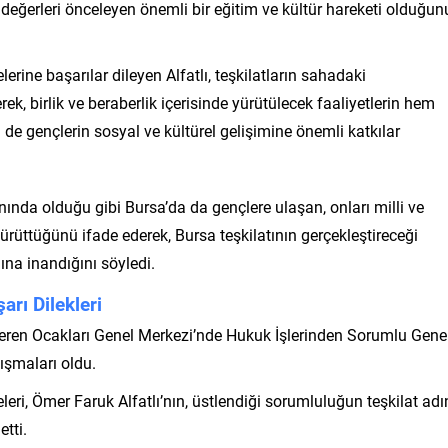
değerleri önceleyen önemli bir eğitim ve kültür hareketi olduğun
rine başarılar dileyen Alfatlı, teşkilatların sahadaki
k, birlik ve beraberlik içerisinde yürütülecek faaliyetlerin hem
de gençlerin sosyal ve kültürel gelişimine önemli katkılar
yanında olduğu gibi Bursa’da da gençlere ulaşan, onları milli ve
rüttüğünü ifade ederek, Bursa teşkilatının gerçekleştireceği
ına inandığını söyledi.
arı Dilekleri
peren Ocakları Genel Merkezi’nde Hukuk İşlerinden Sorumlu Gene
ışmaları oldu.
eri, Ömer Faruk Alfatlı’nın, üstlendiği sorumluluğun teşkilat ad
tti.