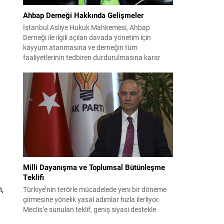
Ahbap Derneği Hakkında Gelişmeler
İstanbul Asliye Hukuk Mahkemesi, Ahbap
Derneği ile ilgili açılan davada yönetim için
kayyum atanmasına ve derneğin tüm
faaliyetlerinin tedbiren durdurulmasına karar
verdi. Daha önce mali denetim amaçlı kayyum
kararı verilmiş olup son adım doğrudan yönetime
ilişkin bir tedbir niteliği taşıyor. İstanbul Emniyet
Müdürlüğü Mali Suçlarla Mücadele Şube
Müdürlüğü ve İstanbul...
Milli Dayanışma ve Toplumsal Bütünleşme
Teklifi
m,
Türkiye’nin terörle mücadelede yeni bir döneme
girmesine yönelik yasal adımlar hızla ilerliyor.
Meclis’e sunulan teklif, geniş siyasi destekle
birlikte toplumsal barış ve güvenliği