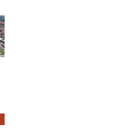
a
a
e
n
.
ifa