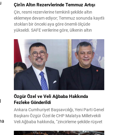
u
Çin’in Altın Rezervlerinde Temmuz Artışı
Çin, resmi rezervlerine temkinli şekilde altın
eklemeye devam ediyor; Temmuz sonunda kayıtlı
stokları bir önceki aya göre önemli ölçüde
yükseldi. SAFE verilerine göre, ülkenin altın
rezervleri Temmuz’da 640 bin ons artış
göstererek 76.080.000 ons seviyesine ulaştı. Bu
artış, Çin’in aylık alımlarında yıl içinde dikkat
çeken bir yükselişi temsil ediyor. Temmuz...
Özgür Özel ve Veli Ağbaba Hakkında
l
Fezleke Gönderildi
Ankara Cumhuriyet Başsavcılığı, Yeni Parti Genel
Başkanı Özgür Özel ile CHP Malatya Milletvekili
ına
Veli Ağbaba hakkında, “zincirleme şekilde rüşvet
almak” suçlamasıyla düzenlenen fezlekeleri
Adalet Bakanlığı’na sevk etti. Fezlekeler, 31 Mart