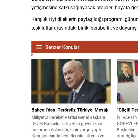
yetişmesine katkı sağlayacak projeleri hayata ge
Karşılıklı iyi dileklerin paylaşıldığı program, günü
teşkilatlar arasındaki birlik, beraberlik ve dayan
Benzer Konular
Bahçeli’den ‘Terörsüz Türkiye’ Mesajı
“Güçlü Teş
Milliyetçi Hareket Partisi Genel Başkanı
İYİ PARTİ 
Devlet Bahçeli, Türkiye’nin güvenlik ve
GÖREVLENDİ
huzuruna ilişkin güçlü bir vurgu yaptı.
Başkanlığı 
Konuşmasında hedeflerinin, ülkenin ve
atandı; İlç