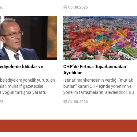
ilat, Güçlü Gençlik” vurgusu
kararlar alındı ve gelişmeler kamuoyuyl
26
06.08.2026
DIRIM – İYİ Parti Yıldırım İlçe
paylaşıldı. Toplantı sonrası kameralar
teşkilatlanma çalışmalarını
karşısına geçen Müslim Sarı, toplantıd
ek yeni bir görevlendirmeyi
alınan yeni kararları açıklandı.
 geçirdi. İlçe Başkanı İsmail
Açıklamada, parti içi değerlendirmeler il
ncülüğünde yürütülen
ilerleyen süreçte atılacak adımlara ilişki
nma süreci kapsamında...
bilgiler yer aldı. Alınan Kararlara Genel..
ediyelerde İddialar ve
CHP’de Fırtına: Toparlanmadan
Ayrılıklar
 belediyelere yönelik yürütülen
İstinaf mahkemesinin verdiği “mutlak
ar, muhalif gazeteciler
butlan” kararı CHP içinde yönetim ve
 yoğun tartışma yarattı.
yönelim tartışmalarını alevlendirdi. Bu
 yapan bazı isimler bile,
süreç, partide uzun süreli sonuçlar
26
04.08.2026
n iddiaların kabul edilemez
doğurdu ve siyasi dengeleri kökten
le getirmeye başladı. Yeni
değiştirdi. Genel Başkanlıktan
ınlığıyla bilinen gazeteci Şaban
alınmasının ardından milletvekilleri
syal medya yayınında
tarafından grup başkanı seçilen Özgür
 ilişkin iddiaları ve
Özel, olağanüstü kurultay taleplerinin
rının tepkilerini aktardı.
karşılanmaması üzerine partisinden ist