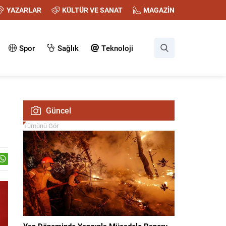
YAZARLAR
KÜLTÜR VE SANAT
MAGAZİN
Spor
Sağlık
Teknoloji
Güncel
Tümünü Gör
Yaz Döneminde Yangınla Mücadele Raporu