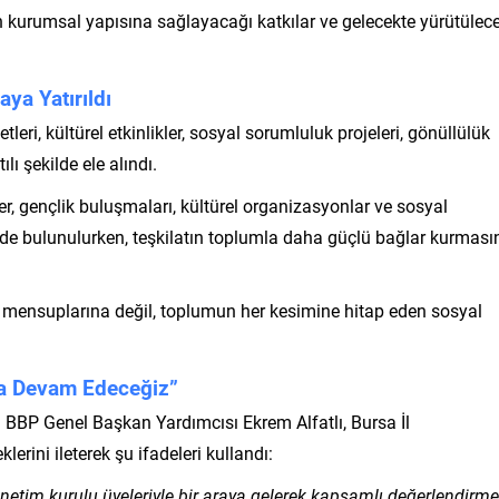
ın kurumsal yapısına sağlayacağı katkılar ve gelecekte yürütülec
ya Yatırıldı
tleri, kültürel etkinlikler, sosyal sorumluluk projeleri, gönüllülük
ılı şekilde ele alındı.
er, gençlik buluşmaları, kültürel organizasyonlar ve sosyal
inde bulunulurken, teşkilatın toplumla daha güçlü bağlar kurması
lat mensuplarına değil, toplumun her kesimine hitap eden sosyal
aya Devam Edeceğiz”
 BBP Genel Başkan Yardımcısı Ekrem Alfatlı, Bursa İl
erini ileterek şu ifadeleri kullandı:
önetim kurulu üyeleriyle bir araya gelerek kapsamlı değerlendirme