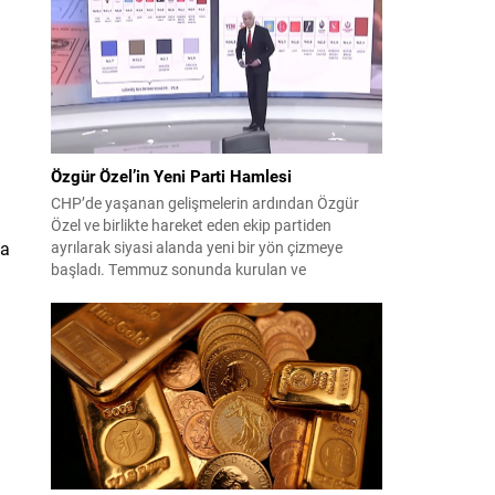
çıktısı, üç ülkenin imza attığı Mekke Ortak
Savunma Anlaşması oldu. Anlaşma; ortak
güvenlik yaklaşımıyla bölgesel barış, istikrar...
Özgür Özel’in Yeni Parti Hamlesi
CHP’de yaşanan gelişmelerin ardından Özgür
Özel ve birlikte hareket eden ekip partiden
da
ayrılarak siyasi alanda yeni bir yön çizmeye
başladı. Temmuz sonunda kurulan ve
kamuoyunda “Yeni Parti” olarak anılan oluşum,
kısa sürede muhalif medyanın gündemine girdi.
Kuruluşun hemen ardından bazı anket sonuçları
kamuoyuna yansıyınca, partinin tabanda karşılık
bulduğu iddiaları gündemi...