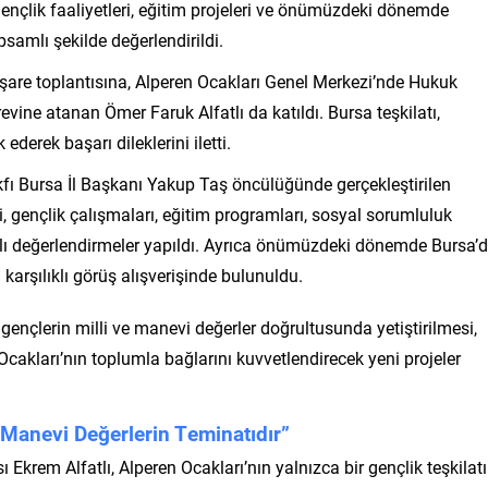
gençlik faaliyetleri, eğitim projeleri ve önümüzdeki dönemde
samlı şekilde değerlendirildi.
işare toplantısına, Alperen Ocakları Genel Merkezi’nde Hukuk
vine atanan Ömer Faruk Alfatlı da katıldı. Bursa teşkilatı,
ederek başarı dileklerini iletti.
fı Bursa İl Başkanı Yakup Taş öncülüğünde gerçekleştirilen
i, gençlik çalışmaları, eğitim programları, sosyal sorumluluk
amlı değerlendirmeler yapıldı. Ayrıca önümüzdeki dönemde Bursa’
karşılıklı görüş alışverişinde bulunuldu.
 gençlerin milli ve manevi değerler doğrultusunda yetiştirilmesi,
akları’nın toplumla bağlarını kuvvetlendirecek yeni projeler
e Manevi Değerlerin Teminatıdır”
rem Alfatlı, Alperen Ocakları’nın yalnızca bir gençlik teşkilatı