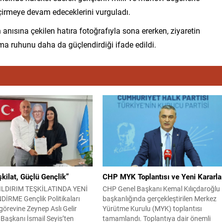
çirmeye devam edeceklerini vurguladı.
n anısına çekilen hatıra fotoğrafıyla sona ererken, ziyaretin
ışma ruhunu daha da güçlendirdiği ifade edildi.
kilat, Güçlü Gençlik”
CHP MYK Toplantısı ve Yeni Kararla
YILDIRIM TEŞKİLATINDA YENİ
CHP Genel Başkanı Kemal Kılıçdaroğlu
RME Gençlik Politikaları
başkanlığında gerçekleştirilen Merkez
görevine Zeynep Aslı Gelir
Yürütme Kurulu (MYK) toplantısı
e Başkanı İsmail Seyis’ten
tamamlandı. Toplantıya dair önemli