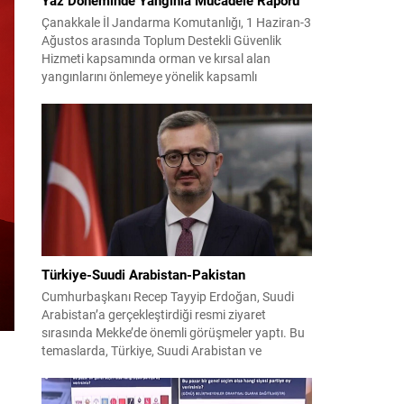
Çanakkale İl Jandarma Komutanlığı, 1 Haziran-3
Ağustos arasında Toplum Destekli Güvenlik
Hizmeti kapsamında orman ve kırsal alan
yangınlarını önlemeye yönelik kapsamlı
bilgilendirme çalışmaları yürüttü. On iki ilçede
görev yapan 178 tim ve 742 personel, sahada
aktif olarak halkı bilinçlendirdi ve denetim
faaliyetleri gerçekleştirdi. Faaliyetler esnasında
bin 315 biçerdöver ve balya...
Türkiye-Suudi Arabistan-Pakistan
Cumhurbaşkanı Recep Tayyip Erdoğan, Suudi
Arabistan’a gerçekleştirdiği resmi ziyaret
sırasında Mekke’de önemli görüşmeler yaptı. Bu
temaslarda, Türkiye, Suudi Arabistan ve
Pakistan arasında savunma alanında yeni bir iş
birliği çerçevesi oluşturuldu. Ziyaretin en somut