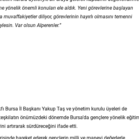
ne yönelik önemli konuları ele aldık. Yeni görevlerine başlayan
 muvaffakiyetler diliyor, görevlerinin hayırlı olmasını temenni
lesin. Var olsun Alperenler.”
fı Bursa İl Başkanı Yakup Taş ve yönetim kurulu üyeleri de
k, teşkilatın önümüzdeki dönemde Bursa’da gençlere yönelik eğiti
ni artırarak sürdüreceğini ifade etti.
risinde hareket ederek gençlerin milli ve manevi değerlerle