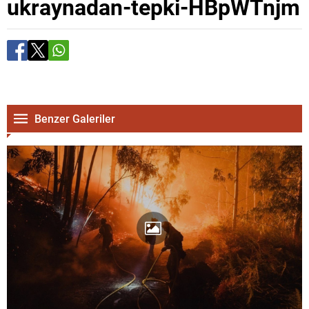
ukraynadan-tepki-HBpWTnjm
Benzer Galeriler