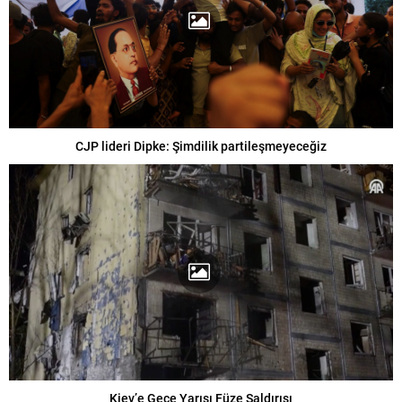
CJP lideri Dipke: Şimdilik partileşmeyeceğiz
Kiev’e Gece Yarısı Füze Saldırısı