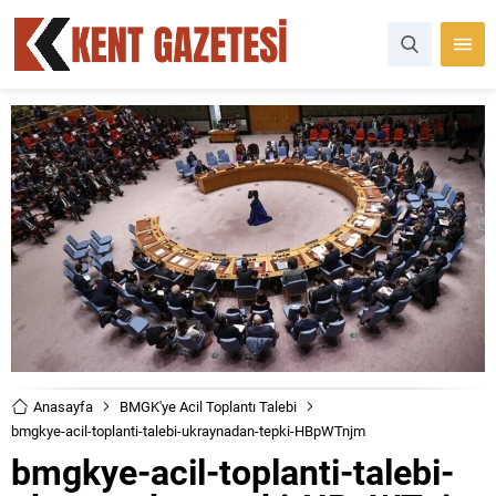
Anasayfa
BMGK'ye Acil Toplantı Talebi
bmgkye-acil-toplanti-talebi-ukraynadan-tepki-HBpWTnjm
bmgkye-acil-toplanti-talebi-