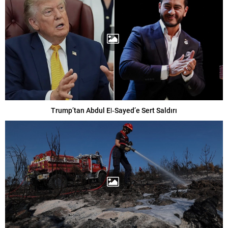
Trump’tan Abdul El‑Sayed’e Sert Saldırı