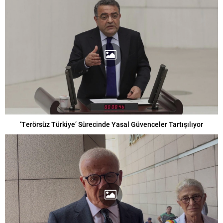
‘Terörsüz Türkiye’ Sürecinde Yasal Güvenceler Tartışılıyor