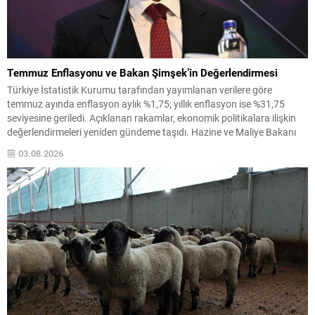
Temmuz Enflasyonu ve Bakan Şimşek’in Değerlendirmesi
Türkiye İstatistik Kurumu tarafından yayımlanan verilere göre
temmuz ayında enflasyon aylık %1,75; yıllık enflasyon ise %31,75
seviyesine geriledi. Açıklanan rakamlar, ekonomik politikalara ilişkin
değerlendirmeleri yeniden gündeme taşıdı. Hazine ve Maliye Bakanı
Mehmet Şimşek, verilerle ilgili olarak sosyal medya hesabından yaptığı
03.08.2026
paylaşımda dezenflasyon sürecinin sürdüğünü vurguladı ve alınan
tedbirlerin etkisine işaret...