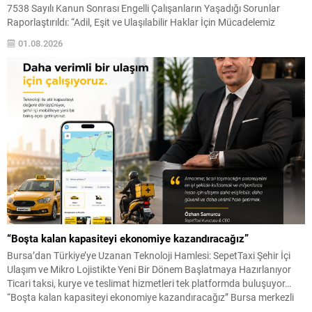
7538 Sayılı Kanun Sonrası Engelli Çalışanların Yaşadığı Sorunlar
Raporlaştırıldı: “Adil, Eşit ve Ulaşılabilir Haklar İçin Mücadelemiz
Sürecek” BURSA – Engelli Emeklilik Dayanışma Derneği (EMED)
01.08.2026
Başkanı Nazlı Tetik, 7538 sayılı Kanun sonrasında engelli çalışanların
ve emeklilerin yaşadığı hak kayıplarına ilişkin kapsamlı bir...
“Boşta kalan kapasiteyi ekonomiye kazandıracağız”
Bursa’dan Türkiye’ye Uzanan Teknoloji Hamlesi: SepetTaxi Şehir İçi
Ulaşım ve Mikro Lojistikte Yeni Bir Dönem Başlatmaya Hazırlanıyor
Ticari taksi, kurye ve teslimat hizmetleri tek platformda buluşuyor…
“Boşta kalan kapasiteyi ekonomiye kazandıracağız” Bursa merkezli
teknoloji girişimi SepetTaxi, şehir içi ulaşım ve mikro lojistik alanında