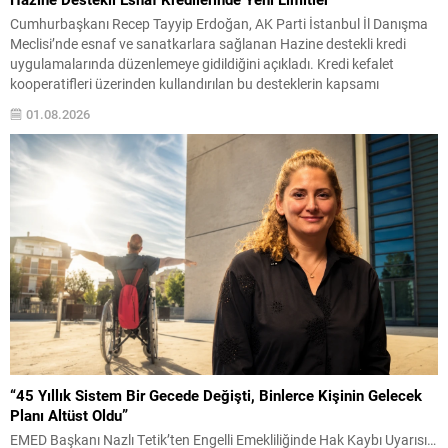
Cumhurbaşkanı Recep Tayyip Erdoğan, AK Parti İstanbul İl Danışma
Meclisi’nde esnaf ve sanatkarlara sağlanan Hazine destekli kredi
uygulamalarında düzenlemeye gidildiğini açıkladı. Kredi kefalet
kooperatifleri üzerinden kullandırılan bu desteklerin kapsamı
genişletildi. TESKOMB’un 2026/4 sayılı genelgesiyle birlikte 29
01.08.2026
Temmuz 2026 tarihinden itibaren yeni uygulama yürürlüğe girdi;
böylece esnafın finansmana erişiminde üst limitler...
“45 Yıllık Sistem Bir Gecede Değişti, Binlerce Kişinin Gelecek
Planı Altüst Oldu”
EMED Başkanı Nazlı Tetik’ten Engelli Emekliliğinde Hak Kaybı Uyarısı…