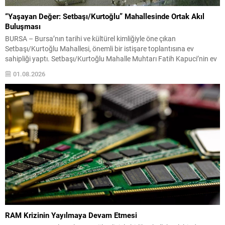
“Yaşayan Değer: Setbaşı/Kurtoğlu” Mahallesinde Ortak Akıl
Buluşması
BURSA – Bursa’nın tarihi ve kültürel kimliğiyle öne çıkan
Setbaşı/Kurtoğlu Mahallesi, önemli bir istişare toplantısına ev
sahipliği yaptı. Setbaşı/Kurtoğlu Mahalle Muhtarı Fatih Kapuci’nin ev
sahipliğinde gerçekleştirilen buluşmada, AK Parti Bursa İl Başkanı
01.08.2026
Davut Gürkan, Yıldırım Belediye Başkanı Oktay Yılmaz ve AK Parti
Yıldırım İlçe Başkanı İrfan Akkaya mahalleyi ziyaret ederek...
RAM Krizinin Yayılmaya Devam Etmesi