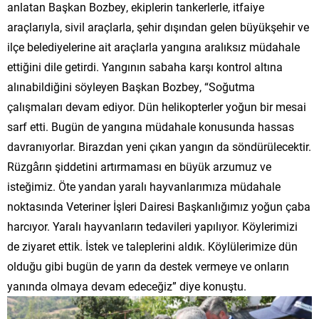
anlatan Başkan Bozbey, ekiplerin tankerlerle, itfaiye
araçlarıyla, sivil araçlarla, şehir dışından gelen büyükşehir ve
ilçe belediyelerine ait araçlarla yangına aralıksız müdahale
ettiğini dile getirdi. Yangının sabaha karşı kontrol altına
alınabildiğini söyleyen Başkan Bozbey, “Soğutma
çalışmaları devam ediyor. Dün helikopterler yoğun bir mesai
sarf etti. Bugün de yangına müdahale konusunda hassas
davranıyorlar. Birazdan yeni çıkan yangın da söndürülecektir.
Rüzgârın şiddetini artırmaması en büyük arzumuz ve
isteğimiz. Öte yandan yaralı hayvanlarımıza müdahale
noktasında Veteriner İşleri Dairesi Başkanlığımız yoğun çaba
harcıyor. Yaralı hayvanların tedavileri yapılıyor. Köylerimizi
de ziyaret ettik. İstek ve taleplerini aldık. Köylülerimize dün
olduğu gibi bugün de yarın da destek vermeye ve onların
yanında olmaya devam edeceğiz” diye konuştu.