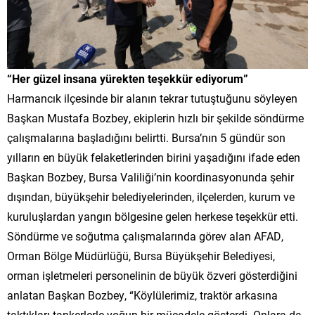
“Her güzel insana yürekten teşekkür ediyorum”
Harmancık ilçesinde bir alanın tekrar tutuştuğunu söyleyen
Başkan Mustafa Bozbey, ekiplerin hızlı bir şekilde söndürme
çalışmalarına başladığını belirtti. Bursa’nın 5 gündür son
yılların en büyük felaketlerinden birini yaşadığını ifade eden
Başkan Bozbey, Bursa Valiliği’nin koordinasyonunda şehir
dışından, büyükşehir belediyelerinden, ilçelerden, kurum ve
kuruluşlardan yangın bölgesine gelen herkese teşekkür etti.
Söndürme ve soğutma çalışmalarında görev alan AFAD,
Orman Bölge Müdürlüğü, Bursa Büyükşehir Belediyesi,
orman işletmeleri personelinin de büyük özveri gösterdiğini
anlatan Başkan Bozbey, “Köylülerimiz, traktör arkasına
taktıkları tankerlerle yoğun bir mücadele gösterdi. Onlara da