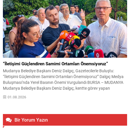
“İletişimi Güçlendiren Samimi Ortamları Önemsiyoruz”
Mudanya Belediye Başkanı Deniz Dalgıç, Gazetecilerle Buluştu:
“İletişimi Güçlendiren Samimi Ortamları Önemsiyoruz” Dalgıç Medya
Buluşması’nda Yerel Basının Önemi Vurgulandı BURSA – MUDANYA
Mudanya Belediye Başkanı Deniz Dalgıç, kentte görev yapan
gazetecilerle düzenlenen Dalgıç Medya Buluşması programında bir
01.08.2026
araya geldi. Yerel basın mensuplarının yoğun katılım gösterdiği
buluşmada, resmi gündem başlıklarından uzak,...
Bir Yorum Yazın