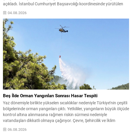
açıkladı. İstanbul Cumhuriyet Başsavcılığı koordinesinde yürütülen
soruşturma ve emniyet operasyonlarının sahada etkin şekilde
04.08.2026
uygulandığını belirtti. Soruşturmada, düşük bedelli gayrimenkullerin
sahte ekspertiz raporlarıyla değeri yükseltilerek muvazaalı satış
yoluyla...
Beş İlde Orman Yangınları Sonrası Hasar Tespiti
Yaz dönemiyle birlikte yükselen sıcaklıklar nedeniyle Türkiye’nin çeşitli
bölgelerinde orman yangınları çıktı. Yetkililer, yangınların büyük ölçüde
kontrol altına alınmasına rağmen riskin sürmesi nedeniyle
vatandaşları dikkatli olmaya çağırıyor. Çevre, Şehircilik ve İklim
Değişikliği Bakanı Murat Kurum, beş ilde yapılan hasar tespitlerinin
06.08.2026