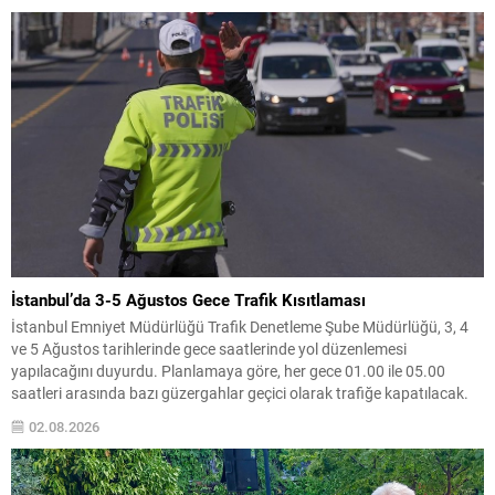
sonuçlarını paylaştı ve etkilenenlerin yanında olunacağını vurguladı.
Kayıtlar ve tespit...
İstanbul’da 3-5 Ağustos Gece Trafik Kısıtlaması
İstanbul Emniyet Müdürlüğü Trafik Denetleme Şube Müdürlüğü, 3, 4
ve 5 Ağustos tarihlerinde gece saatlerinde yol düzenlemesi
yapılacağını duyurdu. Planlamaya göre, her gece 01.00 ile 05.00
saatleri arasında bazı güzergahlar geçici olarak trafiğe kapatılacak.
Belirtilen saat aralığında kapatılacak yollar arasında Beylerbeyi Köprü
02.08.2026
Katılımı, Kısıklı Caddesi Altunizade Köprü Katılımı, Altunizade
Kavşağı...