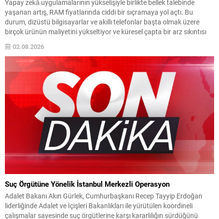
Yapay zekâ uygulamalarının yükselişiyle birlikte bellek talebinde
yaşanan artış, RAM fiyatlarında ciddi bir sıçramaya yol açtı. Bu
durum, dizüstü bilgisayarlar ve akıllı telefonlar başta olmak üzere
birçok ürünün maliyetini yükseltiyor ve küresel çapta bir arz sıkıntısı
riski doğuruyor. Samsung Finans Direktörü’nün işaret ettiği üzere,
02.08.2026
mikroçip tedarikindeki darboğazın 2027’de derinleşmesi ve...
Suç Örgütüne Yönelik İstanbul Merkezli Operasyon
Adalet Bakanı Akın Gürlek, Cumhurbaşkanı Recep Tayyip Erdoğan
liderliğinde Adalet ve İçişleri Bakanlıkları ile yürütülen koordineli
çalışmalar sayesinde suç örgütlerine karşı kararlılığın sürdüğünü