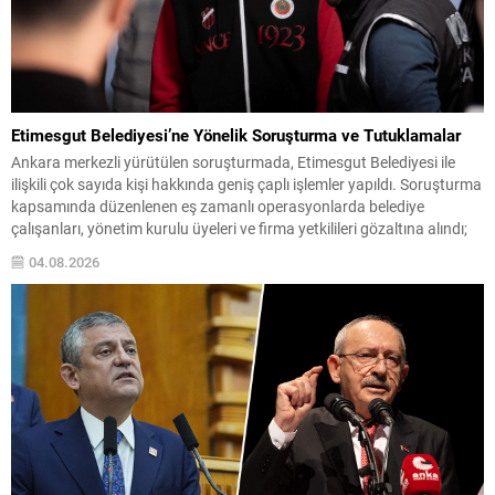
Etimesgut Belediyesi’ne Yönelik Soruşturma ve Tutuklamalar
Ankara merkezli yürütülen soruşturmada, Etimesgut Belediyesi ile
ilişkili çok sayıda kişi hakkında geniş çaplı işlemler yapıldı. Soruşturma
kapsamında düzenlenen eş zamanlı operasyonlarda belediye
çalışanları, yönetim kurulu üyeleri ve firma yetkilileri gözaltına alındı;
bazı adres ve iş yerlerinde arama-el koyma işlemleri gerçekleştirildi.
04.08.2026
İçişleri Bakanlığı, tutuklanan belediye başkanı hakkında geçici
görevden uzaklaştırma...