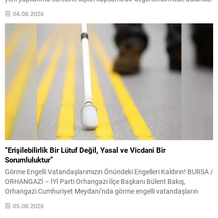
Gemlik’in geleceği adına tarihi bir adım atıldığını belirten Karaduman,
04.08.2026
sporun yalnızca saha içinde kazanılan başarılarla sınırlı olmadığını,
ilçenin sosyal, ekonomik...
“Erişilebilirlik Bir Lütuf Değil, Yasal ve Vicdani Bir
Sorumluluktur”
Görme Engelli Vatandaşlarımızın Önündeki Engelleri Kaldırın! BURSA /
ORHANGAZİ – İYİ Parti Orhangazi İlçe Başkanı Bülent Bakış,
Orhangazi Cumhuriyet Meydanı’nda görme engelli vatandaşların
kullandığı hissedilebilir yürüme yolunun ortasında bulunan direğe sert
05.08.2026
tepki göstererek, belediyeleri ve yetkilileri göreve çağırdı. Görme engelli