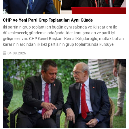
CHP ve Yeni Parti Grup Toplantıları Aynı Günde
İki partinin grup toplantıları bugün aynı salonda ve iki saat ara ile
düzenlenecek; gündemin odağında lider konuşmaları ve parti içi
gelişmeler var. CHP Genel Başkanı Kemal Kılıçdaroğlu, mutlak butlan
kararının ardından ilk kez partisinin grup toplantısında kürsüye
çıkacak ve konuşması saat 13.30’da planlandı. Yeni Parti ise
04.08.2026
teşkilatlanma çalışmalarını sürdürürken, Genel...