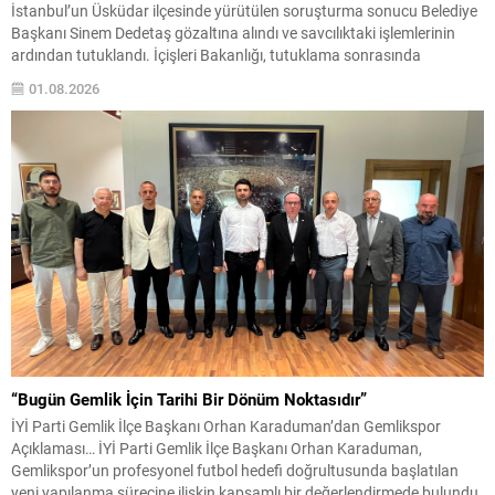
İstanbul’un Üsküdar ilçesinde yürütülen soruşturma sonucu Belediye
Başkanı Sinem Dedetaş gözaltına alındı ve savcılıktaki işlemlerinin
ardından tutuklandı. İçişleri Bakanlığı, tutuklama sonrasında
Dedetaş’ı geçici olarak görevden uzaklaştırdı. Soruşturma
01.08.2026
kapsamında, ilgililere yönelik “suç işlemek amacıyla örgüt kurma,
rüşvet ve irtikap” iddiaları yer alıyor. Valilikten yapılan açıklamada,
dosyaya ilişkin işlemlerin devam ettiği bilgisi...
“Bugün Gemlik İçin Tarihi Bir Dönüm Noktasıdır”
İYİ Parti Gemlik İlçe Başkanı Orhan Karaduman’dan Gemlikspor
Açıklaması… İYİ Parti Gemlik İlçe Başkanı Orhan Karaduman,
Gemlikspor’un profesyonel futbol hedefi doğrultusunda başlatılan
yeni yapılanma sürecine ilişkin kapsamlı bir değerlendirmede bulundu.