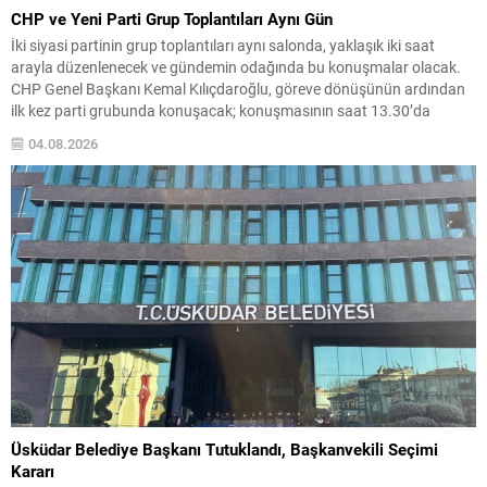
CHP ve Yeni Parti Grup Toplantıları Aynı Gün
İki siyasi partinin grup toplantıları aynı salonda, yaklaşık iki saat
arayla düzenlenecek ve gündemin odağında bu konuşmalar olacak.
CHP Genel Başkanı Kemal Kılıçdaroğlu, göreve dönüşünün ardından
ilk kez parti grubunda konuşacak; konuşmasının saat 13.30’da
yapılması planlanıyor. Yeni Parti’nin ilk grup toplantısı ve
04.08.2026
teşkilatlanma Yeni Parti Genel Başkanı Özgür Özel, partisinin...
Üsküdar Belediye Başkanı Tutuklandı, Başkanvekili Seçimi
Kararı