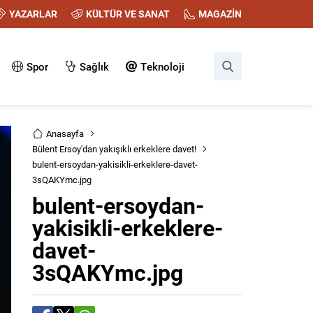
YAZARLAR
KÜLTÜR VE SANAT
MAGAZİN
Spor
Sağlık
Teknoloji
Anasayfa
Bülent Ersoy'dan yakışıklı erkeklere davet!
bulent-ersoydan-yakisikli-erkeklere-davet-
3sQAKYmc.jpg
bulent-ersoydan-
yakisikli-erkeklere-
davet-
3sQAKYmc.jpg