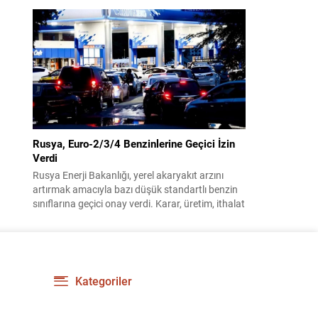
üzere toplandı. Görüşmelerin sonunda teklif
komisyonda kabul edildi ve bir dizi düzenleme
benimsendi. Teklif kapsamında, vazife
malullerinden hayatını kaybedenlerin anne ve
babalarına bağlanacak aylık tutarının, net asgari
ücretin altında olmayacağı hükme bağlanıyor....
Rusya, Euro-2/3/4 Benzinlerine Geçici İzin
Verdi
Rusya Enerji Bakanlığı, yerel akaryakıt arzını
artırmak amacıyla bazı düşük standartlı benzin
sınıflarına geçici onay verdi. Karar, üretim, ithalat
ve satışa yönelik uygulanacak sınırlamaları 1
Temmuz 2027’ye kadar kaldırıyor. Açıklamada
bu düzenlemenin kalıcı bir çevre politikası
değişikliği anlamına gelmediği vurgulanıyor;
kararın geçici olduğu ve uzun vadeli çevre
Kategoriler
hedeflerinden sapma amaçlanmadığı...