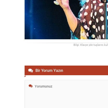
Bilgi: Klavye yön tuşlarını ku
Bir Yorum Yazın