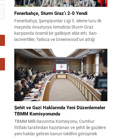
Fenerbahçe, Sturm Graz’ı 2-0 Yendi
Fenerbahçe, Şampiyonlar Ligi 3. eleme turu ilk
maçında Avusturya temsilcisi Sturm Graz
karşısında önemli bir galibiyet elde etti. Sarı-
lacivertliler, Talisca ve Greenwood’un attığı
gollerle sahadan 2-0 üstün ayrıldı ve rövanş
öncesi avantaj sağladı. Karşılaşma sonrası
takım yönetimi mücadeleyi değerlendirdi ve
gelecek planlarına dair bilgi verdi. Futboldan
sorumlu yönetici Cihan Kamer,...
Şehit ve Gazi Haklarında Yeni Düzenlemeler
TBMM Komisyonunda
TBMM Milli Savunma Komisyonu, Cumhur
İttifakı tarafından hazırlanan ve şehit ile gazilere
yeni haklar getiren kanun teklifini görüşmek