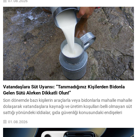
07.08.2026
gönüllüsü Burcu Kotan, bölgenin deniz kaplumbağaları için yoğun ve
elverişli bir yuvalama...
Vatandaşlara Süt Uyarısı: “Tanımadığınız Kişilerden Bidonla
Gelen Sütü Alırken Dikkatli Olun!”
Son dönemde bazı kişilerin araçlarla veya bidonlarla mahalle mahalle
dolaşarak vatandaşlara kaynağı ve üretim koşulları belli olmayan süt
sattığı yönündeki iddialar, gıda güvenliği konusundaki endişeleri
yeniden gündeme getirdi. Vatandaşlara önemli bir uyarı yapılarak,
01.08.2026
özellikle tanınmayan kişilerden alınan açık sütlerde dikkatli olunması
gerektiği belirtildi. Üretim yeri, hayvan sağlığı, saklama koşulları ve...