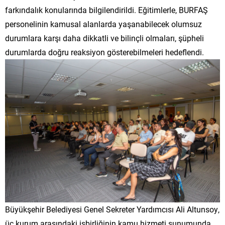
farkındalık konularında bilgilendirildi. Eğitimlerle, BURFAŞ
personelinin kamusal alanlarda yaşanabilecek olumsuz
durumlara karşı daha dikkatli ve bilinçli olmaları, şüpheli
durumlarda doğru reaksiyon gösterebilmeleri hedeflendi.
Büyükşehir Belediyesi Genel Sekreter Yardımcısı Ali Altunsoy,
üç kurum arasındaki işbirliğinin kamu hizmeti sunumunda