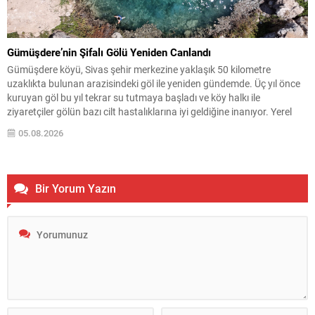
Gümüşdere’nin Şifalı Gölü Yeniden Canlandı
Gümüşdere köyü, Sivas şehir merkezine yaklaşık 50 kilometre
uzaklıkta bulunan arazisindeki göl ile yeniden gündemde. Üç yıl önce
kuruyan göl bu yıl tekrar su tutmaya başladı ve köy halkı ile
ziyaretçiler gölün bazı cilt hastalıklarına iyi geldiğine inanıyor. Yerel
halkın ifadelerine göre gölün suyunun özellikle uyuz, egzama ve çeşitli
05.08.2026
deri...
Bir Yorum Yazın