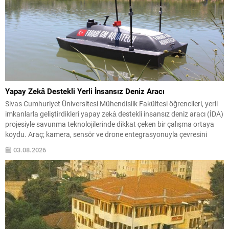
Yapay Zekâ Destekli Yerli İnsansız Deniz Aracı
Sivas Cumhuriyet Üniversitesi Mühendislik Fakültesi öğrencileri, yerli
imkanlarla geliştirdikleri yapay zekâ destekli insansız deniz aracı (İDA)
projesiyle savunma teknolojilerinde dikkat çeken bir çalışma ortaya
koydu. Araç; kamera, sensör ve drone entegrasyonuyla çevresini
analiz edip otonom görevler gerçekleştirebiliyor. Geliştirilen sistem,
03.08.2026
deniz üzerinde bağımsız hareket edebilmenin ötesinde; hava, kara ve
deniz unsurlarını...