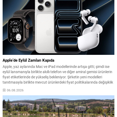
Apple’de Eylül Zamları Kapıda
Apple, yaz aylarında Mac ve iPad modellerinde artışa gitti; şimdi ise
eylül lansmanıyla birlikte akıllı telefon ve diğer amiral gemisi ürünlerin
fiyat etiketlerinde de yükseliş bekleniyor. Şirketin yeni modelleri
tanıtmasıyla birlikte mevcut ürünlerdeki fiyat politikalarında değişiklik
olabileceği konuşuluyor. İddialara göre özellikle iPhone 18 serisinin
06.08.2026
fiyatları dikkat çekici şekilde yükselebilir; bunun...