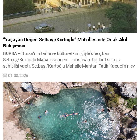
“Yaşayan Değer: Setbaşı/Kurtoğlu” Mahallesinde Ortak Akıl
Buluşması
BURSA – Bursa’nın tarihi ve kültürel kimliğiyle öne çıkan
Setbaşı/Kurtoğlu Mahallesi, önemli bir istişare toplantısına ev
sahipliği yaptı. Setbaşı/Kurtoğlu Mahalle Muhtarı Fatih Kapuci’nin ev
sahipliğinde gerçekleştirilen buluşmada, AK Parti Bursa İl Başkanı
01.08.2026
Davut Gürkan, Yıldırım Belediye Başkanı Oktay Yılmaz ve AK Parti
Yıldırım İlçe Başkanı İrfan Akkaya mahalleyi ziyaret ederek...