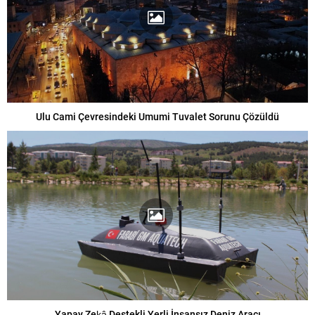
Ulu Cami Çevresindeki Umumi Tuvalet Sorunu Çözüldü
Yapay Zekâ Destekli Yerli İnsansız Deniz Aracı