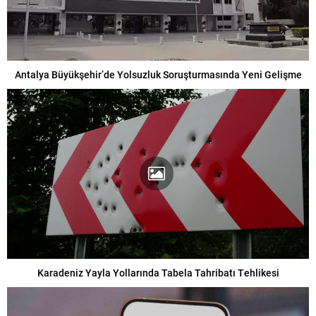
Antalya Büyükşehir’de Yolsuzluk Soruşturmasında Yeni Gelişme
Karadeniz Yayla Yollarında Tabela Tahribatı Tehlikesi