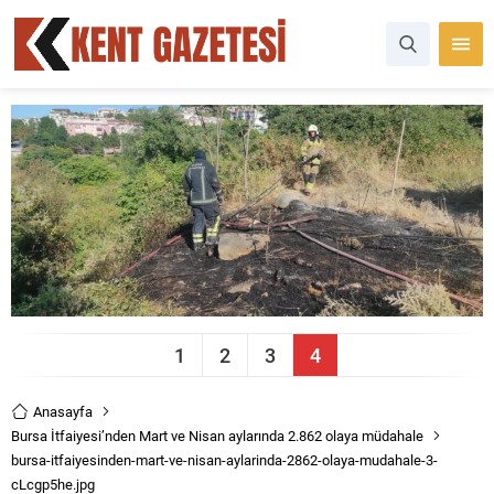
1
2
3
4
Anasayfa
Bursa İtfaiyesi’nden Mart ve Nisan aylarında 2.862 olaya müdahale
bursa-itfaiyesinden-mart-ve-nisan-aylarinda-2862-olaya-mudahale-3-
cLcgp5he.jpg