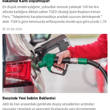
Rakamlar Karın Doyurmuyor!
En düşük emekli aylığının, yoksulluk sınırının yaklaşık 100 bin lira
altında kaldığına dikkati çeken TÜED Uludağ Şube Başkanı Kenan
Pars, “Taleplerimiz karşılanmadıkça aradaki uçurum derinleşecek.”
dedi. TÜİK’e göre temmuzda enflasyonda önceki aya göre yüzde 1,78
artış, önceki yılın aynı ayına göre yüzde 31,75 artış ve 12 aylık
03.08.2026
ortalamalara göre yüzde...
Benzinde Yeni İndirim Beklentisi
ABD ile İran arasındaki gerilimde düşüş sinyallerinin ardından
piyasalar rahatladı ve akaryakıt fiyatlarında yeni düzenlemeler