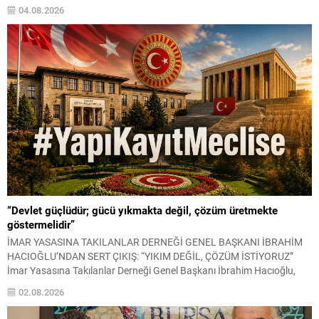
ortamda saat 09.40 itibarıyla 6.209 lira seviyelerinden işlem
04.08.2026
görmektedir. Bu seviye, önceki...
“Devlet güçlüdür; gücü yıkmakta değil, çözüm üretmekte
göstermelidir”
İMAR YASASINA TAKILANLAR DERNEĞİ GENEL BAŞKANI İBRAHİM
HACIOĞLU’NDAN SERT ÇIKIŞ: “YIKIM DEĞİL, ÇÖZÜM İSTİYORUZ”
İmar Yasasına Takılanlar Derneği Genel Başkanı İbrahim Hacıoğlu,
yapı kayıt mağduriyeti yaşayan milyonlarca vatandaşın beklentilerini
02.08.2026
gündeme taşıyarak, mevcut sorunların yalnızca yıkım kararlarıyla
çözülemeyeceğini belirtti. Hacıoğlu, tarım alanlarının korunması ile