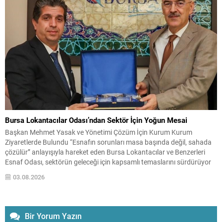
vatandaşların mülkiyet haklarının güvence altına alınmasının
birbirine...
Bursa Lokantacılar Odası’ndan Sektör İçin Yoğun Mesai
Başkan Mehmet Yasak ve Yönetimi Çözüm İçin Kurum Kurum
Ziyaretlerde Bulundu “Esnafın sorunları masa başında değil, sahada
çözülür” anlayışıyla hareket eden Bursa Lokantacılar ve Benzerleri
Esnaf Odası, sektörün geleceği için kapsamlı temaslarını sürdürüyor
Bursa’da yeme-içme sektörünün yaşadığı sorunların çözümü, esnafın
03.08.2026
beklentilerinin karşılanması ve sektörün sürdürülebilir bir yapıya
kavuşması amacıyla çalışmalarını...
Bir Yorum Yazın