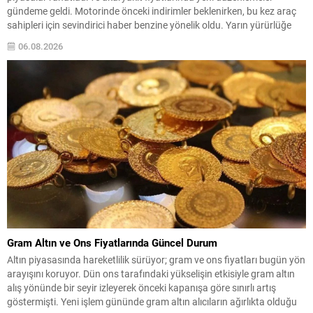
gündeme geldi. Motorinde önceki indirimler beklenirken, bu kez araç
sahipleri için sevindirici haber benzine yönelik oldu. Yarın yürürlüğe
girmesi öngörülen güncelleme kapsamında benzinin litre fiyatında
06.08.2026
4,35 TL seviyesinde bir düşüş yapılması planlanıyor. Ancak son
karar...
Gram Altın ve Ons Fiyatlarında Güncel Durum
Altın piyasasında hareketlilik sürüyor; gram ve ons fiyatları bugün yön
arayışını koruyor. Dün ons tarafındaki yükselişin etkisiyle gram altın
alış yönünde bir seyir izleyerek önceki kapanışa göre sınırlı artış
göstermişti. Yeni işlem gününde gram altın alıcıların ağırlıkta olduğu