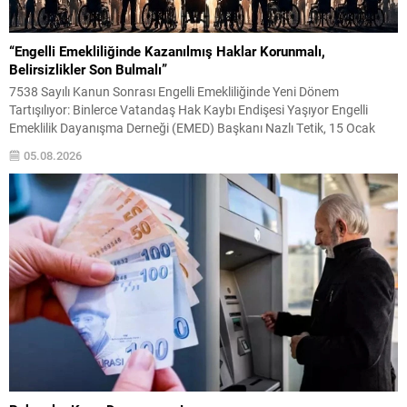
“Engelli Emekliliğinde Kazanılmış Haklar Korunmalı,
Belirsizlikler Son Bulmalı”
7538 Sayılı Kanun Sonrası Engelli Emekliliğinde Yeni Dönem
Tartışılıyor: Binlerce Vatandaş Hak Kaybı Endişesi Yaşıyor Engelli
Emeklilik Dayanışma Derneği (EMED) Başkanı Nazlı Tetik, 15 Ocak
2025 tarihinde yürürlüğe giren 7538 sayılı Sosyal Sigortalar ve Genel
05.08.2026
Sağlık Sigortası Kanunu’nda Değişiklik Yapılmasına Dair Kanun’un
ardından engelli emekliliği sisteminde yaşanan değişikliklerin binlerce
engelli...