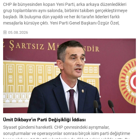
CHP ile bünyesinden kopan Yeni Parti, arka arkaya düzenledikleri
grup toplantılarını aynı salonda, birbirini takiben gerçekleştirmeye
başladı. İlk buluşma dün yapıldı ve her iki tarafın liderleri farklı
mesajlarla kürsüye çıktı. Yeni Parti Genel Başkanı Özgür Özel,
konuşmasında eski partisi CHP’ye yönelik sert eleştiriler yöneltti ve
05.08.2026
CHP’deki isimlere istifa çağrısında bulundu....
Ümit Dikbayır’ın Parti Değişikliği İddiası
Siyaset gündemi hareketli. CHP çevresindeki ayrışmalar,
soruşturmalar ve operasyonlar sonrası birçok isim parti değiştirme