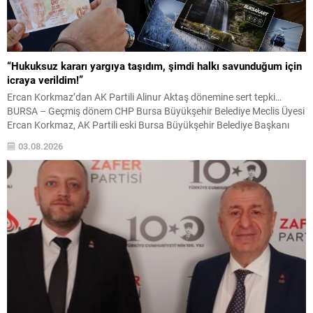
“Hukuksuz kararı yargıya taşıdım, şimdi halkı savunduğum için
icraya verildim!”
Ercan Korkmaz’dan AK Partili Alinur Aktaş dönemine sert tepki…
BURSA – Geçmiş dönem CHP Bursa Büyükşehir Belediye Meclis Üyesi
Ercan Korkmaz, AK Partili eski Bursa Büyükşehir Belediye Başkanı
Alinur Aktaş döneminde alınan ve milyonlarca emekli ile 65 yaş üstü
03.08.2026
vatandaşı doğrudan etkileyen belediye meclis kararlarına ilişkin çok
sert açıklamalarda bulundu....