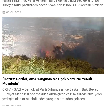
kararı alırken; AK Parti’ye katılımlar da dikkat çekici şekilde arttı. Bu
süreçte farklı partilerden geçen siyasilerin içinde, CHP kökenli isimlerin
öne çıktığı gözlendi. Sakarya Milletvekili Ümit Dikbayır hakkında son
02.08.2026
dönemde en çok konuşulan konu, tekrar bir...
“Hazırız Denildi, Ama Yangında Ne Uçak Vardı Ne Yeterli
Müdahale”
ORHANGAZİ – Demokrat Parti Orhangazi İlçe Başkanı Baki Bekar,
Hürriyet Mahallesi’nde makilik alanda çıkan ve kısa sürede büyüyerek
yerleşim alanlarını tehdit eden yangının ardından çok sert
açıklamalarda bulundu. Yangının ilk anlarından itibaren bölgede
01.08.2026