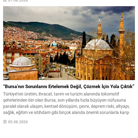
incelemelerde bulunduklarını belirten Bekar, müdahale sürecinde ciddi
koordinasyon eksiklikleri ve hazırlık yetersizlikleri yaşandığını öne
sürerek yetkilileri eleştirdi....
“Bursa’nın Sorunlarını Ertelemek Değil, Çözmek İçin Yola Çıktık”
Türkiye’nin üretim, ihracat, tarım ve turizm alanında lokomotif
şehirlerinden biri olan Bursa, son yıllarda hızla büyüyen nüfusuna
paralel olarak ulaşım, kentsel dönüşüm, çevre, deprem riski, altyapı,
sağlık, eğitim ve istihdam gibi birçok alanda önemli sorunlarla karşı
karşıya bulunuyor. Yaklaşık dört milyonluk nüfusuyla Türkiye’nin en
05.08.2026
büyük metropollerinden biri olan kentte, yıllardır...