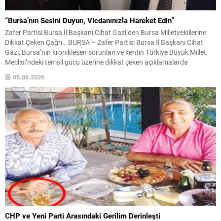
“Bursa’nın Sesini Duyun, Vicdanınızla Hareket Edin”
Zafer Partisi Bursa İl Başkanı Cihat Gazi’den Bursa Milletvekillerine
Dikkat Çeken Çağrı… BURSA – Zafer Partisi Bursa İl Başkanı Cihat
Gazi, Bursa’nın kronikleşen sorunları ve kentin Türkiye Büyük Millet
Meclisi’ndeki temsil gücü üzerine dikkat çeken açıklamalarda
bulundu. Vatandaşların Bursa milletvekillerini ne kadar tanıdığına
05.08.2026
ilişkin yapılan sokak röportajlarını değerlendiren Gazi, ortaya...
CHP ve Yeni Parti Arasındaki Gerilim Derinleşti