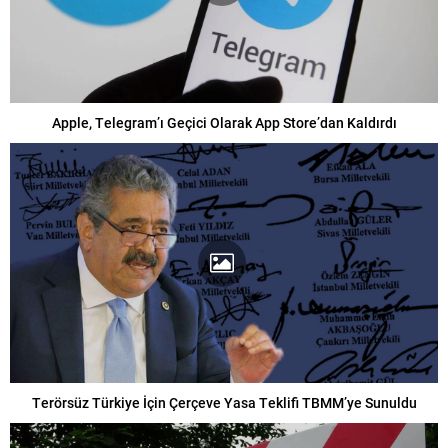
Apple, Telegram’ı Geçici Olarak App Store’dan Kaldırdı
Terörsüz Türkiye İçin Çerçeve Yasa Teklifi TBMM’ye Sunuldu