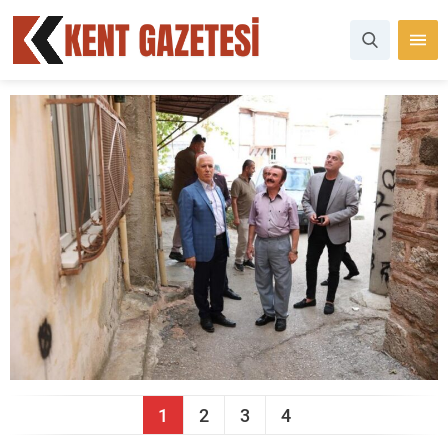
1
2
3
4