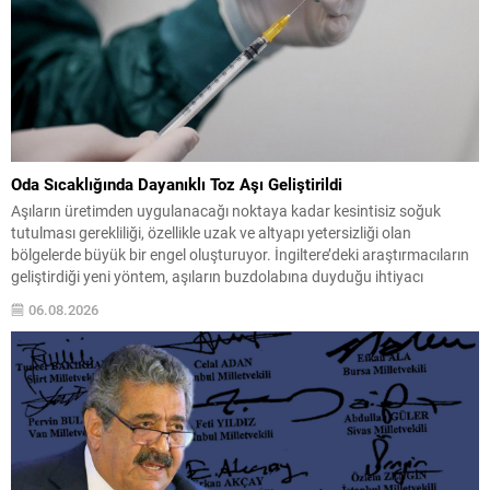
Oda Sıcaklığında Dayanıklı Toz Aşı Geliştirildi
Aşıların üretimden uygulanacağı noktaya kadar kesintisiz soğuk
tutulması gerekliliği, özellikle uzak ve altyapı yetersizliği olan
bölgelerde büyük bir engel oluşturuyor. İngiltere’deki araştırmacıların
geliştirdiği yeni yöntem, aşıların buzdolabına duyduğu ihtiyacı
azaltma potansiyeli taşıyan bir çözüm sunuyor. Bilim insanları, sıvı
06.08.2026
formdaki tetanoz-difteri aşısını özel bir kurutma süreciyle toz hâline
getirerek, oda sıcaklığında...