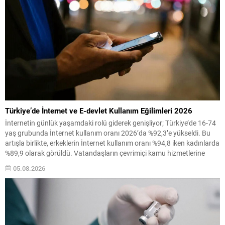
Türkiye’de İnternet ve E-devlet Kullanım Eğilimleri 2026
İnternetin günlük yaşamdaki rolü giderek genişliyor; Türkiye’de 16-74
yaş grubunda İnternet kullanım oranı 2026’da %92,3’e yükseldi. Bu
artışla birlikte, erkeklerin İnternet kullanım oranı %94,8 iken kadınlarda
%89,9 olarak görüldü. Vatandaşların çevrimiçi kamu hizmetlerine
erişimi de yaygınlaşıyor. Son 12 ayda e-devlet hizmetlerinden
05.08.2026
yararlananların oranı %76 olurken, erkeklerde bu oran %82,7,
kadınlarda...