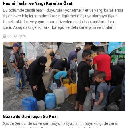
Resmî İlanlar ve Yargı Kararları Özeti
Bu bölümde çeşitli resmî duyurular, yönetmelikler ve yargı kararlarına
ilişkin özet bilgiler sunulmaktadır. İlgili metinler, uygulamaya ilişkin
temel noktaları ve yayımlanan düzenlemelerin kısa açıklamalarını
içerir. Aşağıdaki içerik, farklı kategorilerdeki kararların ve ilânların
kolay okunur biçimde düzenlenmiş hâlidir. Önemli başlıklar kalın ve altı
06.08.2026
çizili şekilde vurgulanmıştır; böylece dikkat çeken maddeler çabuk...
Gazze’de Derinleşen Su Krizi
Gazze Şeridi’nde su ve sanitasyon altyapısının büyük ölçüde zarar