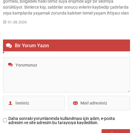
görmesi, bölgedeki halkı temiz suya erişimde ağır bir sıkıntıya
sürüklüyor. Binlerce kişi, saldırılar sonucu evlerini kaybedip çadırlarda
veya kamplarda yaşamak zorunda kalırken temel yaşam ihtiyacı olan
suya ulaşabilmek için sürekli çaba harcıyor. Su dağıtımları sınırlı ve
01.08.2026
düzensiz olduğundan aileler süregelen belirsizlikle...
Bir Yorum Yazın
Daha sonraki yorumlarımda kullanılması için adım, e-posta
adresim ve site adresim bu tarayıcıya kaydedilsin.