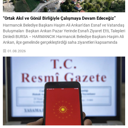
“Ortak Akıl ve Gönül Birliğiyle Çalışmaya Devam Edeceğiz”
Harmancık Belediye Başkanı Haşim Ali Arıkan’dan Esnaf ve Vatandaş
Buluşmaları Başkan Arıkan Pazar Yerinde Esnafı Ziyaret Etti, Talepleri
Dinledi BURSA – HARMANCIK Harmancık Belediye Başkanı Haşim Ali
Arıkan, ilçe genelinde gerçekleştirdiği saha ziyaretleri kapsamında
pazar yerinde esnaf ve vatandaşlarla bir araya geldi. İlçenin ekonomik
01.08.2026
ve sosyal yaşamında önemli bir yere...