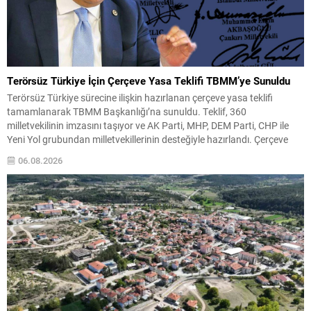
Terörsüz Türkiye İçin Çerçeve Yasa Teklifi TBMM’ye Sunuldu
Terörsüz Türkiye sürecine ilişkin hazırlanan çerçeve yasa teklifi
tamamlanarak TBMM Başkanlığı’na sunuldu. Teklif, 360
milletvekilinin imzasını taşıyor ve AK Parti, MHP, DEM Parti, CHP ile
Yeni Yol grubundan milletvekillerinin desteğiyle hazırlandı. Çerçeve
düzenleme kısa süre içinde Adalet Komisyonu’nda görüşülecek ve
06.08.2026
Genel Kurul gündemine alınması bekleniyor. Teklifin TBMM’de ele
alınmasıyla süreçte...