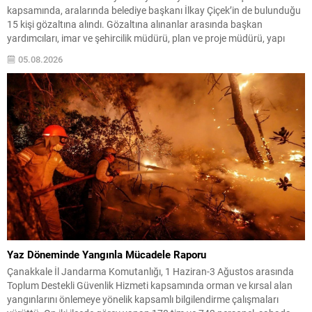
kapsamında, aralarında belediye başkanı İlkay Çiçek’in de bulunduğu
15 kişi gözaltına alındı. Gözaltına alınanlar arasında başkan
yardımcıları, imar ve şehircilik müdürü, plan ve proje müdürü, yapı
kontrol müdürü ile bazı meclis üyeleri ve belediye personeli yer alıyor.
05.08.2026
Soruşturma iddialarına göre belediyede, yapı kullanım izni...
Yaz Döneminde Yangınla Mücadele Raporu
Çanakkale İl Jandarma Komutanlığı, 1 Haziran-3 Ağustos arasında
Toplum Destekli Güvenlik Hizmeti kapsamında orman ve kırsal alan
yangınlarını önlemeye yönelik kapsamlı bilgilendirme çalışmaları