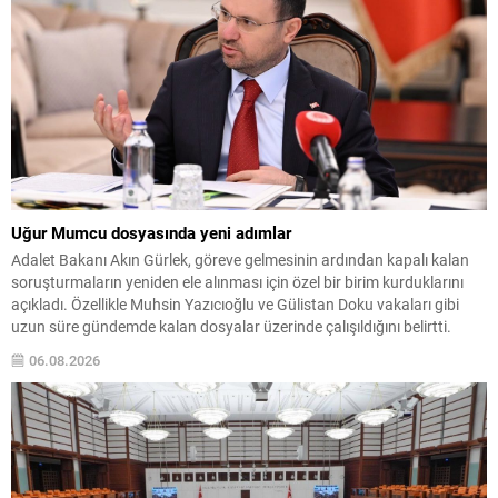
Uğur Mumcu dosyasında yeni adımlar
Adalet Bakanı Akın Gürlek, göreve gelmesinin ardından kapalı kalan
soruşturmaların yeniden ele alınması için özel bir birim kurduklarını
açıkladı. Özellikle Muhsin Yazıcıoğlu ve Gülistan Doku vakaları gibi
uzun süre gündemde kalan dosyalar üzerinde çalışıldığını belirtti.
Bugün Bakan Gürlek, 24 Ocak 1993’te Ankara’da evinin önünde
06.08.2026
düzenlenen bombalı saldırıda hayatını kaybeden araştırmacı...