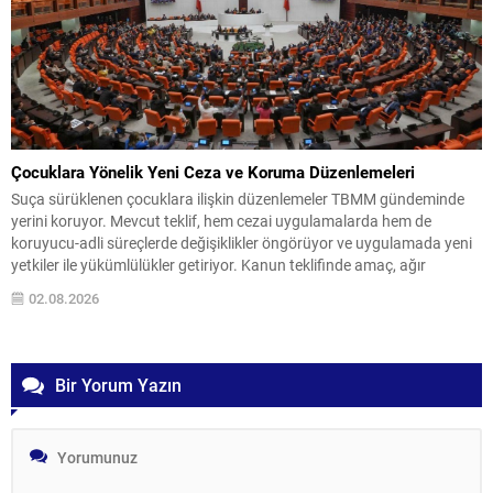
Çocuklara Yönelik Yeni Ceza ve Koruma Düzenlemeleri
Suça sürüklenen çocuklara ilişkin düzenlemeler TBMM gündeminde
yerini koruyor. Mevcut teklif, hem cezai uygulamalarda hem de
koruyucu-adli süreçlerde değişiklikler öngörüyor ve uygulamada yeni
yetkiler ile yükümlülükler getiriyor. Kanun teklifinde amaç, ağır
suçlarda cezalandırma seçeneklerini netleştirirken aynı zamanda
02.08.2026
çocuklara özgü koruyucu tedbirler ve izleme mekanizmalarını
güçlendirmek olarak özetlenebilir. Ceza Aralığında Değişiklikler...
Bir Yorum Yazın