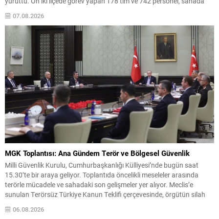
yürüttü. On iki ilçede görev yapan 178 tim ve 742 personel, sahada
aktif olarak halkı bilinçlendirdi ve denetim faaliyetleri gerçekleştirdi.
07.08.2026
Faaliyetler esnasında bin 315 biçerdöver ve balya...
MGK Toplantısı: Ana Gündem Terör ve Bölgesel Güvenlik
Milli Güvenlik Kurulu, Cumhurbaşkanlığı Külliyesi’nde bugün saat
15.30’te bir araya geliyor. Toplantıda öncelikli meseleler arasında
terörle mücadele ve sahadaki son gelişmeler yer alıyor. Meclis’e
sunulan Terörsüz Türkiye Kanun Teklifi çerçevesinde, örgütün silah
bırakma sürecinin mevcut durumu ve istihbarat raporları detaylı
06.08.2026
şekilde değerlendirilecek. Ayrıca, yürütülen operasyonlar ve