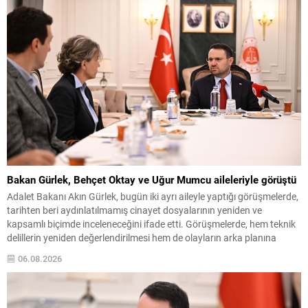
koordinasyon mekanizmaları masada olacak....
Bakan Gürlek, Behçet Oktay ve Uğur Mumcu aileleriyle görüştü
Adalet Bakanı Akın Gürlek, bugün iki ayrı aileyle yaptığı görüşmelerde,
tarihten beri aydınlatılmamış cinayet dosyalarının yeniden ve
kapsamlı biçimde inceleneceğini ifade etti. Görüşmelerde, hem teknik
delillerin yeniden değerlendirilmesi hem de olayların arka planına
ilişkin şüphelerin giderilmesi amacıyla kapsamlı adımlar atılacağı
06.08.2026
vurgulandı. Görüşmelerin ilkinde eski Özel Harekat Daire Başkanı
Behçet Oktay’ın...