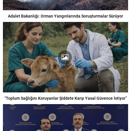
Adalet Bakanlığı: Orman Yangınlarında Soruşturmalar Sürüyor
“Toplum Sağlığını Koruyanlar Şiddete Karşı Yasal Güvence İstiyor”