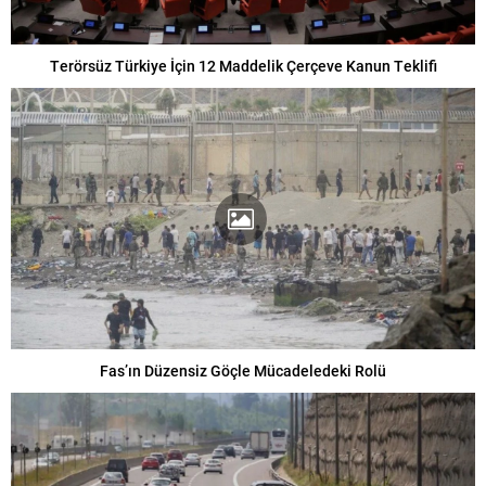
Terörsüz Türkiye İçin 12 Maddelik Çerçeve Kanun Teklifi
Fas’ın Düzensiz Göçle Mücadeledeki Rolü