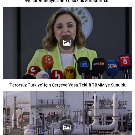
Avcılar Belediyesi’ne Yolsuzluk Soruşturması
‘Terörsüz Türkiye’ İçin Çerçeve Yasa Teklifi TBMM’ye Sunuldu