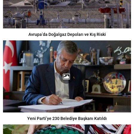
Avrupa’da Doğalgaz Depoları ve Kış Riski
Yeni Parti’ye 230 Belediye Başkanı Katıldı