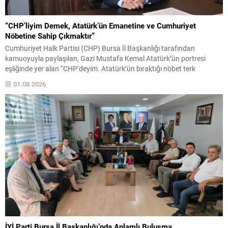
“CHP’liyim Demek, Atatürk’ün Emanetine ve Cumhuriyet
Nöbetine Sahip Çıkmaktır”
Cumhuriyet Halk Partisi (CHP) Bursa İl Başkanlığı tarafından
kamuoyuyla paylaşılan, Gazi Mustafa Kemal Atatürk’ün portresi
eşliğinde yer alan “CHP’deyim. Atatürk’ün bıraktığı nöbet terk
edilmez.” mesajı, yalnızca bir afiş çalışması olmanın ötesinde,
01.08.2026
Türkiye’nin içinde bulunduğu siyasal atmosfer, Cumhuriyet değerleri
ve partinin tarihsel misyonuna yönelik güçlü bir duruş olarak
değerlendirildi. CHP Bursa...
İYİ Parti Bursa İl Başkanlığı’nda Anlamlı Buluşma