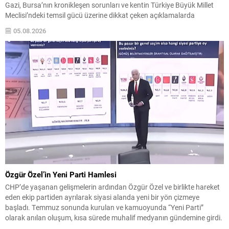
Gazi, Bursa’nın kronikleşen sorunları ve kentin Türkiye Büyük Millet
Meclisi’ndeki temsil gücü üzerine dikkat çeken açıklamalarda
bulundu. Vatandaşların Bursa milletvekillerini ne kadar tanıdığına
05.08.2026
ilişkin yapılan sokak röportajlarını değerlendiren Gazi, ortaya...
Özgür Özel’in Yeni Parti Hamlesi
CHP’de yaşanan gelişmelerin ardından Özgür Özel ve birlikte hareket
eden ekip partiden ayrılarak siyasi alanda yeni bir yön çizmeye
başladı. Temmuz sonunda kurulan ve kamuoyunda “Yeni Parti”
olarak anılan oluşum, kısa sürede muhalif medyanın gündemine girdi.
Kuruluşun hemen ardından bazı anket sonuçları kamuoyuna