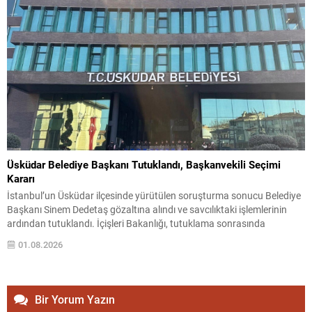
Üsküdar Belediye Başkanı Tutuklandı, Başkanvekili Seçimi
Kararı
İstanbul’un Üsküdar ilçesinde yürütülen soruşturma sonucu Belediye
Başkanı Sinem Dedetaş gözaltına alındı ve savcılıktaki işlemlerinin
ardından tutuklandı. İçişleri Bakanlığı, tutuklama sonrasında
Dedetaş’ı geçici olarak görevden uzaklaştırdı. Soruşturma
01.08.2026
kapsamında, ilgililere yönelik “suç işlemek amacıyla örgüt kurma,
rüşvet ve irtikap” iddiaları yer alıyor. Valilikten yapılan açıklamada,
dosyaya ilişkin işlemlerin devam ettiği bilgisi...
Bir Yorum Yazın