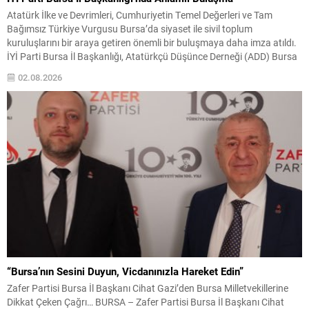
Atatürk İlke ve Devrimleri, Cumhuriyetin Temel Değerleri ve Tam
Bağımsız Türkiye Vurgusu Bursa’da siyaset ile sivil toplum
kuruluşlarını bir araya getiren önemli bir buluşmaya daha imza atıldı.
İYİ Parti Bursa İl Başkanlığı, Atatürkçü Düşünce Derneği (ADD) Bursa
Şubesi yönetimini il başkanlığında ağırlayarak, Türkiye
02.08.2026
Cumhuriyeti’nin kuruluş felsefesi, Cumhuriyetin temel değerleri,
üniter...
“Bursa’nın Sesini Duyun, Vicdanınızla Hareket Edin”
Zafer Partisi Bursa İl Başkanı Cihat Gazi’den Bursa Milletvekillerine
Dikkat Çeken Çağrı… BURSA – Zafer Partisi Bursa İl Başkanı Cihat