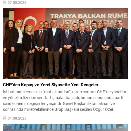
07.08.2026
yansıyınca, partinin tabanda karşılık bulduğu iddiaları gündemi...
CHP’den Kopuş ve Yerel Siyasette Yeni Dengeler
İstinaf mahkemesinin “mutlak butlan” kararı sonrası CHP’de yönetim
ve yönelim üzerine sert tartışmalar başladı; bunun sonucunda parti
içinde önemli değişimler yaşandı. Genel Başkanlıktan alınan ve
sonrasında milletvekillerince Grup Başkanı seçilen Özgür Özel,
olağanüstü kurultay taleplerinin karşılanmaması üzerine partiden
04.08.2026
ayrılarak Yeni Parti’yi kurdu. Bu gelişme, partinin meclisteki
konumunu etkileyerek ana muhalefet...