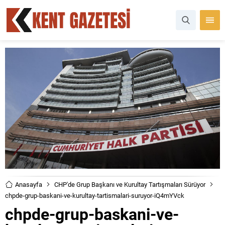
Anasayfa
CHP'de Grup Başkanı ve Kurultay Tartışmaları Sürüyor
chpde-grup-baskani-ve-kurultay-tartismalari-suruyor-iQ4mYVck
chpde-grup-baskani-ve-