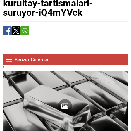
kurultay-tartismalari-
suruyor-iQ4mYVck
Benzer Galeriler