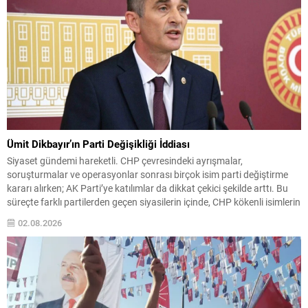
Ümit Dikbayır’ın Parti Değişikliği İddiası
Siyaset gündemi hareketli. CHP çevresindeki ayrışmalar,
soruşturmalar ve operasyonlar sonrası birçok isim parti değiştirme
kararı alırken; AK Parti’ye katılımlar da dikkat çekici şekilde arttı. Bu
süreçte farklı partilerden geçen siyasilerin içinde, CHP kökenli isimlerin
öne çıktığı gözlendi. Sakarya Milletvekili Ümit Dikbayır hakkında son
02.08.2026
dönemde en çok konuşulan konu, tekrar bir...