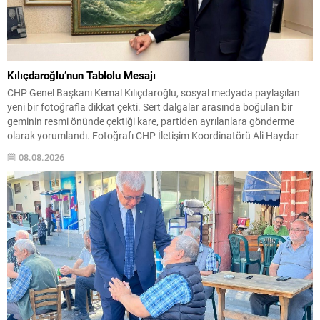
Kılıçdaroğlu’nun Tablolu Mesajı
CHP Genel Başkanı Kemal Kılıçdaroğlu, sosyal medyada paylaşılan
yeni bir fotoğrafla dikkat çekti. Sert dalgalar arasında boğulan bir
geminin resmi önünde çektiği kare, partiden ayrılanlara gönderme
olarak yorumlandı. Fotoğrafı CHP İletişim Koordinatörü Ali Haydar
Fırat, Kılıçdaroğlu’nun isteğiyle paylaştığını belirtti ve tablonun
08.08.2026
Tunceli’den hediye edildiğini ifade etti. Paylaşımın Mesajı Fırat,
Kılıçdaroğlu’nun...