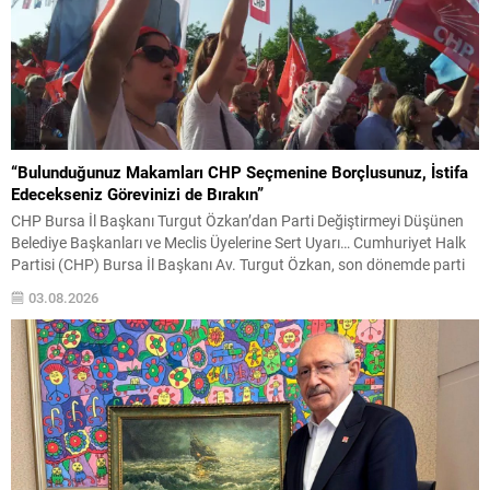
“Bulunduğunuz Makamları CHP Seçmenine Borçlusunuz, İstifa
Edecekseniz Görevinizi de Bırakın”
CHP Bursa İl Başkanı Turgut Özkan’dan Parti Değiştirmeyi Düşünen
Belediye Başkanları ve Meclis Üyelerine Sert Uyarı… Cumhuriyet Halk
Partisi (CHP) Bursa İl Başkanı Av. Turgut Özkan, son dönemde parti
değiştirecekleri yönünde iddialar gündeme gelen belediye başkanları
03.08.2026
ve belediye meclis üyelerine yönelik dikkat çeken, sert ve kapsamlı bir
açıklama yaptı. Özkan,...