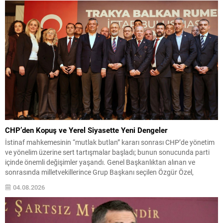
CHP’den Kopuş ve Yerel Siyasette Yeni Dengeler
İstinaf mahkemesinin “mutlak butlan” kararı sonrası CHP’de yönetim
ve yönelim üzerine sert tartışmalar başladı; bunun sonucunda parti
içinde önemli değişimler yaşandı. Genel Başkanlıktan alınan ve
sonrasında milletvekillerince Grup Başkanı seçilen Özgür Özel,
olağanüstü kurultay taleplerinin karşılanmaması üzerine partiden
04.08.2026
ayrılarak Yeni Parti’yi kurdu. Bu gelişme, partinin meclisteki
konumunu etkileyerek ana muhalefet...