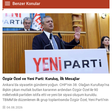
Benzer Konular
Özgür Özel ve Yeni Parti: Kuruluş, İlk Mesajlar
Ankara’da siyasetin gündemi yoğun. CHP’nin 38. Olağan Kurultayı’na
ilişkin çıkan mutlak butlan kararının ardından Özgür Özel ile 90
milletvekili partiden istifa etti ve yeni bir siyasi oluşum kuruldu.
TBMM’de düzenlenen ilk grup toplantısında Özgür Özel, Yeni Parti’nin
hedeflerini ve yol haritasını paylaştı. Yeni Parti, kuruluş sürecini
04.08.2026
tamamlayıp ilk grup toplantısını...