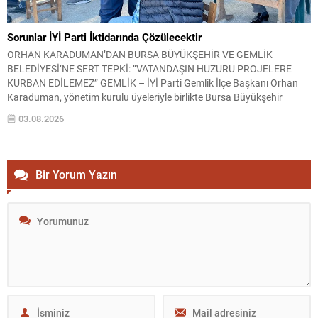
Sorunlar İYİ Parti İktidarında Çözülecektir
ORHAN KARADUMAN’DAN BURSA BÜYÜKŞEHİR VE GEMLİK
BELEDİYESİ’NE SERT TEPKİ: “VATANDAŞIN HUZURU PROJELERE
KURBAN EDİLEMEZ” GEMLİK – İYİ Parti Gemlik İlçe Başkanı Orhan
Karaduman, yönetim kurulu üyeleriyle birlikte Bursa Büyükşehir
Belediyesi tarafından Gemlik sahilinde sürdürülen düzenleme
03.08.2026
çalışmalarını yerinde incelediklerini belirterek, özellikle Kayıkhane
bölgesindeki uygulamalara sert tepki gösterdi. Karaduman, gençlerin
spor yapmasına...
Bir Yorum Yazın