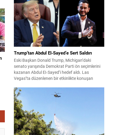
 Bu
konuları detaylı şekilde ele alındı. Taraflar, komşu
rin
ülkelerle ilişkilerin güçlendirilmesinin gerekliliği
üzerinde mutabık kaldı; ayrıca Suriye-Lübnan
ilişkilerine...
Trump’tan Abdul El‑Sayed’e Sert Saldırı
m
Eski Başkan Donald Trump, Michigan’daki
senato yarışında Demokrat Parti ön seçimlerini
kazanan Abdul El‑Sayed’i hedef aldı. Las
Vegas’ta düzenlenen bir etkinlikte konuşan
Trump, El‑Sayed’i İsrail ve Yahudi toplumuna
karşı olumsuz duygular taşıyan bir kişi olmakla
suçladı ve onu “komünist” olarak nitelendirdi.
Trump, konuşmasında El‑Sayed’in “Yahudilerden
nefret ettiğini” öne sürerek, bu...
lik