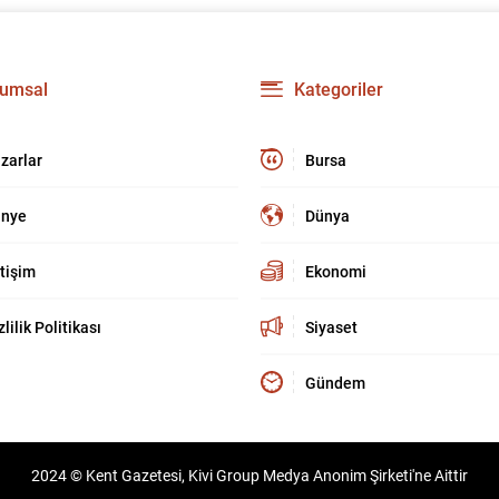
umsal
Kategoriler
zarlar
Bursa
nye
Dünya
etişim
Ekonomi
zlilik Politikası
Siyaset
Gündem
2024 © Kent Gazetesi, Kivi Group Medya Anonim Şirketi'ne Aittir