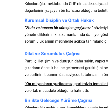
Kılıçdaroğlu, mektubunda CHP’nin sadece siyaset 
değerlerinin yaşayan bir hafızası olduğunu belirtti 
Kurumsal Disiplin ve Ortak Hukuk
“Zorlu ve hassas bir süreçten geçiyoruz.”
sözleriy
yönetmeliklerinin kriz zamanlarında dahi yol göste
sorumluluklarının metinlerde açıkça tanımlandığ
Dilat ve Sorumluluk Çağrısı
Parti içi iletişimin ve duruşun daha sakin, yapıcı v
çıkarların öncelik haline gelmemesi gerektiğini bel
ve partinin itibarının üst seviyede tutulmasının ö
“On milyonlarca yurttaşımız, partimizin temsil ett
ve ortak mücadele olduğunu hatırlattı.
Birlikte Geleceğe Yürüme Çağrısı
Kılıçdaroğlu mektubunu, kırgınlıklara zemin hazı