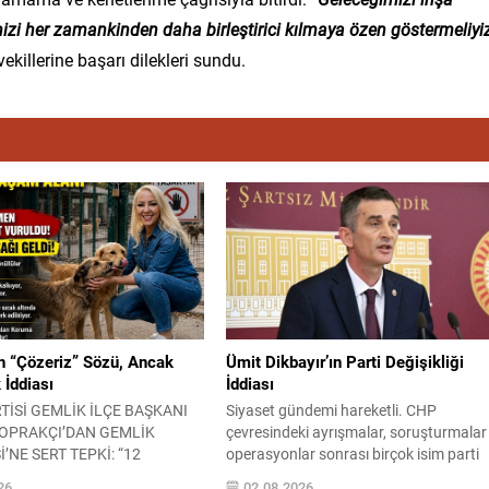
mizi her zamankinden daha birleştirici kılmaya özen göstermeliyiz
ekillerine başarı dilekleri sundu.
 “Çözeriz” Sözü, Ancak
Ümit Dikbayır’ın Parti Değişikliği
 İddiası
İddiası
TİSİ GEMLİK İLÇE BAŞKANI
Siyaset gündemi hareketli. CHP
TOPRAKÇI’DAN GEMLİK
çevresindeki ayrışmalar, soruşturmalar
’NE SERT TEPKİ: “12
operasyonlar sonrası birçok isim parti
 BİR CANIN YAŞAM HAKKI
değiştirme kararı alırken; AK Parti’ye
26
02.08.2026