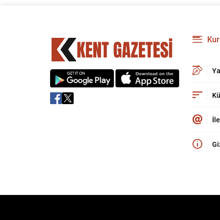
Kur
Ya
Kü
İl
Gi