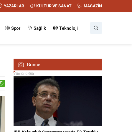
YAZARLAR
KÜLTÜR VE SANAT
MAGAZİN
Spor
Sağlık
Teknoloji
Güncel
Tümünü Gör
İBB Yolsuzluk Soruşturmasında 53 Tutuklu