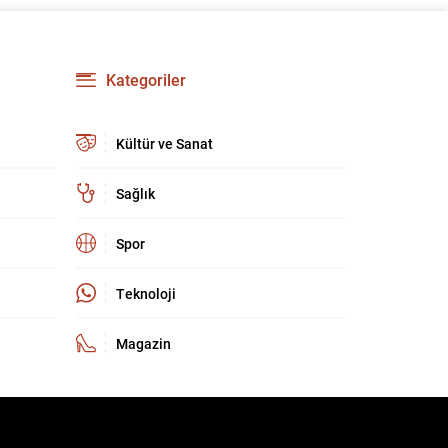
kültür ve sanat camiasında derin üzüntü yarattı.
Kaybettiklerimizin anısına, yaşamları boyunca
üretip bıraktıkları eserler ve katkılar yeniden
hatırlanıyor; sanat dünyasının hafızasında
Kategoriler
kalıcı...
Kültür ve Sanat
Sağlık
Spor
Teknoloji
Magazin