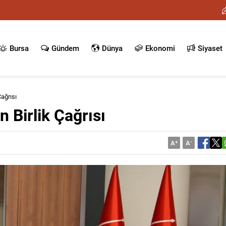
Bursa
Gündem
Dünya
Ekonomi
Siyaset
ağrısı
 Birlik Çağrısı
A
+
A
-