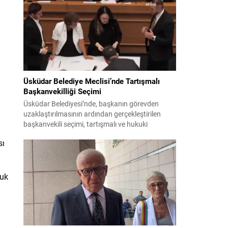
bildiri, ülke güvenliği ve bölgesel gelişmelere dair
değerlendirmeleri içermektedir. Yaklaşık 2 saat
15 dakika süren oturumun sonuç metninde;
terörle mücadele, bölgesel istikrar,...
Üsküdar Belediye Meclisi’nde Tartışmalı
Başkanvekilliği Seçimi
Üsküdar Belediyesi’nde, başkanın görevden
uzaklaştırılmasının ardından gerçekleştirilen
başkanvekili seçimi, tartışmalı ve hukuki
itirazlara konu olacak uygulamalarla gündeme
sı
geldi. Yapılan oylamada usul ve gizlilikle ilgili
ciddi iddialar ortaya atıldı; bazı oyların geçersiz
sayılması ve meclis içindeki yönlendirmeler
kamuoyunda tepkilere yol açtı. Seçim sürecinde
luk
yaşanan gelişmeler, parti grupları arasındaki
gerilimi artırdı. CHP’nin...