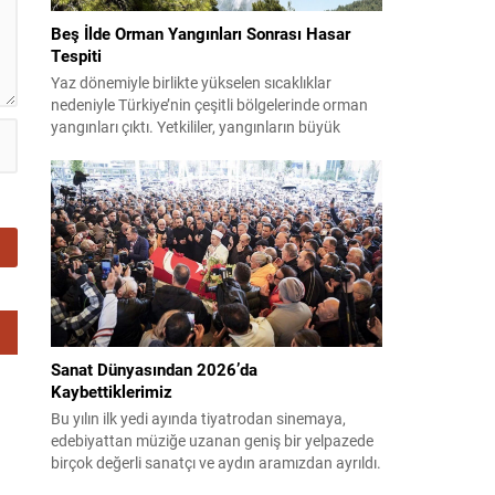
Beş İlde Orman Yangınları Sonrası Hasar
Tespiti
Yaz dönemiyle birlikte yükselen sıcaklıklar
nedeniyle Türkiye’nin çeşitli bölgelerinde orman
yangınları çıktı. Yetkililer, yangınların büyük
ölçüde kontrol altına alınmasına rağmen riskin
sürmesi nedeniyle vatandaşları dikkatli olmaya
çağırıyor. Çevre, Şehircilik ve İklim Değişikliği
Bakanı Murat Kurum, beş ilde yapılan hasar
tespitlerinin sonuçlarını paylaştı ve etkilenenlerin
yanında olunacağını vurguladı. Kayıtlar ve
tespit...
Sanat Dünyasından 2026’da
Kaybettiklerimiz
Bu yılın ilk yedi ayında tiyatrodan sinemaya,
edebiyattan müziğe uzanan geniş bir yelpazede
birçok değerli sanatçı ve aydın aramızdan ayrıldı.
Her biri kendi alanında iz bırakan isimlerin vefatı,