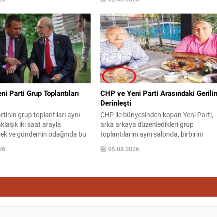
ARLARA TESLİM EDİLEMEZ”
katılımlar da dikkat çekici şekilde arttı.
si Gemlik İlçe Başkanı Nilüfer
süreçte farklı partilerden geçen siyasile
emlik Belediyesi’nde
içinde, CHP kökenli isimlerin öne çıktığı
 belirttiği bir sahiplendirme
gözlendi. Sakarya Milletvekili Ümit
işkin kamuoyuna kapsamlı bir
Dikbayır hakkında son dönemde en çok
ptı. Toprakçı, yıllardır sokakta
konuşulan konu, tekrar bir...
ın bakımını üstlendiği 12
şlı...
i Parti Grup Toplantıları
CHP ve Yeni Parti Arasındaki Gerili
Derinleşti
artinin grup toplantıları aynı
CHP ile bünyesinden kopan Yeni Parti,
klaşık iki saat arayla
arka arkaya düzenledikleri grup
ek ve gündemin odağında bu
toplantılarını aynı salonda, birbirini
 olacak. CHP Genel Başkanı
takiben gerçekleştirmeye başladı. İlk
26
05.08.2026
çdaroğlu, göreve dönüşünün
buluşma dün yapıldı ve her iki tarafın
k kez parti grubunda
liderleri farklı mesajlarla kürsüye çıktı.
 konuşmasının saat 13.30’da
Yeni Parti Genel Başkanı Özgür Özel,
anlanıyor. Yeni Parti’nin ilk
konuşmasında eski partisi CHP’ye yöne
tısı ve teşkilatlanma Yeni Parti
sert eleştiriler yöneltti ve CHP’deki
nı Özgür Özel, partisinin...
isimlere istifa çağrısında bulundu....