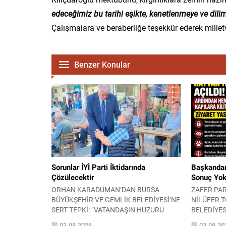
edeceğimiz bu tarihi eşikte, kenetlenmeye ve dili
Çalışmalara ve beraberliğe teşekkür ederek milletv
Benzer Konular
Sorunlar İYİ Parti İktidarında
Başkandan
Çözülecektir
Sonuç Yok
ORHAN KARADUMAN’DAN BURSA
ZAFER PAR
BÜYÜKŞEHİR VE GEMLİK BELEDİYESİ’NE
NİLÜFER 
SERT TEPKİ: “VATANDAŞIN HUZURU
BELEDİYESİ
PROJELERE KURBAN EDİLEMEZ”
YAŞINDAKİ
03.08.2026
03.08.20