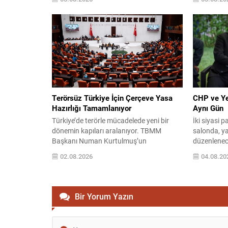
GEMLİK – İYİ Parti Gemlik İlçe Başkanı
KEYFİ KAR
Orhan Karaduman, yönetim kurulu
Zafer Parti
üyeleriyle birlikte Bursa Büyükşehir
Toprakçı, G
Belediyesi tarafından Gemlik sahilinde
yaşandığını
sürdürülen düzenleme çalışmalarını
sürecine il
yerinde incelediklerini belirterek, özellikle
açıklama ya
Kayıkhane bölgesindeki uygulamalara
vatandaşlar
sert tepki gösterdi. Karaduman, gençlerin
yaşındaki ya
spor yapmasına...
Terörsüz Türkiye İçin Çerçeve Yasa
CHP ve Yen
Hazırlığı Tamamlanıyor
Aynı Gün
Türkiye’de terörle mücadelede yeni bir
İki siyasi p
dönemin kapıları aralanıyor. TBMM
salonda, ya
Başkanı Numan Kurtulmuş’un
düzenlenec
açıklamasına göre çerçeve yasa teklifi
konuşmalar
02.08.2026
04.08.20
önümüzdeki hafta Meclis gündemine
Kemal Kılı
geliyor; partiler arasında ortak imza
ardından il
hedefleniyor. Kurtulmuş, Bahçelievler’de
konuşacak;
gençlerle buluşmasında bu yasanın
yapılması pl
Bir Yorum Yazın
sürecin kilit taşlarından biri olduğunu
grup toplan
vurguladı. Yapılacak düzenlemeyle
Genel Başka
terörün geçmişin kötü bir hatırası haline