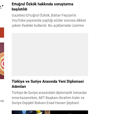
Ertuğrul Özkök hakkında soruşturma
.”
başlatıldı
Gazeteci Ertuğrul Özkök, Bahar Feyzan’ın
YouTube yayınında yaptığı sözler sonrası dikkat
çeken ifadeler kullandı. Bu açıklamalar üzerine
İstanbul Cumhuriyet Başsavcılığı tarafından
Özkök hakkında ‘Cumhurbaşkanına hakaret’
suçundan re’sen soruşturma başlatıldı. Özkök,
hakkındaki soruşturma kapsamında
Çağlayan’daki İstanbul Adalet Sarayı’na giderek
savcılığa ifade verdi. İfadesinin ardından
adliyeden ayrıldığı bildirildi. Programdaki sözleri
ve savunması...
Türkiye ve Suriye Arasında Yeni Diplomasi
Adımları
Türkiye ile Suriye arasındaki diplomatik temaslar
ivme kazanırken, MİT Başkanı İbrahim Kalın ve
 ve
Suriye Dışişleri Bakanı Esad Hasan Şeybani
Ankara’da bir araya geldi. Görüşmede iki ülke
arasındaki iş birliği imkanları ve bölgesel istikrar