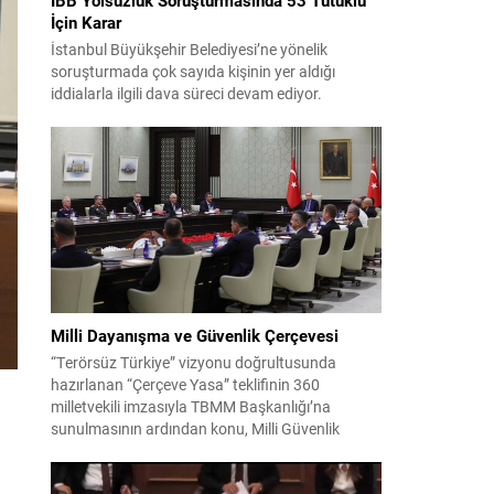
İçin Karar
İstanbul Büyükşehir Belediyesi’ne yönelik
soruşturmada çok sayıda kişinin yer aldığı
iddialarla ilgili dava süreci devam ediyor.
Mahkeme, savcının görüşünü aldıktan sonra
sanıkların tutukluluk hallerini ayrı ayrı
değerlendirdi. İnceleme sonucunda, aralarında
Ekrem İmamoğlu’nun da bulunduğu 53 tutuklu
hakkında tutukluluk hallerinin sürdürülmesine
karar verildi. İddialar ve değerlendirilen talepler
Soruşturma kapsamında sanıklara yöneltilen...
Milli Dayanışma ve Güvenlik Çerçevesi
“Terörsüz Türkiye” vizyonu doğrultusunda
hazırlanan “Çerçeve Yasa” teklifinin 360
i
milletvekili imzasıyla TBMM Başkanlığı’na
sunulmasının ardından konu, Milli Güvenlik
m
Kurulu (MGK) toplantısında ele alınmıştır.
Toplantı sonrası yayımlanan sekiz maddelik