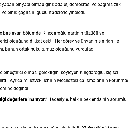
yapan bir yapı olmadığını; adalet, demokrasi ve bağımsızlık
ve birlik çağrısını güçlü ifadelerle yineledi.
le başlayan bölümde, Kılıçdaroğlu partinin tüzüğü ve
rici olduğuna dikkat çekti. Her görev ve ünvanın sınırları ile
ını, bunun ortak hukukumuz olduğunu vurguladı.
e birleştirici olması gerektiğini söyleyen Kılıçdaroğlu, kişisel
irtti. Ayrıca milletvekillerinin Meclis’teki çalışmalarının korunma
nemine değindi.
iği değerlere inanıyor.”
ifadesiyle, halkın beklentisinin sorumlu
rlamama ve kenetlenme çağrısıyla bitirdi:
“Geleceğimizi inşa