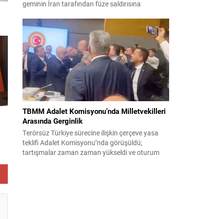
geminin İran tarafından füze saldırısına
uğradığını duyurdu. Yetkililer olayın kontrol altına
alındığını bildirirken saldırıyı kınadı ve Tahran’ı
korsanlıkla suçladı. WAM ajansının aktardığı ilk
açıklamada, ADNOC’a ait bir geminin sabah
saatlerinde hedef alındığı belirtildi; ilerleyen
dakikalarda ise BAE...
TBMM Adalet Komisyonu’nda Milletvekilleri
Arasında Gerginlik
e
Terörsüz Türkiye sürecine ilişkin çerçeve yasa
teklifi Adalet Komisyonu’nda görüşüldü;
tartışmalar zaman zaman yükseldi ve oturum
kısa süreliğine kesintiye uğradı. Komisyon
çalışmalarında kimi milletvekilleri arasında sözlü
gerilim yaşandı, daha sonra fiziksel arbede çıktı.
Görüşme sırasında İyi Parti ile MHP milletvekilleri
arasında söz düellosu başladı; taraflar birbirlerini
sert ifadelerle eleştirdi. Tartışma...