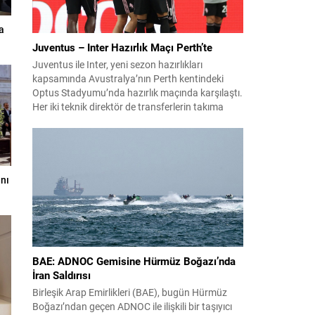
a
Juventus – Inter Hazırlık Maçı Perth’te
Juventus ile Inter, yeni sezon hazırlıkları
kapsamında Avustralya’nın Perth kentindeki
Optus Stadyumu’nda hazırlık maçında karşılaştı.
Her iki teknik direktör de transferlerin takıma
uyumunu ve oyuncuların fiziksel durumunu
değerlendirmek için bu mücadeleyi kritik bir
prova olarak kullandı. Karşılaşmada iki Türk
futbolcu sahada yer aldı: Juventus’ta Kenan
Yıldız ilk 11’de görev alırken,...
nı
BAE: ADNOC Gemisine Hürmüz Boğazı’nda
İran Saldırısı
Birleşik Arap Emirlikleri (BAE), bugün Hürmüz
Boğazı’ndan geçen ADNOC ile ilişkili bir taşıyıcı