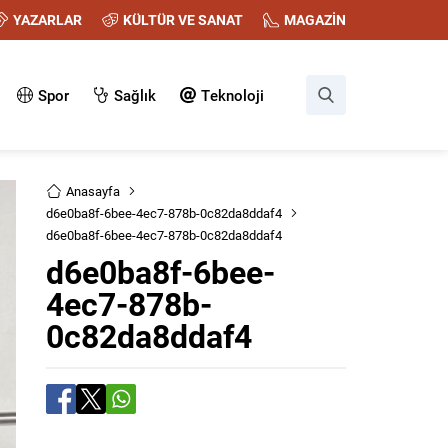
YAZARLAR
KÜLTÜR VE SANAT
MAGAZİN
Spor
Sağlık
Teknoloji
Anasayfa
d6e0ba8f-6bee-4ec7-878b-0c82da8ddaf4
d6e0ba8f-6bee-4ec7-878b-0c82da8ddaf4
d6e0ba8f-6bee-
4ec7-878b-
0c82da8ddaf4