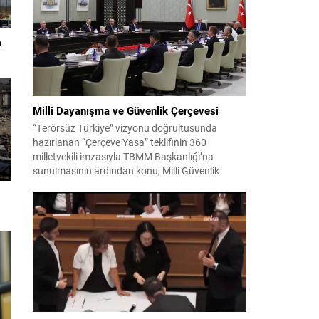
Ekrem İmamoğlu’nun da bulunduğu 53 tutuklu
hakkında tutukluluk hallerinin sürdürülmesine
karar verildi. İddialar ve değerlendirilen talepler
n
Soruşturma kapsamında sanıklara yöneltilen...
Milli Dayanışma ve Güvenlik Çerçevesi
“Terörsüz Türkiye” vizyonu doğrultusunda
hazırlanan “Çerçeve Yasa” teklifinin 360
milletvekili imzasıyla TBMM Başkanlığı’na
sunulmasının ardından konu, Milli Güvenlik
Kurulu (MGK) toplantısında ele alınmıştır.
Toplantı sonrası yayımlanan sekiz maddelik
bildiri, ülke güvenliği ve bölgesel gelişmelere dair
değerlendirmeleri içermektedir. Yaklaşık 2 saat
15 dakika süren oturumun sonuç metninde;
terörle mücadele, bölgesel istikrar,...