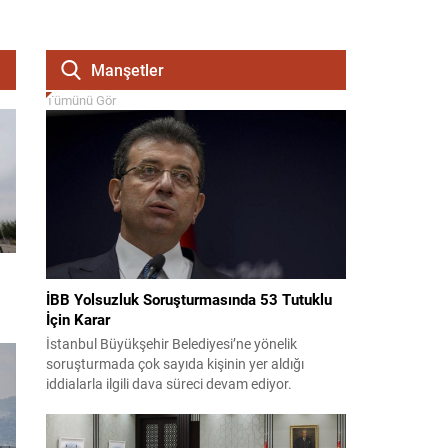
Manşetler
Tümünü Gör
İBB Yolsuzluk Soruşturmasında 53 Tutuklu
İçin Karar
İstanbul Büyükşehir Belediyesi’ne yönelik
soruşturmada çok sayıda kişinin yer aldığı
iddialarla ilgili dava süreci devam ediyor.
Mahkeme, savcının görüşünü aldıktan sonra
sanıkların tutukluluk hallerini ayrı ayrı
değerlendirdi. İnceleme sonucunda, aralarında