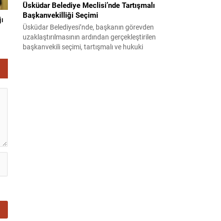
Üsküdar Belediye Meclisi’nde Tartışmalı
Başkanvekilliği Seçimi
jı
Üsküdar Belediyesi’nde, başkanın görevden
uzaklaştırılmasının ardından gerçekleştirilen
başkanvekili seçimi, tartışmalı ve hukuki
itirazlara konu olacak uygulamalarla gündeme
geldi. Yapılan oylamada usul ve gizlilikle ilgili
ciddi iddialar ortaya atıldı; bazı oyların geçersiz
sayılması ve meclis içindeki yönlendirmeler
kamuoyunda tepkilere yol açtı. Seçim sürecinde
yaşanan gelişmeler, parti grupları arasındaki
gerilimi artırdı. CHP’nin...