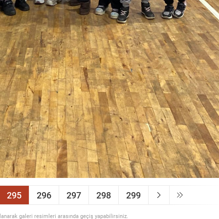
295
296
297
298
299
llanarak galeri resimleri arasında geçiş yapabilirsiniz.