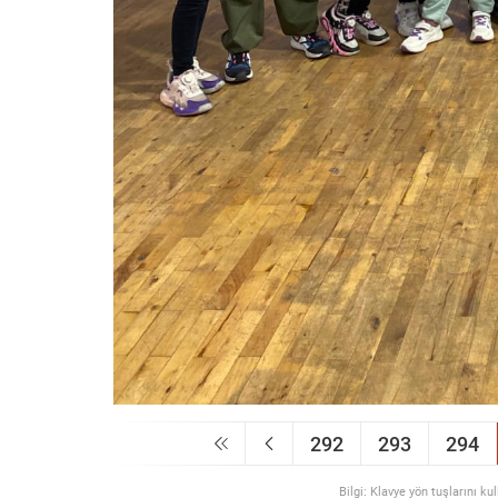
292
293
294
Bilgi: Klavye yön tuşlarını ku