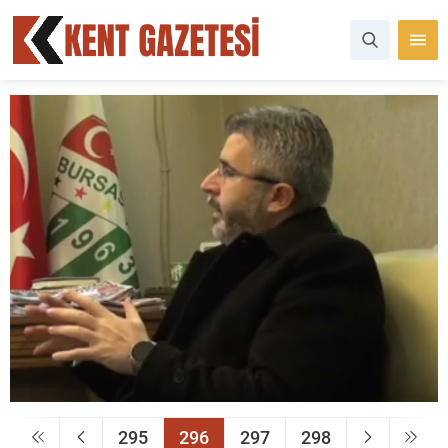
295
296
297
298