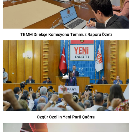
TBMM Dilekçe Komisyonu Temmuz Raporu Özeti
Özgür Özel’in Yeni Parti Çağrısı