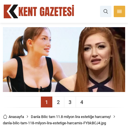
1
2
3
4
Anasayfa
Danla Bilic tam 11.8 milyon lira estetiğe harcamış!
danla-bilic-tam-118-milyon-lira-estetige-harcamis-FYbkBCJ4.jpg