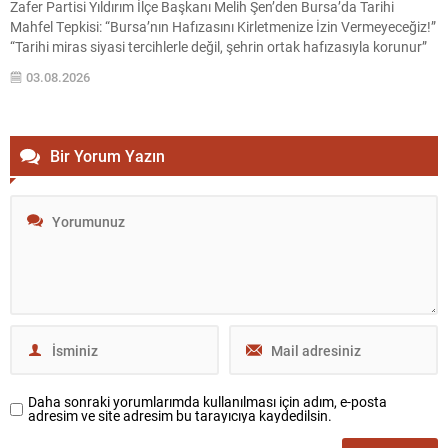
Zafer Partisi Yıldırım İlçe Başkanı Melih Şen’den Bursa’da Tarihi
Mahfel Tepkisi: “Bursa’nın Hafızasını Kirletmenize İzin Vermeyeceğiz!”
“Tarihi miras siyasi tercihlerle değil, şehrin ortak hafızasıyla korunur”
Bursa’da tarihi yapılar ve kültürel miras üzerinden yürütülen
03.08.2026
tartışmalar yeniden gündemin merkezine oturdu. Zafer Partisi Yıldırım
İlçe Başkanı Melih Şen, Setbaşı’nda bulunan tarihi Mahfel ile...
Bir Yorum Yazın
Daha sonraki yorumlarımda kullanılması için adım, e-posta
adresim ve site adresim bu tarayıcıya kaydedilsin.