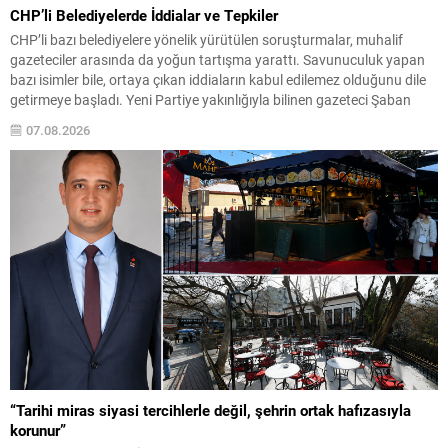
CHP’li Belediyelerde İddialar ve Tepkiler
CHP’li bazı belediyelere yönelik yürütülen soruşturmalar, muhalif
gazeteciler arasında da yoğun tartışma yarattı. Savunuculuk yapan
bazı isimler bile, ortaya çıkan iddiaların kabul edilemez olduğunu dile
getirmeye başladı. Yeni Partiye yakınlığıyla bilinen gazeteci Şaban
Sevinç, sosyal medya yayınında belediyelere ilişkin iddiaları ve
07.08.2026
meslektaşlarının tepkilerini aktardı. Sevinç, Uşak Belediye Başkanı
Özkan Yalım...
“Tarihi miras siyasi tercihlerle değil, şehrin ortak hafızasıyla
korunur”