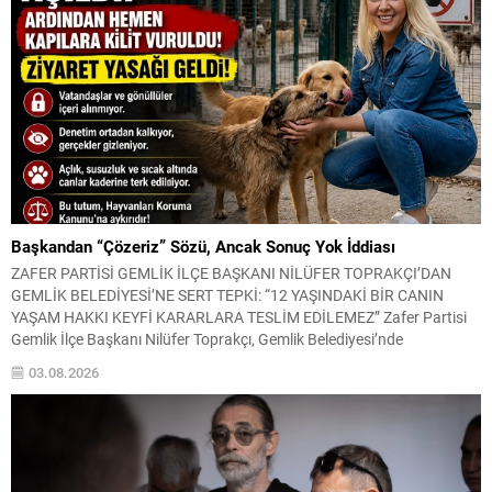
Başkandan “Çözeriz” Sözü, Ancak Sonuç Yok İddiası
ZAFER PARTİSİ GEMLİK İLÇE BAŞKANI NİLÜFER TOPRAKÇI’DAN
GEMLİK BELEDİYESİ’NE SERT TEPKİ: “12 YAŞINDAKİ BİR CANIN
YAŞAM HAKKI KEYFİ KARARLARA TESLİM EDİLEMEZ” Zafer Partisi
Gemlik İlçe Başkanı Nilüfer Toprakçı, Gemlik Belediyesi’nde
yaşandığını belirttiği bir sahiplendirme sürecine ilişkin kamuoyuna
03.08.2026
kapsamlı bir açıklama yaptı. Toprakçı, yıllardır sokakta vatandaşların
bakımını üstlendiği 12 yaşındaki yaşlı...