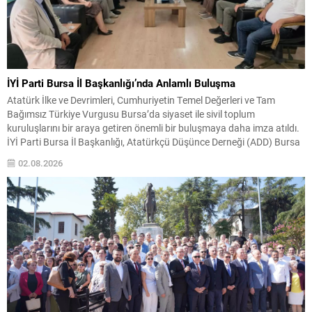
İYİ Parti Bursa İl Başkanlığı’nda Anlamlı Buluşma
Atatürk İlke ve Devrimleri, Cumhuriyetin Temel Değerleri ve Tam
Bağımsız Türkiye Vurgusu Bursa’da siyaset ile sivil toplum
kuruluşlarını bir araya getiren önemli bir buluşmaya daha imza atıldı.
İYİ Parti Bursa İl Başkanlığı, Atatürkçü Düşünce Derneği (ADD) Bursa
Şubesi yönetimini il başkanlığında ağırlayarak, Türkiye
02.08.2026
Cumhuriyeti’nin kuruluş felsefesi, Cumhuriyetin temel değerleri,
üniter...