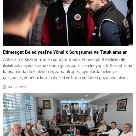
Etimesgut Belediyesi’ne Yönelik Soruşturma ve Tutuklamalar
Ankara merkezli yürütülen soruşturmada, Etimesgut Belediyesi ile
ilişkili çok sayıda kişi hakkında geniş çaplı işlemler yapıldı. Soruşturma
kapsamında düzenlenen eş zamanlı operasyonlarda belediye
çalışanları, yönetim kurulu üyeleri ve firma yetkilileri gözaltına alındı;
bazı adres ve iş yerlerinde arama-el koyma işlemleri gerçekleştirildi.
04.08.2026
İçişleri Bakanlığı, tutuklanan belediye başkanı hakkında geçici
görevden uzaklaştırma...