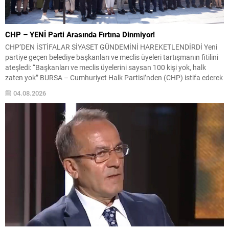
CHP – YENİ Parti Arasında Fırtına Dinmiyor!
CHP’DEN İSTİFALAR SİYASET GÜNDEMİNİ HAREKETLENDİRDİ Yeni
partiye geçen belediye başkanları ve meclis üyeleri tartışmanın fitilini
ateşledi: “Başkanları ve meclis üyelerini saysan 100 kişi yok, halk
zaten yok” BURSA – Cumhuriyet Halk Partisi’nden (CHP) istifa ederek
yeni kurulan siyasi oluşumlara katılan belediye başkanları ve belediye
04.08.2026
meclis üyeleri üzerinden başlayan tartışmalar siyaset...