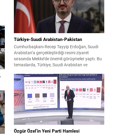
bin 315 biçerdöver ve balya...
Türkiye-Suudi Arabistan-Pakistan
Cumhurbaşkanı Recep Tayyip Erdoğan, Suudi
Arabistan’a gerçekleştirdiği resmi ziyaret
sırasında Mekke’de önemli görüşmeler yaptı. Bu
temaslarda, Türkiye, Suudi Arabistan ve
Pakistan arasında savunma alanında yeni bir iş
,
birliği çerçevesi oluşturuldu. Ziyaretin en somut
çıktısı, üç ülkenin imza attığı Mekke Ortak
Savunma Anlaşması oldu. Anlaşma; ortak
güvenlik yaklaşımıyla bölgesel barış, istikrar...
Özgür Özel’in Yeni Parti Hamlesi