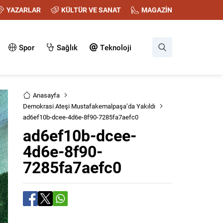
YAZARLAR
KÜLTÜR VE SANAT
MAGAZİN
Spor
Sağlık
Teknoloji
Anasayfa
Demokrasi Ateşi Mustafakemalpaşa’da Yakıldı
ad6ef10b-dcee-4d6e-8f90-7285fa7aefc0
ad6ef10b-dcee-
4d6e-8f90-
7285fa7aefc0