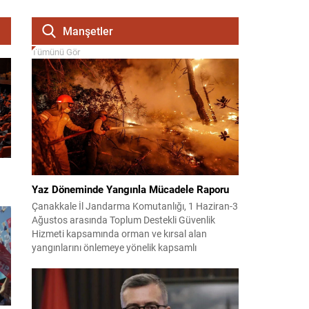
Manşetler
Tümünü Gör
Yaz Döneminde Yangınla Mücadele Raporu
Çanakkale İl Jandarma Komutanlığı, 1 Haziran-3
Ağustos arasında Toplum Destekli Güvenlik
Hizmeti kapsamında orman ve kırsal alan
yangınlarını önlemeye yönelik kapsamlı
bilgilendirme çalışmaları yürüttü. On iki ilçede
görev yapan 178 tim ve 742 personel, sahada
aktif olarak halkı bilinçlendirdi ve denetim
faaliyetleri gerçekleştirdi. Faaliyetler esnasında