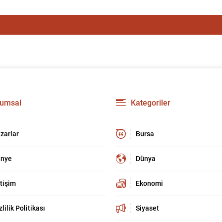
umsal
Kategoriler
zarlar
Bursa
nye
Dünya
etişim
Ekonomi
zlilik Politikası
Siyaset