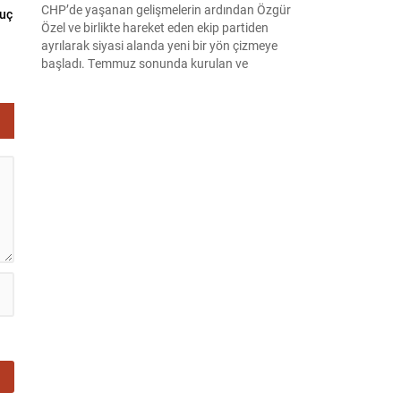
CHP’de yaşanan gelişmelerin ardından Özgür
nuç
Özel ve birlikte hareket eden ekip partiden
ayrılarak siyasi alanda yeni bir yön çizmeye
başladı. Temmuz sonunda kurulan ve
kamuoyunda “Yeni Parti” olarak anılan oluşum,
kısa sürede muhalif medyanın gündemine girdi.
Kuruluşun hemen ardından bazı anket sonuçları
kamuoyuna yansıyınca, partinin tabanda karşılık
bulduğu iddiaları gündemi...