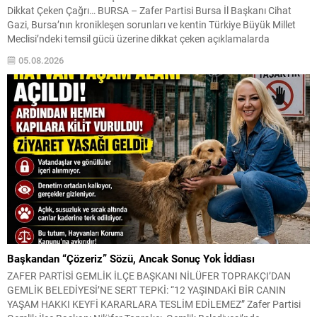
Dikkat Çeken Çağrı… BURSA – Zafer Partisi Bursa İl Başkanı Cihat
Gazi, Bursa’nın kronikleşen sorunları ve kentin Türkiye Büyük Millet
Meclisi’ndeki temsil gücü üzerine dikkat çeken açıklamalarda
bulundu. Vatandaşların Bursa milletvekillerini ne kadar tanıdığına
05.08.2026
ilişkin yapılan sokak röportajlarını değerlendiren Gazi, ortaya...
Başkandan “Çözeriz” Sözü, Ancak Sonuç Yok İddiası
ZAFER PARTİSİ GEMLİK İLÇE BAŞKANI NİLÜFER TOPRAKÇI’DAN
GEMLİK BELEDİYESİ’NE SERT TEPKİ: “12 YAŞINDAKİ BİR CANIN
YAŞAM HAKKI KEYFİ KARARLARA TESLİM EDİLEMEZ” Zafer Partisi