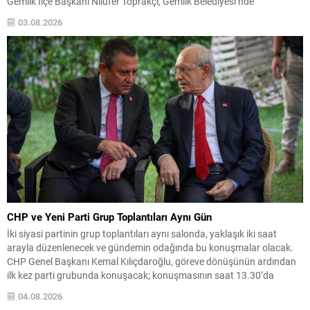
Gemlik İlçe Başkanı Nilüfer Toprakçı, Gemlik Belediyesi’nde
yaşandığını belirttiği bir sahiplendirme sürecine ilişkin kamuoyuna
03.08.2026
kapsamlı bir açıklama yaptı. Toprakçı, yıllardır sokakta vatandaşların
bakımını üstlendiği 12 yaşındaki yaşlı...
CHP ve Yeni Parti Grup Toplantıları Aynı Gün
İki siyasi partinin grup toplantıları aynı salonda, yaklaşık iki saat
arayla düzenlenecek ve gündemin odağında bu konuşmalar olacak.
CHP Genel Başkanı Kemal Kılıçdaroğlu, göreve dönüşünün ardından
ilk kez parti grubunda konuşacak; konuşmasının saat 13.30’da
yapılması planlanıyor. Yeni Parti’nin ilk grup toplantısı ve
04.08.2026
teşkilatlanma Yeni Parti Genel Başkanı Özgür Özel, partisinin...