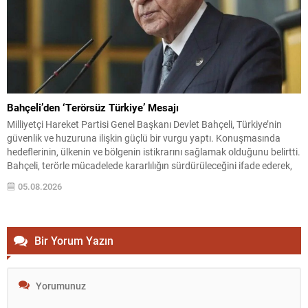
Bahçeli’den ‘Terörsüz Türkiye’ Mesajı
Milliyetçi Hareket Partisi Genel Başkanı Devlet Bahçeli, Türkiye’nin
güvenlik ve huzuruna ilişkin güçlü bir vurgu yaptı. Konuşmasında
hedeflerinin, ülkenin ve bölgenin istikrarını sağlamak olduğunu belirtti.
Bahçeli, terörle mücadelede kararlılığın sürdürüleceğini ifade ederek,
toplumun her kesiminin bu hedef doğrultusunda birleşmesi gerektiğini
05.08.2026
söyledi. Hedef: Huzur ve İstikrar “Hedefimiz Türkiye’nin ve bölgemin
huzura...
Bir Yorum Yazın