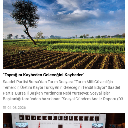
“Toprağını Kaybeden Geleceğini Kaybeder”
Saadet Partisi Bursa’dan Tarım Dosyası: “Tarım Milli Güvenliğin
Temelidir, Üretim Kaybı Türkiye’nin Geleceğini Tehdit Ediyor” Saadet
Partisi Bursa İl Başkan Yardımcısı Nebi Yurtsever, Sosyal İşler
Başkanlığı tarafından hazırlanan “Sosyal Gündem Analiz Raporu (03-
10 Ağustos 2026)” kapsamında Türkiye tarımına ilişkin kapsamlı
04.08.2026
değerlendirmelerde bulundu. Tarım arazilerindeki daralma, artan
üretim maliyetleri, kuraklık, su...