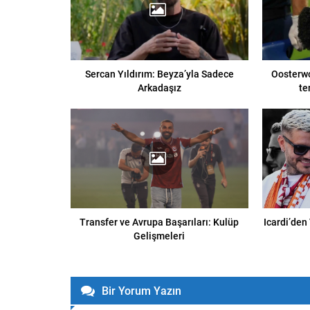
Sercan Yıldırım: Beyza’yla Sadece
Oosterwo
Arkadaşız
te
Transfer ve Avrupa Başarıları: Kulüp
Icardi’den
Gelişmeleri
Bir Yorum Yazın