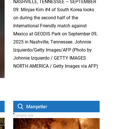
NASHVILLE, TENNESSEE – SEPTEMBER
09: Minjae Kim #4 of South Korea looks
on during the second half of the
International Friendly match against
Mexico at GEODIS Park on September 09,
2025 in Nashville, Tennessee. Johnnie
Izquierdo/Getty Images/AFP (Photo by
Johnnie Izquierdo / GETTY IMAGES
NORTH AMERICA / Getty Images via AFP)
Manşetler
Tümünü Gör