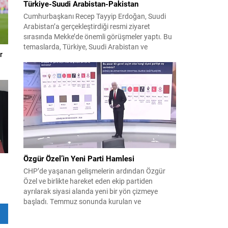
Türkiye-Suudi Arabistan-Pakistan
Cumhurbaşkanı Recep Tayyip Erdoğan, Suudi
Arabistan’a gerçekleştirdiği resmi ziyaret
sırasında Mekke’de önemli görüşmeler yaptı. Bu
temaslarda, Türkiye, Suudi Arabistan ve
r
Pakistan arasında savunma alanında yeni bir iş
birliği çerçevesi oluşturuldu. Ziyaretin en somut
çıktısı, üç ülkenin imza attığı Mekke Ortak
Savunma Anlaşması oldu. Anlaşma; ortak
güvenlik yaklaşımıyla bölgesel barış, istikrar...
Özgür Özel’in Yeni Parti Hamlesi
CHP’de yaşanan gelişmelerin ardından Özgür
Özel ve birlikte hareket eden ekip partiden
ayrılarak siyasi alanda yeni bir yön çizmeye
başladı. Temmuz sonunda kurulan ve
kamuoyunda “Yeni Parti” olarak anılan oluşum,
kısa sürede muhalif medyanın gündemine girdi.