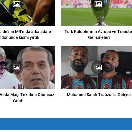
lde’nin MR’ında arka adale
Türk Kulüplerinin Avrupa ve Transfe
ndonunda kısmi yırtık
Gelişmeleri
 Veda Maçı Teklifine Olumsuz
Mohamed Salah Trabzon’a Geliyor
Yanıt