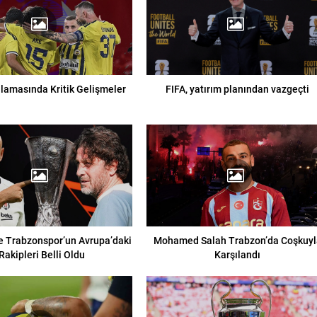
lamasında Kritik Gelişmeler
FIFA, yatırım planından vazgeçti
e Trabzonspor’un Avrupa’daki
Mohamed Salah Trabzon’da Coşkuyl
Rakipleri Belli Oldu
Karşılandı