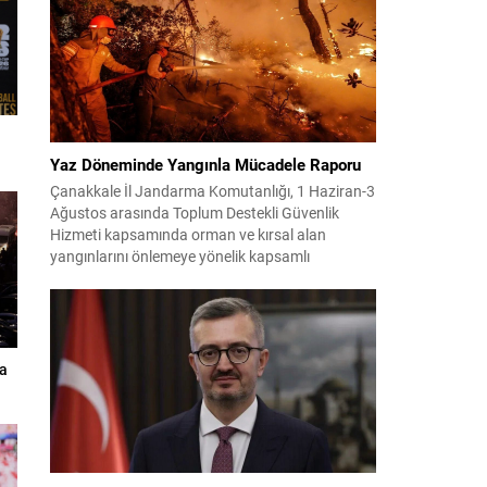
Yaz Döneminde Yangınla Mücadele Raporu
Çanakkale İl Jandarma Komutanlığı, 1 Haziran-3
Ağustos arasında Toplum Destekli Güvenlik
Hizmeti kapsamında orman ve kırsal alan
yangınlarını önlemeye yönelik kapsamlı
bilgilendirme çalışmaları yürüttü. On iki ilçede
görev yapan 178 tim ve 742 personel, sahada
aktif olarak halkı bilinçlendirdi ve denetim
faaliyetleri gerçekleştirdi. Faaliyetler esnasında
bin 315 biçerdöver ve balya...
a