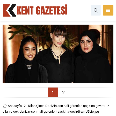
1
2
Anasayfa
Dilan Çiçek Deniz'in son hali görenleri şaşkına çevirdi
dilan-cicek-denizin-son-hali-gorenleri-saskina-cevirdi-wrrU2Lie.jpg