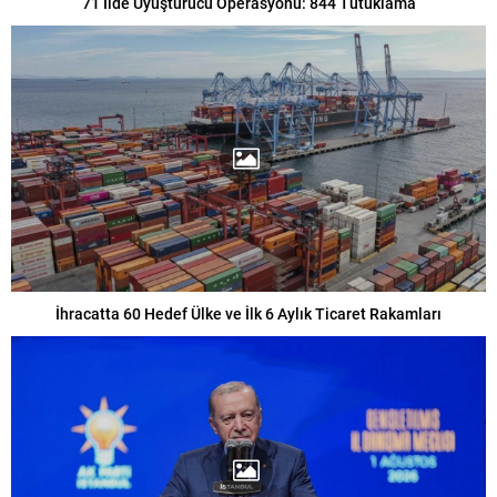
71 İlde Uyuşturucu Operasyonu: 844 Tutuklama
İhracatta 60 Hedef Ülke ve İlk 6 Aylık Ticaret Rakamları