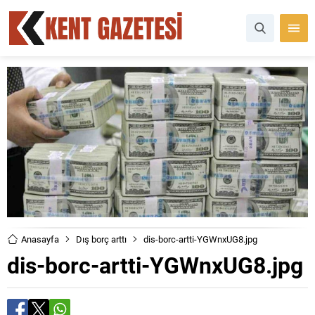
Anasayfa
Dış borç arttı
dis-borc-artti-YGWnxUG8.jpg
dis-borc-artti-YGWnxUG8.jpg