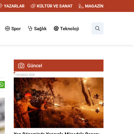
YAZARLAR
KÜLTÜR VE SANAT
MAGAZİN
Spor
Sağlık
Teknoloji
Güncel
Tümünü Gör
Yaz Döneminde Yangınla Mücadele Raporu