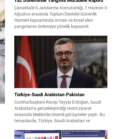
Çanakkale İl Jandarma Komutanlığı, 1 Haziran-3
Ağustos arasında Toplum Destekli Güvenlik
Hizmeti kapsamında orman ve kırsal alan
yangınlarını önlemeye yönelik kapsamlı
bilgilendirme çalışmaları yürüttü. On iki ilçede
görev yapan 178 tim ve 742 personel, sahada
aktif olarak halkı bilinçlendirdi ve denetim
faaliyetleri gerçekleştirdi. Faaliyetler esnasında
bin 315 biçerdöver ve balya...
Türkiye-Suudi Arabistan-Pakistan
Cumhurbaşkanı Recep Tayyip Erdoğan, Suudi
Arabistan’a gerçekleştirdiği resmi ziyaret
sırasında Mekke’de önemli görüşmeler yaptı. Bu
temaslarda, Türkiye, Suudi Arabistan ve
Pakistan arasında savunma alanında yeni bir iş
birliği çerçevesi oluşturuldu. Ziyaretin en somut