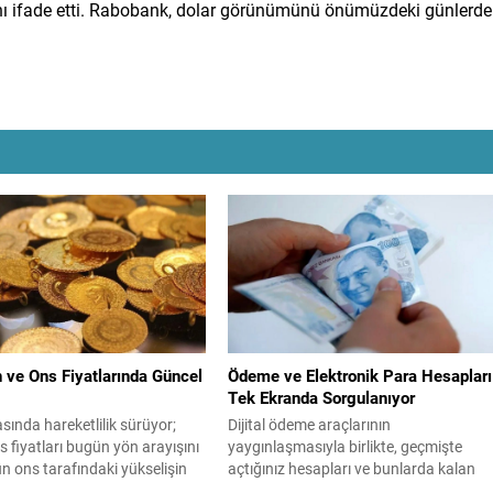
ını ifade etti. Rabobank, dolar görünümünü önümüzdeki günlerde
 ve Ons Fiyatlarında Güncel
Ödeme ve Elektronik Para Hesapları
Tek Ekranda Sorgulanıyor
asında hareketlilik sürüyor;
Dijital ödeme araçlarının
 fiyatları bugün yön arayışını
yaygınlaşmasıyla birlikte, geçmişte
n ons tarafındaki yükselişin
açtığınız hesapları ve bunlarda kalan
am altın alış yönünde bir seyir
bakiyeleri unutan kullanıcı sayısı arttı. e