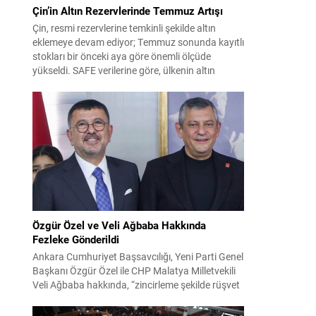
Çin’in Altın Rezervlerinde Temmuz Artışı
Çin, resmi rezervlerine temkinli şekilde altın
eklemeye devam ediyor; Temmuz sonunda kayıtlı
stokları bir önceki aya göre önemli ölçüde
yükseldi. SAFE verilerine göre, ülkenin altın
rezervleri Temmuz’da 640 bin ons artış
göstererek 76.080.000 ons seviyesine ulaştı. Bu
artış, Çin’in aylık alımlarında yıl içinde dikkat
çeken bir yükselişi temsil ediyor. Temmuz...
Özgür Özel ve Veli Ağbaba Hakkında
Fezleke Gönderildi
Ankara Cumhuriyet Başsavcılığı, Yeni Parti Genel
Başkanı Özgür Özel ile CHP Malatya Milletvekili
Veli Ağbaba hakkında, “zincirleme şekilde rüşvet
almak” suçlamasıyla düzenlenen fezlekeleri
Adalet Bakanlığı’na sevk etti. Fezlekeler, 31 Mart