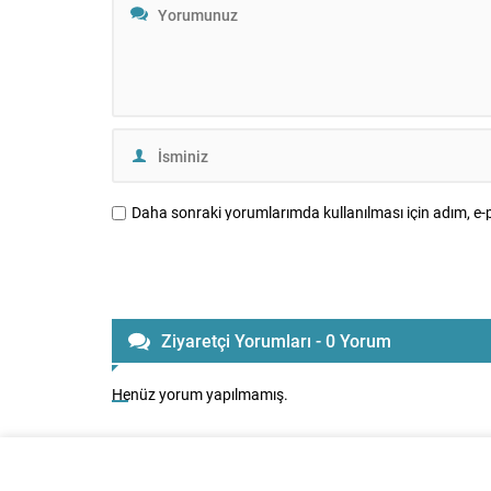
yaptıklarını ifade ederek, emekli
sağlanması
aylıklarında yaşanan düşüşlerin...
Daha sonraki yorumlarımda kullanılması için adım, e-p
Ziyaretçi Yorumları - 0 Yorum
Henüz yorum yapılmamış.