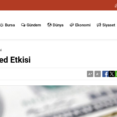
Bursa
Gündem
Dünya
Ekonomi
Siyaset
si
ed Etkisi
A
+
A
-