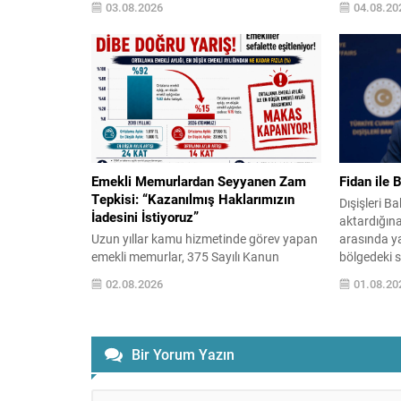
03.08.2026
04.08.20
arasındaki gerilim petrol fiyatlarını yukarı
izleyerek ön
çekti; buna karşın Fed’in sıkı para
göstermişt
politikası beklentileri değerlemeleri
altın alıcı
baskıladı ve ons altında düşüşler görüldü.
saat 09.40 i
Gram ve Ons Fiyatları Gram...
seviyelerin
seviye, önce
Emekli Memurlardan Seyyanen Zam
Fidan ile 
Tepkisi: “Kazanılmış Haklarımızın
Dışişleri B
İadesini İstiyoruz”
aktardığına
Uzun yıllar kamu hizmetinde görev yapan
arasında y
emekli memurlar, 375 Sayılı Kanun
bölgedeki s
Hükmünde Kararname’nin (KHK) 40’ıncı
ele alındı.
02.08.2026
01.08.20
maddesiyle düzenlenen seyyanen zam
sona erdiri
uygulaması nedeniyle yaşadıklarını
gayretleri 
belirttikleri hak kayıplarına ilişkin
çatışmaları
tepkilerini sürdürüyor. Emekli memurlar,
durumun iyi
Bir Yorum Yazın
çalışma hayatları boyunca aldıkları
atılabilece
maaşların emeklilik döneminde belirli bir
Diplomatik 
oranda korunacağı beklentisiyle görev
kullanılmas