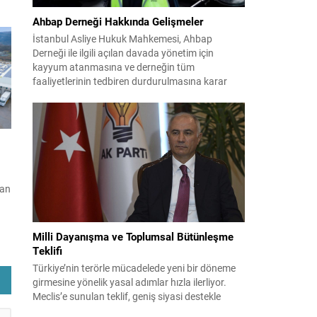
Ahbap Derneği Hakkında Gelişmeler
İstanbul Asliye Hukuk Mahkemesi, Ahbap
it
Derneği ile ilgili açılan davada yönetim için
rda
kayyum atanmasına ve derneğin tüm
k
faaliyetlerinin tedbiren durdurulmasına karar
verdi. Daha önce mali denetim amaçlı kayyum
kararı verilmiş olup son adım doğrudan yönetime
ilişkin bir tedbir niteliği taşıyor. İstanbul Emniyet
Müdürlüğü Mali Suçlarla Mücadele Şube
Müdürlüğü ve İstanbul...
san
Milli Dayanışma ve Toplumsal Bütünleşme
Teklifi
i
Türkiye’nin terörle mücadelede yeni bir döneme
lı
girmesine yönelik yasal adımlar hızla ilerliyor.
Meclis’e sunulan teklif, geniş siyasi destekle
birlikte toplumsal barış ve güvenliği