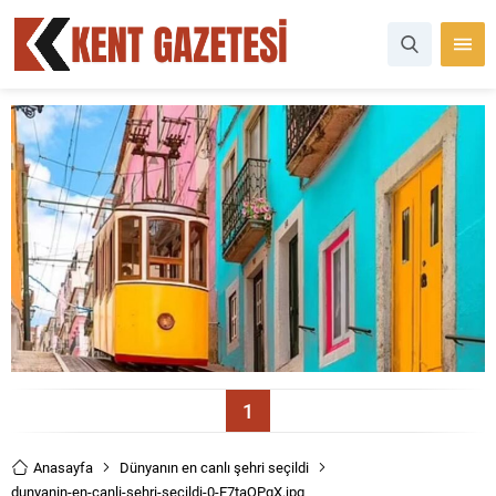
1
Anasayfa
Dünyanın en canlı şehri seçildi
dunyanin-en-canli-sehri-secildi-0-E7taQPqX.jpg