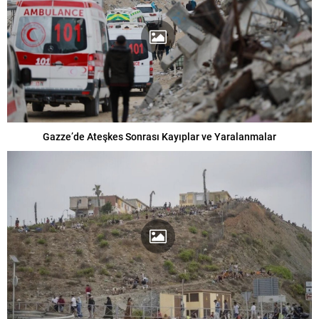
Gazze’de Ateşkes Sonrası Kayıplar ve Yaralanmalar