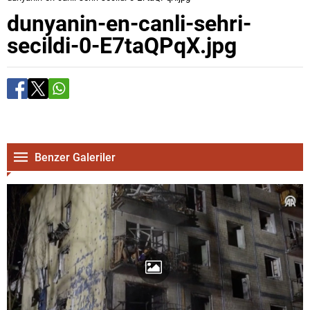
dunyanin-en-canli-sehri-
secildi-0-E7taQPqX.jpg
Benzer Galeriler