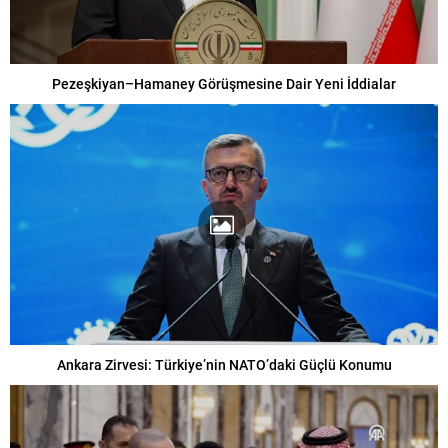
Pezeşkiyan–Hamaney Görüşmesine Dair Yeni İddialar
Ankara Zirvesi: Türkiye’nin NATO’daki Güçlü Konumu