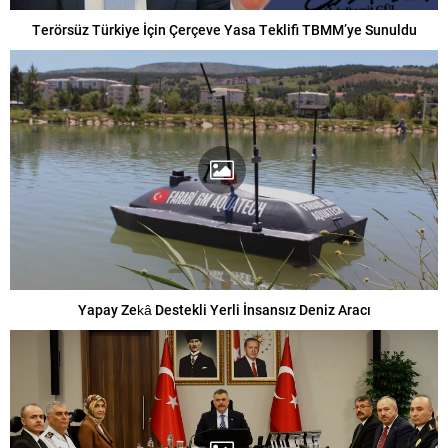
Terörsüz Türkiye İçin Çerçeve Yasa Teklifi TBMM’ye Sunuldu
Yapay Zekâ Destekli Yerli İnsansız Deniz Aracı