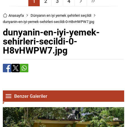
1
2
3
4
Anasayfa
Dünyanın en iyi yemek şehirleri seçildi
dunyanin-en-iyi-yemek-sehirleri-secildi-0-H8vHWPW7.jpg
dunyanin-en-iyi-yemek-
sehirleri-secildi-0-
H8vHWPW7.jpg
Benzer Galeriler