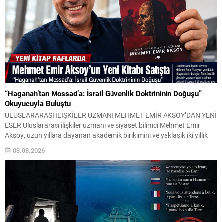
“Haganah’tan Mossad’a: İsrail Güvenlik Doktrininin Doğuşu”
Okuyucuyla Buluştu
ULUSLARARASI İLİŞKİLER UZMANI MEHMET EMİR AKSOY’DAN YENİ
ESER Uluslararası ilişkiler uzmanı ve siyaset bilimci Mehmet Emir
Aksoy, uzun yıllara dayanan akademik birikimini ve yaklaşık iki yıllık
yoğun araştırma sürecini yeni kitabında bir araya getirdi.
03.08.2026
“Haganah’tan Mossad’a: İsrail Güvenlik Doktrininin Doğuşu” adlı eser,
İsrail’in güvenlik anlayışının tarihsel gelişimini, istihbarat
yapılanmasını, askerî...