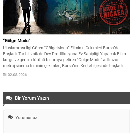
“Gölge Modu”
Uluslararası İlgi Gören “Gölge Modu” Filminin Çekimleri Bursa’da
Başladı: Tarihi İznik de Dev Prodüksiyona Ev Sahipliği Yapacak Bilim
kurgu ve gerilim türünü bir araya getiren “Gölge Modu” adlı uzun
metraj sinema filminin çekimleri, Bursa’nın Kestel ilçesinde başladı.
Henüz hazırlık sürecindeyken uluslararası sinema çevrelerinin
02.08.2026
dikkatini çekmeyi başaran yapım, hem güçlü oyuncu...
Bir Yorum Yazın