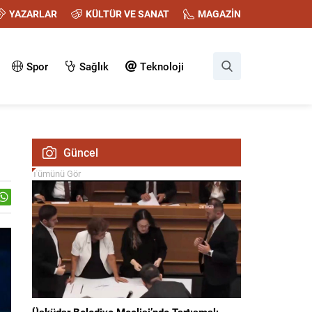
YAZARLAR
KÜLTÜR VE SANAT
MAGAZİN
Spor
Sağlık
Teknoloji
Güncel
Tümünü Gör
Üsküdar Belediye Meclisi’nde Tartışmalı