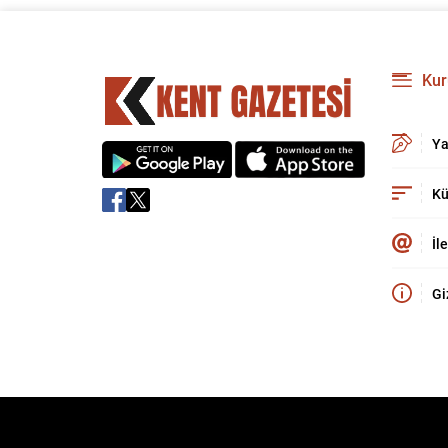
Kur
Ya
Kü
İl
Gi