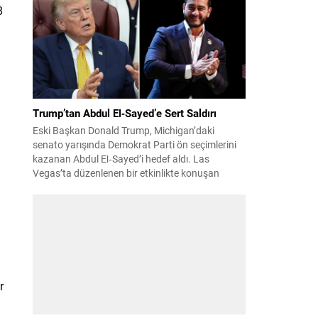
suçundan re’sen soruşturma başlatıldı. Özkök,
8
hakkındaki soruşturma kapsamında
Çağlayan’daki İstanbul Adalet Sarayı’na giderek
savcılığa ifade verdi. İfadesinin ardından
adliyeden ayrıldığı bildirildi. Programdaki sözleri
ve savunması...
Trump’tan Abdul El‑Sayed’e Sert Saldırı
Eski Başkan Donald Trump, Michigan’daki
senato yarışında Demokrat Parti ön seçimlerini
kazanan Abdul El‑Sayed’i hedef aldı. Las
Vegas’ta düzenlenen bir etkinlikte konuşan
Trump, El‑Sayed’i İsrail ve Yahudi toplumuna
karşı olumsuz duygular taşıyan bir kişi olmakla
suçladı ve onu “komünist” olarak nitelendirdi.
Trump, konuşmasında El‑Sayed’in “Yahudilerden
nefret ettiğini” öne sürerek, bu...
r