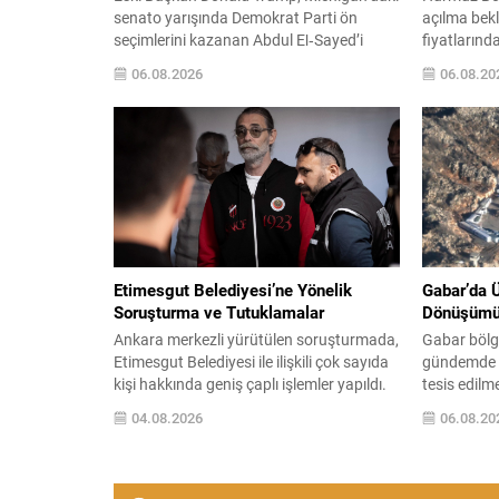
senato yarışında Demokrat Parti ön
açılma bekl
seçimlerini kazanan Abdul El‑Sayed’i
fiyatlarınd
hedef aldı. Las Vegas’ta düzenlenen bir
sürdürdü. 
06.08.2026
06.08.20
etkinlikte konuşan Trump, El‑Sayed’i İsrail
sonra varil
ve Yahudi toplumuna karşı olumsuz
seviyelerin
duygular taşıyan bir kişi olmakla suçladı
piyasalarını
ve onu “komünist” olarak nitelendirdi.
yaklaşık 78 
Trump, konuşmasında El‑Sayed’in
Umman ara
“Yahudilerden nefret ettiğini” öne sürerek,
üzerinden al
bu...
Etimesgut Belediyesi’ne Yönelik
Gabar’da 
Soruşturma ve Tutuklamalar
Dönüşüm
Ankara merkezli yürütülen soruşturmada,
Gabar bölge
Etimesgut Belediyesi ile ilişkili çok sayıda
gündemde k
kişi hakkında geniş çaplı işlemler yapıldı.
tesis edilm
Soruşturma kapsamında düzenlenen eş
faaliyetlere
04.08.2026
06.08.20
zamanlı operasyonlarda belediye
Anonim Ort
çalışanları, yönetim kurulu üyeleri ve
sismik ve s
firma yetkilileri gözaltına alındı; bazı adres
saha potans
ve iş yerlerinde arama-el koyma işlemleri
yılında Şır