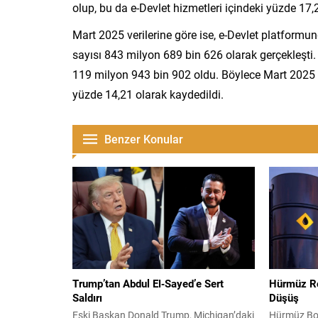
olup, bu da e-Devlet hizmetleri içindeki yüzde 17,2
Mart 2025 verilerine göre ise, e-Devlet platfor
sayısı 843 milyon 689 bin 626 olarak gerçekleşt
119 milyon 943 bin 902 oldu. Böylece Mart 2025 i
yüzde 14,21 olarak kaydedildi.
Benzer Konular
Trump’tan Abdul El‑Sayed’e Sert
Hürmüz Rot
Saldırı
Düşüş
Eski Başkan Donald Trump, Michigan’daki
Hürmüz Boğ