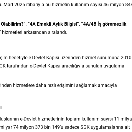
 Mart 2025 itibarıyla bu hizmetin kullanım sayısı 46 milyon 84
Olabilirim?”
,
“4A Emekli Aylık Bilgisi”
,
“4A/4B İş göremezlik
”
hizmetleri arkasından sıralandı.
işim hedefiyle e-Devlet Kapısı üzerinden hizmet sunumuna 2010
 SGK tarafından e-Devlet Kapısı aracılığıyla sunulan uygulama
rinden hizmetlere daha hızlı erişimini sağlamak amacıyla
.
I
luşlarının e-Devlet hizmetlerinin toplam kullanım sayısı 11 milya
2 milyar 74 milyon 373 bin 149’u sadece SGK uygulamalarına ait