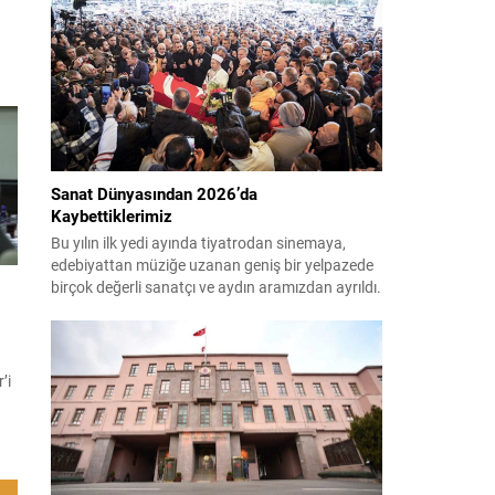
çağırıyor. Çevre, Şehircilik ve İklim Değişikliği
Bakanı Murat Kurum, beş ilde yapılan hasar
tespitlerinin sonuçlarını paylaştı ve etkilenenlerin
yanında olunacağını vurguladı. Kayıtlar ve
tespit...
dı
Sanat Dünyasından 2026’da
nı
Kaybettiklerimiz
Bu yılın ilk yedi ayında tiyatrodan sinemaya,
edebiyattan müziğe uzanan geniş bir yelpazede
birçok değerli sanatçı ve aydın aramızdan ayrıldı.
Her biri kendi alanında iz bırakan isimlerin vefatı,
kültür ve sanat camiasında derin üzüntü yarattı.
Kaybettiklerimizin anısına, yaşamları boyunca
üretip bıraktıkları eserler ve katkılar yeniden
’i
hatırlanıyor; sanat dünyasının hafızasında
kalıcı...
.
ki