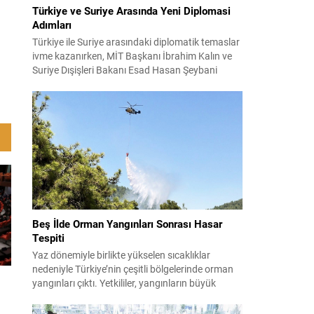
Türkiye ve Suriye Arasında Yeni Diplomasi
Adımları
Türkiye ile Suriye arasındaki diplomatik temaslar
ivme kazanırken, MİT Başkanı İbrahim Kalın ve
Suriye Dışişleri Bakanı Esad Hasan Şeybani
Ankara’da bir araya geldi. Görüşmede iki ülke
arasındaki iş birliği imkanları ve bölgesel istikrar
konuları detaylı şekilde ele alındı. Taraflar, komşu
ülkelerle ilişkilerin güçlendirilmesinin gerekliliği
üzerinde mutabık kaldı; ayrıca Suriye-Lübnan
ilişkilerine...
Beş İlde Orman Yangınları Sonrası Hasar
Tespiti
Yaz dönemiyle birlikte yükselen sıcaklıklar
nedeniyle Türkiye’nin çeşitli bölgelerinde orman
yangınları çıktı. Yetkililer, yangınların büyük
ölçüde kontrol altına alınmasına rağmen riskin
sürmesi nedeniyle vatandaşları dikkatli olmaya