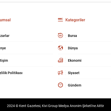
umsal
Kategoriler
zarlar
Bursa
nye
Dünya
etişim
Ekonomi
zlilik Politikası
Siyaset
Gündem
2024 © Kent Gazetesi, Kivi Group Medya Anonim Şirketi'ne Aittir