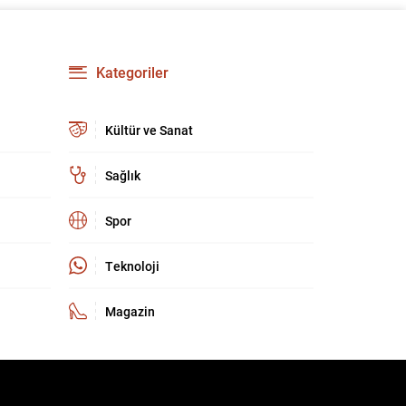
olarak, çevrimiçi bankacılık dahil olmak üzere
dijital hizmetlerin kullanımında belirgin bir artış
gözleniyor. Son yıllarda mobil cihazların ve
bankaların dijital çözümlerinin yaygınlaşması,
Kategoriler
bankacılık işlemlerinin daha hızlı...
Kültür ve Sanat
Sağlık
Spor
Teknoloji
Magazin