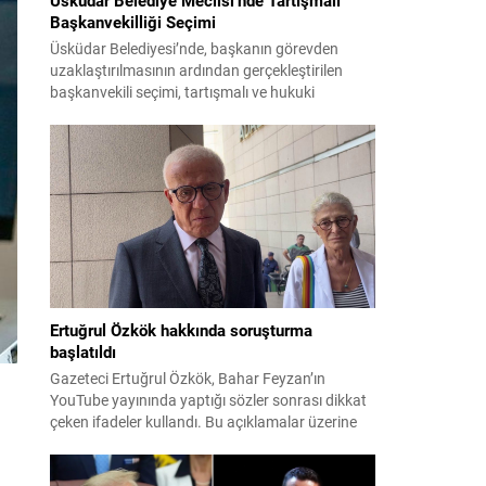
Başkanvekilliği Seçimi
Üsküdar Belediyesi’nde, başkanın görevden
uzaklaştırılmasının ardından gerçekleştirilen
başkanvekili seçimi, tartışmalı ve hukuki
itirazlara konu olacak uygulamalarla gündeme
geldi. Yapılan oylamada usul ve gizlilikle ilgili
ciddi iddialar ortaya atıldı; bazı oyların geçersiz
sayılması ve meclis içindeki yönlendirmeler
kamuoyunda tepkilere yol açtı. Seçim sürecinde
yaşanan gelişmeler, parti grupları arasındaki
gerilimi artırdı. CHP’nin...
Ertuğrul Özkök hakkında soruşturma
başlatıldı
Gazeteci Ertuğrul Özkök, Bahar Feyzan’ın
YouTube yayınında yaptığı sözler sonrası dikkat
çeken ifadeler kullandı. Bu açıklamalar üzerine
İstanbul Cumhuriyet Başsavcılığı tarafından
Özkök hakkında ‘Cumhurbaşkanına hakaret’