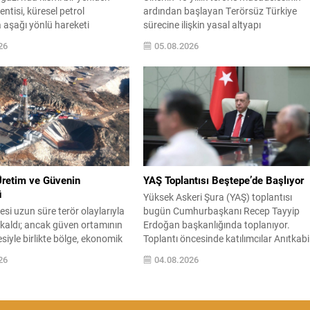
entisi, küresel petrol
ardından başlayan Terörsüz Türkiye
a aşağı yönlü hareketi
sürecine ilişkin yasal altyapı
WTI ham petrol üç seanstan
oluşturuluyor. AK Parti tarafından
26
05.08.2026
 başına yaklaşık 73 dolar
hazırlanan çerçeve yasa teklifi, TBMM
de işlem görürken, Türkiye
Başkanlığı’na sunulmak üzere hazırlan
n takip ettiği Brent petrol ise
ve teklifin 12 maddelik düzenlemeleri
dolar civarındaydı. İran ile
kamuoyuyla paylaşıldı. Hazırlanan
sında varılan ve Hürmüz
düzenleme, örgütün fiili varlığını sona
ternatif bir nakliye...
erdirdiğinin ve tüm silah ile mühimmatı
teslim ettiğinin güvenlik kurumlarınca
tespiti...
Üretim ve Güvenin
YAŞ Toplantısı Beştepe’de Başlıyor
ü
Yüksek Askeri Şura (YAŞ) toplantısı
si uzun süre terör olaylarıyla
bugün Cumhurbaşkanı Recep Tayyip
aldı; ancak güven ortamının
Erdoğan başkanlığında toplanıyor.
esiyle birlikte bölge, ekonomik
Toplantı öncesinde katılımcılar Anıtkabir
 açıldı. Türkiye Petrolleri
ziyaret ederek resmi programı
26
04.08.2026
aklığı (TPAO) burada rahatça
başlatacak. Gündemde terfi, atama,
ondaj çalışmaları yürüterek
emeklilik ve görev sürelerinin
iyelini değerlendirdi. 2021
uzatılmasına ilişkin dosyalar bulunuyor
nak Gabar’da yapılan
Kurul, kara, deniz ve hava kuvvetlerinde