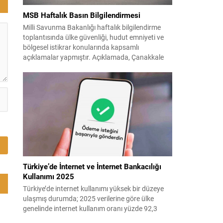
a
MSB Haftalık Basın Bilgilendirmesi
Milli Savunma Bakanlığı haftalık bilgilendirme
toplantısında ülke güvenliği, hudut emniyeti ve
bölgesel istikrar konularında kapsamlı
açıklamalar yapmıştır. Açıklamada, Çanakkale
Anafartalar Zaferi’nin 111. yıldönümü ile Kıbrıs
ve 1974 harekâtlarına dair şehit ve gaziler
anmaları vurgulanmış; kahraman şehitlerimize
rahmet ve minnet dileği tekrarlanmıştır. Türk
Silahlı Kuvvetleri’nin terörle mücadeledeki
kararlılığı ve hudut güvenliğinde...
Türkiye’de İnternet ve İnternet Bankacılığı
Kullanımı 2025
Türkiye’de internet kullanımı yüksek bir düzeye
ulaşmış durumda; 2025 verilerine göre ülke
genelinde internet kullanım oranı yüzde 92,3
olarak saptandı. Bu yaygınlığın bir sonucu