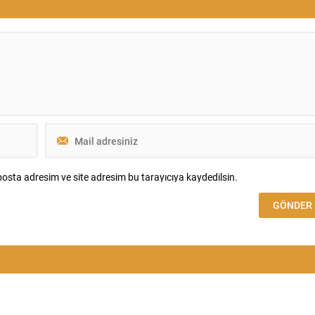
 neticesinde Cumhuriyet
rütbe hareketlerini ve kadrosuzluk ya d
n büyük petrol keşfi
yaş haddi nedeniyle emekliye ayrılacak
ildi ve üretime alınan...
personelin...
osta adresim ve site adresim bu tarayıcıya kaydedilsin.