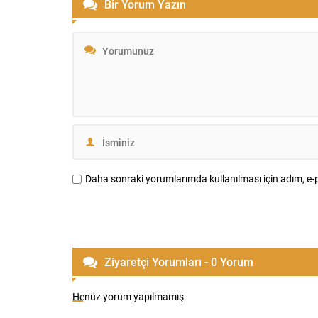
Bir Yorum Yazın
gerçekleştirildi. İçişleri Bakanlığı,
çalışmalar
tutuklanan belediye başkanı hakkında
tarihinin e
geçici görevden uzaklaştırma...
gerçekleştir
Daha sonraki yorumlarımda kullanılması için adım, e-p
Ziyaretçi Yorumları - 0 Yorum
Henüz yorum yapılmamış.