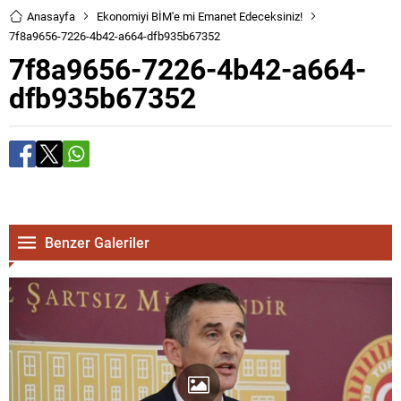
Anasayfa
Ekonomiyi BİM'e mi Emanet Edeceksiniz!
7f8a9656-7226-4b42-a664-dfb935b67352
7f8a9656-7226-4b42-a664-
dfb935b67352
Benzer Galeriler