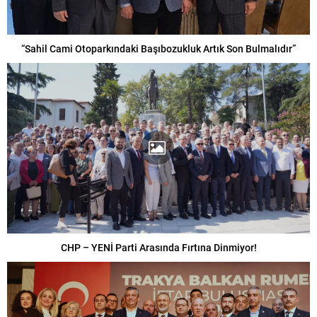
“Sahil Cami Otoparkındaki Başıbozukluk Artık Son Bulmalıdır”
CHP – YENİ Parti Arasında Fırtına Dinmiyor!