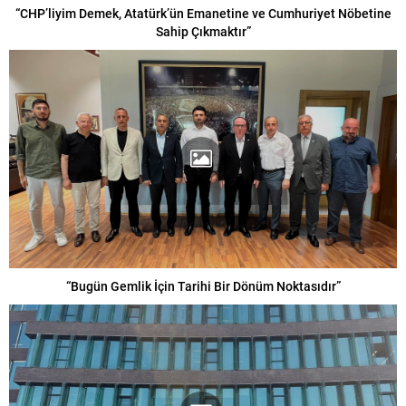
“CHP’liyim Demek, Atatürk’ün Emanetine ve Cumhuriyet Nöbetine
Sahip Çıkmaktır”
“Bugün Gemlik İçin Tarihi Bir Dönüm Noktasıdır”