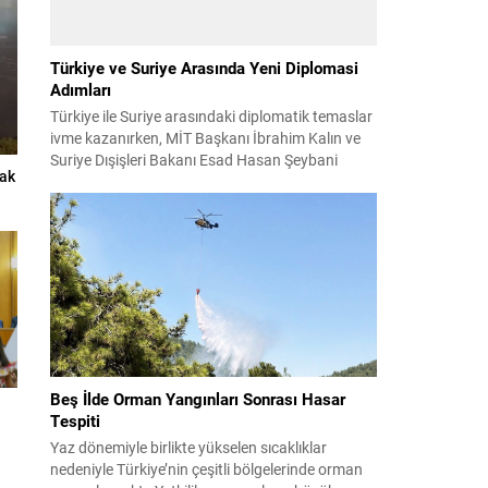
Türkiye ve Suriye Arasında Yeni Diplomasi
Adımları
Türkiye ile Suriye arasındaki diplomatik temaslar
ivme kazanırken, MİT Başkanı İbrahim Kalın ve
Suriye Dışişleri Bakanı Esad Hasan Şeybani
çak
Ankara’da bir araya geldi. Görüşmede iki ülke
arasındaki iş birliği imkanları ve bölgesel istikrar
konuları detaylı şekilde ele alındı. Taraflar, komşu
ülkelerle ilişkilerin güçlendirilmesinin gerekliliği
üzerinde mutabık kaldı; ayrıca Suriye-Lübnan
ilişkilerine...
Beş İlde Orman Yangınları Sonrası Hasar
Tespiti
Yaz dönemiyle birlikte yükselen sıcaklıklar
nedeniyle Türkiye’nin çeşitli bölgelerinde orman