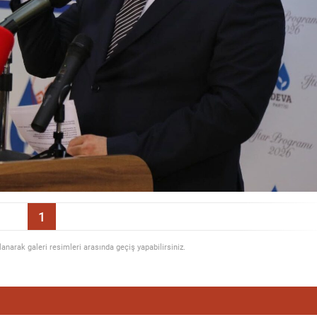
1
llanarak galeri resimleri arasında geçiş yapabilirsiniz.