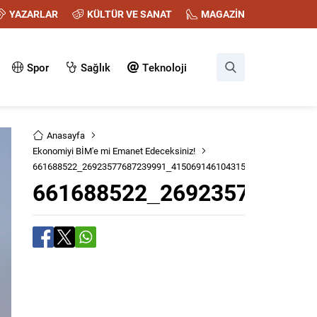
YAZARLAR
KÜLTÜR VE SANAT
MAGAZİN
Spor
Sağlık
Teknoloji
Anasayfa
Ekonomiyi BİM'e mi Emanet Edeceksiniz!
661688522_26923577687239991_4150691461043156433_n
661688522_269235776872