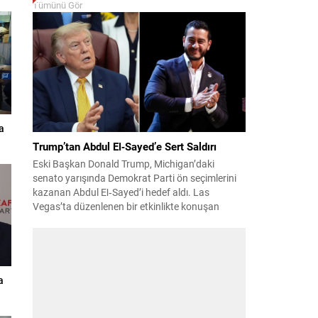
Tümünü Gör
a
Trump’tan Abdul El‑Sayed’e Sert Saldırı
Eski Başkan Donald Trump, Michigan’daki
senato yarışında Demokrat Parti ön seçimlerini
kazanan Abdul El‑Sayed’i hedef aldı. Las
Vegas’ta düzenlenen bir etkinlikte konuşan
Trump, El‑Sayed’i İsrail ve Yahudi toplumuna
karşı olumsuz duygular taşıyan bir kişi olmakla
suçladı ve onu “komünist” olarak nitelendirdi.
Trump, konuşmasında El‑Sayed’in “Yahudilerden
nefret ettiğini” öne sürerek, bu...
a