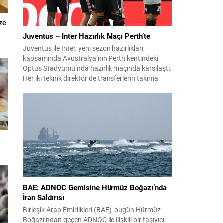
ize
Juventus – Inter Hazırlık Maçı Perth’te
Juventus ile Inter, yeni sezon hazırlıkları
kapsamında Avustralya’nın Perth kentindeki
Optus Stadyumu’nda hazırlık maçında karşılaştı.
Her iki teknik direktör de transferlerin takıma
uyumunu ve oyuncuların fiziksel durumunu
değerlendirmek için bu mücadeleyi kritik bir
prova olarak kullandı. Karşılaşmada iki Türk
futbolcu sahada yer aldı: Juventus’ta Kenan
Yıldız ilk 11’de görev alırken,...
BAE: ADNOC Gemisine Hürmüz Boğazı’nda
İran Saldırısı
Birleşik Arap Emirlikleri (BAE), bugün Hürmüz
Boğazı’ndan geçen ADNOC ile ilişkili bir taşıyıcı