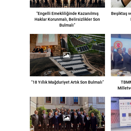
“Engelli Emekliliğinde Kazanılmış
Beşiktaş v
Haklar Korunmalı, Belirsizlikler Son
Bulmalı”
“18 Yıllık Mağduriyet Artık Son Bulmalı”
TBMM
Milletv