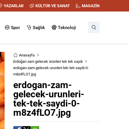
YAZARLAR
KÜLTÜR VE SANAT
MAGAZİN
Spor
Sağlık
Teknoloji
Anasayfa
Erdoğan zam gelecek ürünleri tek tek saydı
erdogan-zam-gelecek-urunleri-tek-tek-saydi-0-
m8z4fLO7.jpg
erdogan-zam-
gelecek-urunleri-
tek-tek-saydi-0-
m8z4fLO7.jpg