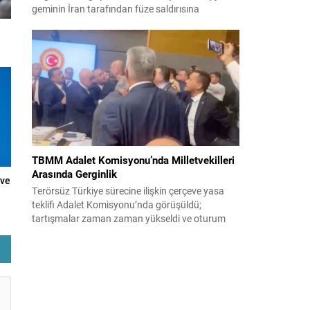
geminin İran tarafından füze saldırısına
uğradığını duyurdu. Yetkililer olayın kontrol altına
ı
alındığını bildirirken saldırıyı kınadı ve Tahran’ı
korsanlıkla suçladı. WAM ajansının aktardığı ilk
açıklamada, ADNOC’a ait bir geminin sabah
saatlerinde hedef alındığı belirtildi; ilerleyen
dakikalarda ise BAE...
TBMM Adalet Komisyonu’nda Milletvekilleri
Arasında Gerginlik
 ve
Terörsüz Türkiye sürecine ilişkin çerçeve yasa
teklifi Adalet Komisyonu’nda görüşüldü;
tartışmalar zaman zaman yükseldi ve oturum
kısa süreliğine kesintiye uğradı. Komisyon
çalışmalarında kimi milletvekilleri arasında sözlü
gerilim yaşandı, daha sonra fiziksel arbede çıktı.
Görüşme sırasında İyi Parti ile MHP milletvekilleri
arasında söz düellosu başladı; taraflar birbirlerini
sert ifadelerle eleştirdi. Tartışma...