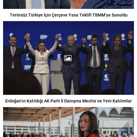
Terörsüz Türkiye İçin Çerçeve Yasa Teklifi TBMM’ye Sunuldu
Erdoğan’ın Katıldığı AK Parti İl Danışma Meclisi ve Yeni Katılımlar