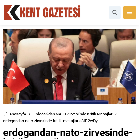
Anasayfa
Erdoğan’dan NATO Zirvesi’nde Kritik Mesajlar
erdogandan-nato-zirvesinde-kritik-mesajlar-a3tD2wDy
erdogandan-nato-zirvesinde-