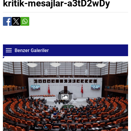
kritik-mesajlar-a3tD2wDy
Benzer Galeriler