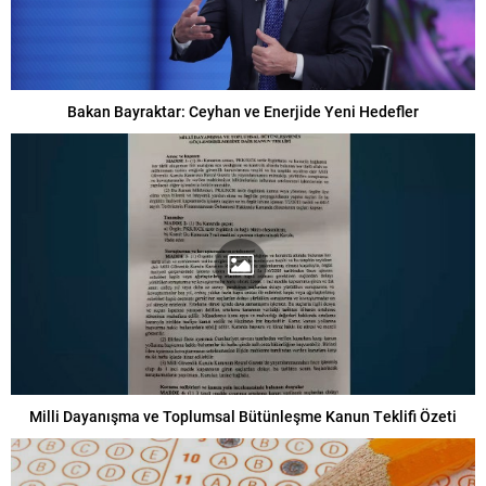
Bakan Bayraktar: Ceyhan ve Enerjide Yeni Hedefler
Milli Dayanışma ve Toplumsal Bütünleşme Kanun Teklifi Özeti