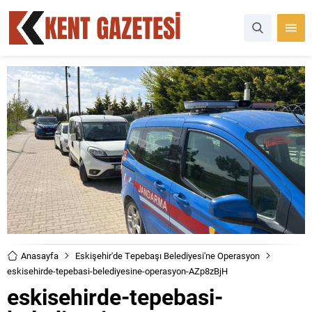
Anasayfa
Eskişehir'de Tepebaşı Belediyesi'ne Operasyon
eskisehirde-tepebasi-belediyesine-operasyon-AZp8zBjH
eskisehirde-tepebasi-