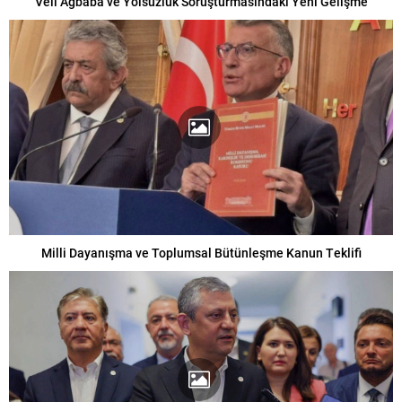
Veli Ağbaba ve Yolsuzluk Soruşturmasındaki Yeni Gelişme
Milli Dayanışma ve Toplumsal Bütünleşme Kanun Teklifi