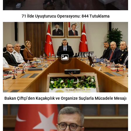
71 İlde Uyuşturucu Operasyonu: 844 Tutuklama
Bakan Çiftçi’den Kaçakçılık ve Organize Suçlarla Mücadele Mesajı