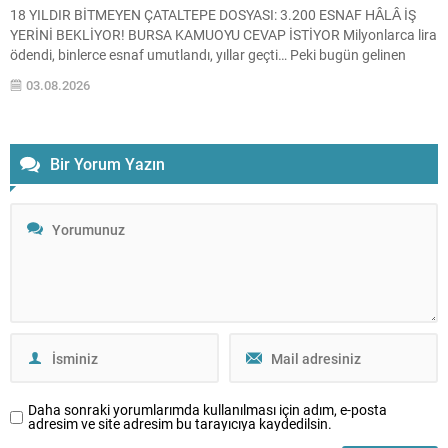
18 YILDIR BİTMEYEN ÇATALTEPE DOSYASI: 3.200 ESNAF HÂLÂ İŞ
YERİNİ BEKLİYOR! BURSA KAMUOYU CEVAP İSTİYOR Milyonlarca lira
ödendi, binlerce esnaf umutlandı, yıllar geçti… Peki bugün gelinen
noktada sorumluluk kimin? Çataltepe Sanayi Sitesi neden
03.08.2026
tamamlanamadı? Kamu kurumları hangi işlemleri yaptı? Hazırlanan
raporlar neden kamuoyuyla paylaşılmadı? Bursa’da artık herkes aynı
soruları soruyor....
Bir Yorum Yazın
Daha sonraki yorumlarımda kullanılması için adım, e-posta
adresim ve site adresim bu tarayıcıya kaydedilsin.