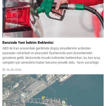
Benzinde Yeni İndirim Beklentisi
ABD ile İran arasındaki gerilimde düşüş sinyallerinin ardından
piyasalar rahatladı ve akaryakıt fiyatlarında yeni düzenlemeler
gündeme geldi. Motorinde önceki indirimler beklenirken, bu kez araç
sahipleri için sevindirici haber benzine yönelik oldu. Yarın yürürlüğe
girmesi öngörülen güncelleme kapsamında benzinin litre fiyatında
06.08.2026
4,35 TL seviyesinde bir düşüş yapılması planlanıyor. Ancak son
karar...