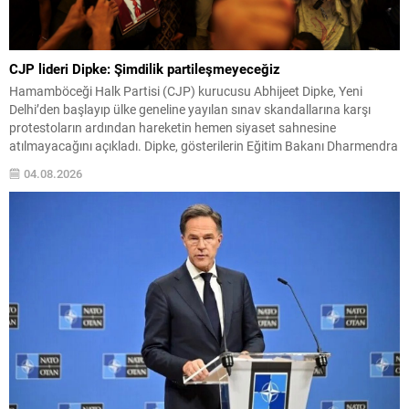
CJP lideri Dipke: Şimdilik partileşmeyeceğiz
Hamamböceği Halk Partisi (CJP) kurucusu Abhijeet Dipke, Yeni
Delhi’den başlayıp ülke geneline yayılan sınav skandallarına karşı
protestoların ardından hareketin hemen siyaset sahnesine
atılmayacağını açıkladı. Dipke, gösterilerin Eğitim Bakanı Dharmendra
Pradhan’ın istifasıyla sonuçlanmasına rağmen partileşmenin şu an
04.08.2026
için çözüm olmadığını savundu. Dipke, Chhatrapati
Sambhajinagar’daki evinde Reuters’a verdiği söyleşide, destekçilerinin
önümüzdeki iki...