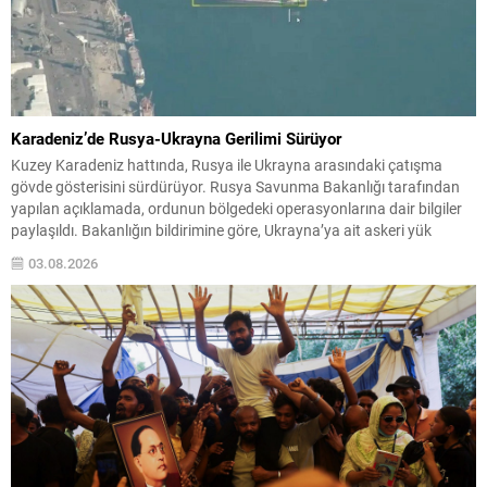
Karadeniz’de Rusya-Ukrayna Gerilimi Sürüyor
Kuzey Karadeniz hattında, Rusya ile Ukrayna arasındaki çatışma
gövde gösterisini sürdürüyor. Rusya Savunma Bakanlığı tarafından
yapılan açıklamada, ordunun bölgedeki operasyonlarına dair bilgiler
paylaşıldı. Bakanlığın bildirimine göre, Ukrayna’ya ait askeri yük
taşıyan dört gemi hedef alındı ve vuruldu. Operasyonlarda insansız
03.08.2026
hava araçlarının (İHA) aktif olarak kullanıldığı vurgulandı. Ulaşım
Altyapısına Yönelik Vurgu...