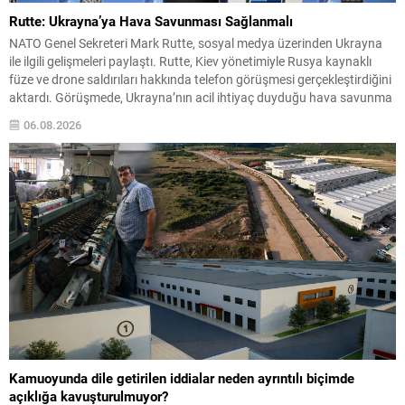
Rutte: Ukrayna’ya Hava Savunması Sağlanmalı
NATO Genel Sekreteri Mark Rutte, sosyal medya üzerinden Ukrayna
ile ilgili gelişmeleri paylaştı. Rutte, Kiev yönetimiyle Rusya kaynaklı
füze ve drone saldırıları hakkında telefon görüşmesi gerçekleştirdiğini
aktardı. Görüşmede, Ukrayna’nın acil ihtiyaç duyduğu hava savunma
kapasitesinin güçlendirilmesinin ele alındığını belirtti. Rutte, bu alanda
06.08.2026
müttefiklerle koordinasyonun sürdüğünü vurguladı. Hava savunması
için ittifak...
Kamuoyunda dile getirilen iddialar neden ayrıntılı biçimde
açıklığa kavuşturulmuyor?