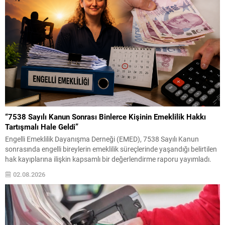
“7538 Sayılı Kanun Sonrası Binlerce Kişinin Emeklilik Hakkı
Tartışmalı Hale Geldi”
Engelli Emeklilik Dayanışma Derneği (EMED), 7538 Sayılı Kanun
sonrasında engelli bireylerin emeklilik süreçlerinde yaşandığı belirtilen
hak kayıplarına ilişkin kapsamlı bir değerlendirme raporu yayımladı.
Haziran 2026 tarihli “7538 Sayılı Kanun Sonrası Engelli Emekliliğinde
02.08.2026
Ortaya Çıkan Hak Kayıplarına İlişkin İstatistiksel Değerlendirme ve
Katılımcı Beyanları Raporu” başlıklı çalışmada, yasa değişikliğinin
uygulamadaki etkileri anket...