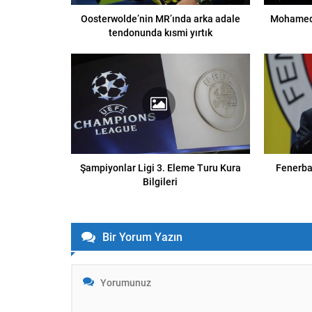
Oosterwolde’nin MR’ında arka adale
Mohamed 
tendonunda kısmi yırtık
Şampiyonlar Ligi 3. Eleme Turu Kura
Fenerba
Bilgileri
Bir Yorum Yazın