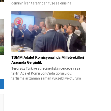
geminin İran tarafından füze saldırısına
uğradığını duyurdu. Yetkililer olayın kontrol altına
alındığını bildirirken saldırıyı kınadı ve Tahran’ı
korsanlıkla suçladı. WAM ajansının aktardığı ilk
açıklamada, ADNOC’a ait bir geminin sabah
saatlerinde hedef alındığı belirtildi; ilerleyen
dakikalarda ise BAE...
TBMM Adalet Komisyonu’nda Milletvekilleri
Arasında Gerginlik
Terörsüz Türkiye sürecine ilişkin çerçeve yasa
teklifi Adalet Komisyonu’nda görüşüldü;
tartışmalar zaman zaman yükseldi ve oturum
kısa süreliğine kesintiye uğradı. Komisyon
çalışmalarında kimi milletvekilleri arasında sözlü
gerilim yaşandı, daha sonra fiziksel arbede çıktı.
Görüşme sırasında İyi Parti ile MHP milletvekilleri
arasında söz düellosu başladı; taraflar birbirlerini
sert ifadelerle eleştirdi. Tartışma...