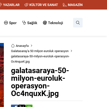
YAZARLAR
KÜLTÜR VE SANAT
MAGAZİN
Spor
Sağlık
Teknoloji
Anasayfa
Galatasaray'a 50 milyon euroluk operasyon
galatasaraya-50-milyon-euroluk-operasyon-
Oc4nquxK.jpg
galatasaraya-50-
milyon-euroluk-
operasyon-
Oc4nquxK.jpg