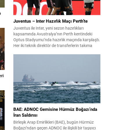
p
Juventus – Inter Hazırlık Maçı Perth’te
Juventus ile Inter, yeni sezon hazırlıkları
kapsamında Avustralya’nın Perth kentindeki
Optus Stadyumu’nda hazırlık maçında karşılaştı.
Her iki teknik direktör de transferlerin takıma
uyumunu ve oyuncuların fiziksel durumunu
değerlendirmek için bu mücadeleyi kritik bir
prova olarak kullandı. Karşılaşmada iki Türk
futbolcu sahada yer aldı: Juventus’ta Kenan
Yıldız ilk 11’de görev alırken,...
ri
BAE: ADNOC Gemisine Hürmüz Boğazı’nda
İran Saldırısı
Birleşik Arap Emirlikleri (BAE), bugün Hürmüz
Boğazı’ndan geçen ADNOC ile ilişkili bir taşıyıcı